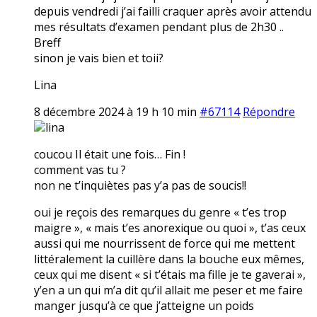
depuis vendredi j’ai failli craquer après avoir attendu
mes résultats d’examen pendant plus de 2h30 ..
Breff
sinon je vais bien et toii?
Lina
8 décembre 2024 à 19 h 10 min
#67114
Répondre
lina
coucou Il était une fois… Fin !
comment vas tu ?
non ne t’inquiètes pas y’a pas de soucis!!
oui je reçois des remarques du genre « t’es trop
maigre », « mais t’es anorexique ou quoi », t’as ceux
aussi qui me nourrissent de force qui me mettent
littéralement la cuillère dans la bouche eux mêmes,
ceux qui me disent « si t’étais ma fille je te gaverai »,
y’en a un qui m’a dit qu’il allait me peser et me faire
manger jusqu’à ce que j’atteigne un poids