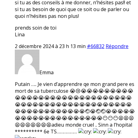
si tu as des conseils à me donner, n’hésites pas!! et
si tu as besoin de quoi que ce soit ou de parler ou
quoi n’hésites pas non plus!
prends soin de toi
Lina
2 décembre 2024 à 23 h 13 min
#66832
Répondre
Emma
Putain ….. Je vien d’apprendre qe mon grand pere es
mort de sa tuberculose 😭😢😭😭😭😭😭😭😭😭😭
😭😭😭😭😭😭😭😭😭😭😭😭😭😭😭😭😭😭😭😭
😭😭😭😭😭😭😭😭😭😭😭😭😭😭😭😭😭😭😭😭
😭😭😭😭😭😭😭😭😭😭😭😭🤕😭🤕🤕😭😭😭😭😭
😭😭😭😭😭😭😭😭😭😭😭😭😭😭😭😶😶😶😫😫😫
😫😫😫😫😫😫😫adieu monde cruel .. Sinn a l’hopital
********** 6e TS………………