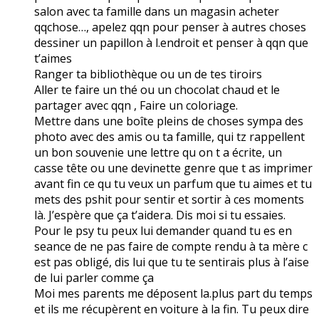
salon avec ta famille dans un magasin acheter
qqchose…, apelez qqn pour penser à autres choses
dessiner un papillon à l.endroit et penser à qqn que
t’aimes
Ranger ta bibliothèque ou un de tes tiroirs
Aller te faire un thé ou un chocolat chaud et le
partager avec qqn , Faire un coloriage.
Mettre dans une boîte pleins de choses sympa des
photo avec des amis ou ta famille, qui tz rappellent
un bon souvenie une lettre qu on t a écrite, un
casse tête ou une devinette genre que t as imprimer
avant fin ce qu tu veux un parfum que tu aimes et tu
mets des pshit pour sentir et sortir à ces moments
là. J’espère que ça t’aidera. Dis moi si tu essaies.
Pour le psy tu peux lui demander quand tu es en
seance de ne pas faire de compte rendu à ta mère c
est pas obligé, dis lui que tu te sentirais plus à l’aise
de lui parler comme ça
Moi mes parents me déposent la.plus part du temps
et ils me récupèrent en voiture à la fin. Tu peux dire