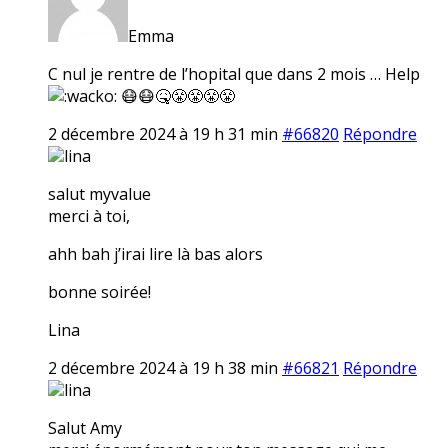
Emma
C nul je rentre de l’hopital que dans 2 mois … Help
😷😷🤒😤😤😤😤
2 décembre 2024 à 19 h 31 min
#66820
Répondre
lina
salut myvalue
merci à toi,
ahh bah j’irai lire là bas alors
bonne soirée!
Lina
2 décembre 2024 à 19 h 38 min
#66821
Répondre
lina
Salut Amy