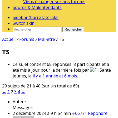
Viens échanger sur nos forums
Sourds & Malentendants
Sidebar (barre latérale)
Switch skin
Rechercher
Accueil
/
Forums
/
Mal-être
/
TS
TS
Ce sujet contient 68 réponses, 8 participants et a
été mis à jour pour la dernière fois par
Fil Santé
Jeunes, le
il y a 1 année et 6 mois
.
20 sujets de 21 à 40 (sur un total de 69)
←
1
2
3
4
→
Auteur
Messages
2 décembre 2024 à 9 h 54 min
#66771
Répondre