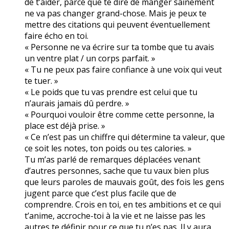
de t’aider, parce que te dire de manger sainement
ne va pas changer grand-chose. Mais je peux te
mettre des citations qui peuvent éventuellement
faire écho en toi.
« Personne ne va écrire sur ta tombe que tu avais
un ventre plat / un corps parfait. »
« Tu ne peux pas faire confiance à une voix qui veut
te tuer. »
« Le poids que tu vas prendre est celui que tu
n’aurais jamais dû perdre. »
« Pourquoi vouloir être comme cette personne, la
place est déjà prise. »
« Ce n’est pas un chiffre qui détermine ta valeur, que
ce soit les notes, ton poids ou tes calories. »
Tu m’as parlé de remarques déplacées venant
d’autres personnes, sache que tu vaux bien plus
que leurs paroles de mauvais goût, des fois les gens
jugent parce que c’est plus facile que de
comprendre. Crois en toi, en tes ambitions et ce qui
t’anime, accroche-toi à la vie et ne laisse pas les
autres te définir pour ce que tu n’es pas. Il y aura