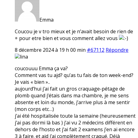
Emma
Coucou je v tro mieux et je n’avait besoin de rien de
+ pour etre bien et vous comment allez vous
8 décembre 2024 à 19 h 00 min
#67112
Répondre
lina
coucouuu Emma ça va?
Comment vas tu ajd? qu’as tu fais de ton week-end?
Je vais « bien »..
aujourd’hui j’ai fait un gros craquage-pétage de
plomb quand j’étais dans ma chambre, je me sens
absente et loin du monde, j’arrive plus à me sentir
(mon corps etc…)
j’ai été hospitalisée toute la semaine (heureusement
j’ai pas dormi là bas ) j’ai vu 2 médecins différent en
dehors de l’hosto et j’ai fait 2 examens j’en ai encore
3 à faire. et ajd j’ai complètement craqué. Déjà