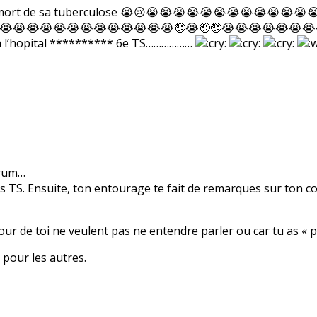
e es mort de sa tuberculose 😭😢😭😭😭😭😭😭😭😭😭😭
😭😭😭😭😭😭😭😭😭😭😭😭😭🤕😭🤕🤕😭😭😭😭😭😭😭
 a l’hopital ********** 6e TS………………
orum…
es TS. Ensuite, ton entourage te fait de remarques sur ton cor
r de toi ne veulent pas ne entendre parler ou car tu as « pe
s pour les autres.