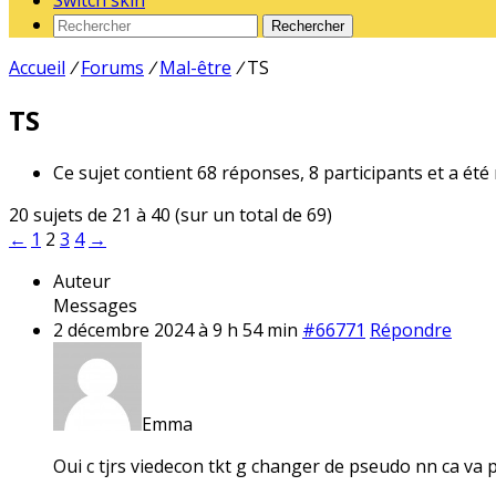
Switch skin
Rechercher
Accueil
/
Forums
/
Mal-être
/
TS
TS
Ce sujet contient 68 réponses, 8 participants et a été
20 sujets de 21 à 40 (sur un total de 69)
←
1
2
3
4
→
Auteur
Messages
2 décembre 2024 à 9 h 54 min
#66771
Répondre
Emma
Oui c tjrs viedecon tkt g changer de pseudo nn ca va p