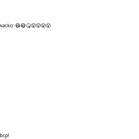
😷😷🤒😤😤😤😤
bcp!