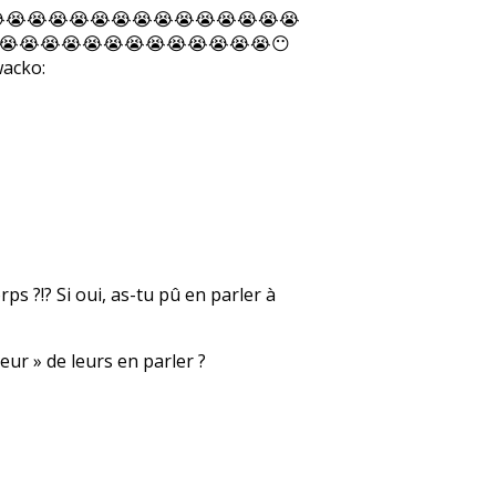
😭😭😭😭😭😭😭😭😭😭😭😭😭😭😭😭
😭😭😭😭😭😭😭😭😭😭😭😭😭😶
ps ?!? Si oui, as-tu pû en parler à
ur » de leurs en parler ?