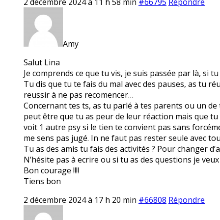
2 décembre 2024 à 11 h 58 min
#66795
Répondre
Amy
Salut Lina
Je comprends ce que tu vis, je suis passée par là, si t
Tu dis que tu te fais du mal avec des pauses, as tu ré
reussir à ne pas recomencer…
Concernant tes ts, as tu parlé à tes parents ou un de t
peut être que tu as peur de leur réaction mais que tu 
voit 1 autre psy si le tien te convient pas sans forcé
me sens pas jugé. In ne faut pas rester seule avec tou
Tu as des amis tu fais des activités ? Pour changer d’a
N’hésite pas à ecrire ou si tu as des questions je veux 
Bon courage !!!!
Tiens bon
2 décembre 2024 à 17 h 20 min
#66808
Répondre