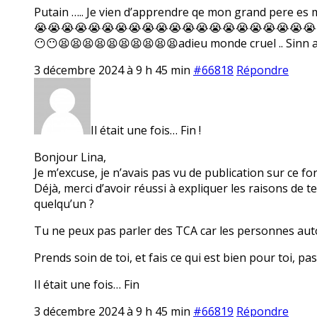
Putain ….. Je vien d’apprendre qe mon grand per
😭😭😭😭😭😭😭😭😭😭😭😭😭😭😭😭😭😭😭😭😭
😶😶😫😫😫😫😫😫😫😫😫😫adieu monde cruel .. Sinn
3 décembre 2024 à 9 h 45 min
#66818
Répondre
Il était une fois… Fin !
Bonjour Lina,
Je m’excuse, je n’avais pas vu de publication sur ce f
Déjà, merci d’avoir réussi à expliquer les raisons de t
quelqu’un ?
Tu ne peux pas parler des TCA car les personnes autou
Prends soin de toi, et fais ce qui est bien pour toi, pa
Il était une fois… Fin
3 décembre 2024 à 9 h 45 min
#66819
Répondre