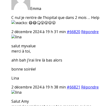
Emma
C nul je rentre de l’hopital que dans 2 mois … Help
😷😷🤒😤😤😤😤
2 décembre 2024 à 19 h 31 min
#66820
Répondre
lina
salut myvalue
merci à toi,
ahh bah j’irai lire là bas alors
bonne soirée!
Lina
2 décembre 2024 à 19 h 38 min
#66821
Répondre
lina
Salut Amy