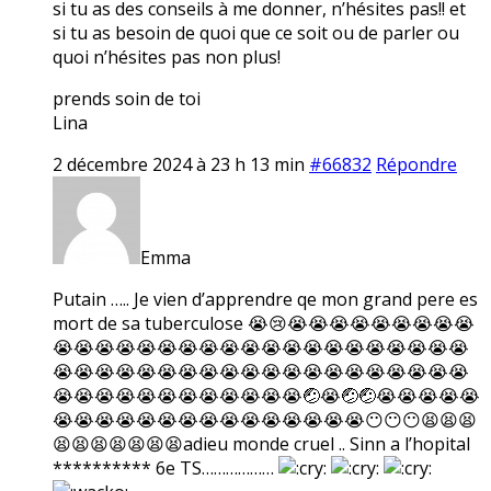
si tu as des conseils à me donner, n’hésites pas!! et
si tu as besoin de quoi que ce soit ou de parler ou
quoi n’hésites pas non plus!
prends soin de toi
Lina
2 décembre 2024 à 23 h 13 min
#66832
Répondre
Emma
Putain ….. Je vien d’apprendre qe mon grand pere es
mort de sa tuberculose 😭😢😭😭😭😭😭😭😭😭😭
😭😭😭😭😭😭😭😭😭😭😭😭😭😭😭😭😭😭😭😭
😭😭😭😭😭😭😭😭😭😭😭😭😭😭😭😭😭😭😭😭
😭😭😭😭😭😭😭😭😭😭😭😭🤕😭🤕🤕😭😭😭😭😭
😭😭😭😭😭😭😭😭😭😭😭😭😭😭😭😶😶😶😫😫😫
😫😫😫😫😫😫😫adieu monde cruel .. Sinn a l’hopital
********** 6e TS………………