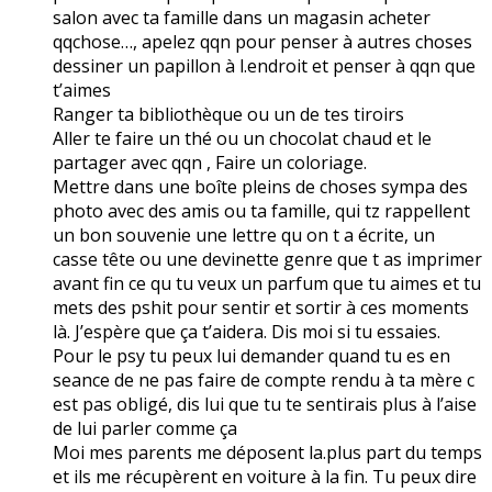
salon avec ta famille dans un magasin acheter
qqchose…, apelez qqn pour penser à autres choses
dessiner un papillon à l.endroit et penser à qqn que
t’aimes
Ranger ta bibliothèque ou un de tes tiroirs
Aller te faire un thé ou un chocolat chaud et le
partager avec qqn , Faire un coloriage.
Mettre dans une boîte pleins de choses sympa des
photo avec des amis ou ta famille, qui tz rappellent
un bon souvenie une lettre qu on t a écrite, un
casse tête ou une devinette genre que t as imprimer
avant fin ce qu tu veux un parfum que tu aimes et tu
mets des pshit pour sentir et sortir à ces moments
là. J’espère que ça t’aidera. Dis moi si tu essaies.
Pour le psy tu peux lui demander quand tu es en
seance de ne pas faire de compte rendu à ta mère c
est pas obligé, dis lui que tu te sentirais plus à l’aise
de lui parler comme ça
Moi mes parents me déposent la.plus part du temps
et ils me récupèrent en voiture à la fin. Tu peux dire