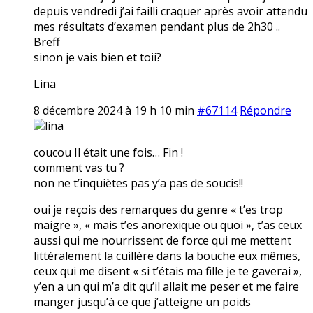
depuis vendredi j’ai failli craquer après avoir attendu
mes résultats d’examen pendant plus de 2h30 ..
Breff
sinon je vais bien et toii?
Lina
8 décembre 2024 à 19 h 10 min
#67114
Répondre
lina
coucou Il était une fois… Fin !
comment vas tu ?
non ne t’inquiètes pas y’a pas de soucis!!
oui je reçois des remarques du genre « t’es trop
maigre », « mais t’es anorexique ou quoi », t’as ceux
aussi qui me nourrissent de force qui me mettent
littéralement la cuillère dans la bouche eux mêmes,
ceux qui me disent « si t’étais ma fille je te gaverai »,
y’en a un qui m’a dit qu’il allait me peser et me faire
manger jusqu’à ce que j’atteigne un poids