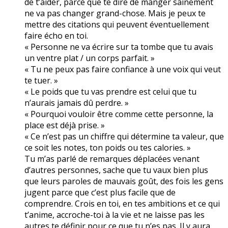
de t’aider, parce que te dire de manger sainement
ne va pas changer grand-chose. Mais je peux te
mettre des citations qui peuvent éventuellement
faire écho en toi.
« Personne ne va écrire sur ta tombe que tu avais
un ventre plat / un corps parfait. »
« Tu ne peux pas faire confiance à une voix qui veut
te tuer. »
« Le poids que tu vas prendre est celui que tu
n’aurais jamais dû perdre. »
« Pourquoi vouloir être comme cette personne, la
place est déjà prise. »
« Ce n’est pas un chiffre qui détermine ta valeur, que
ce soit les notes, ton poids ou tes calories. »
Tu m’as parlé de remarques déplacées venant
d’autres personnes, sache que tu vaux bien plus
que leurs paroles de mauvais goût, des fois les gens
jugent parce que c’est plus facile que de
comprendre. Crois en toi, en tes ambitions et ce qui
t’anime, accroche-toi à la vie et ne laisse pas les
autres te définir pour ce que tu n’es pas. Il y aura