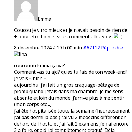
Emma
Coucou je v tro mieux et je n’avait besoin de rien de
+ pour etre bien et vous comment allez vous
8 décembre 2024 à 19 h 00 min
#67112
Répondre
lina
coucouuu Emma ça va?
Comment vas tu ajd? qu’as tu fais de ton week-end?
Je vais « bien »..
aujourd’hui j’ai fait un gros craquage-pétage de
plomb quand j’étais dans ma chambre, je me sens
absente et loin du monde, j’arrive plus à me sentir
(mon corps etc…)
j’ai été hospitalisée toute la semaine (heureusement
j’ai pas dormi là bas ) j’ai vu 2 médecins différent en
dehors de l’hosto et j’ai fait 2 examens j’en ai encore
3 à faire. et ajd j’ai complètement craqué. Déjà