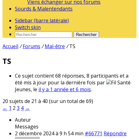
Viens échanger sur nos forums
Sourds & Malentendants
Sidebar (barre latérale)
Switch skin
Rechercher
Accueil
/
Forums
/
Mal-être
/
TS
TS
Ce sujet contient 68 réponses, 8 participants et a
été mis à jour pour la dernière fois par
Fil Santé
Jeunes, le
il y a 1 année et 6 mois
.
20 sujets de 21 à 40 (sur un total de 69)
←
1
2
3
4
→
Auteur
Messages
2 décembre 2024 à 9 h 54 min
#66771
Répondre