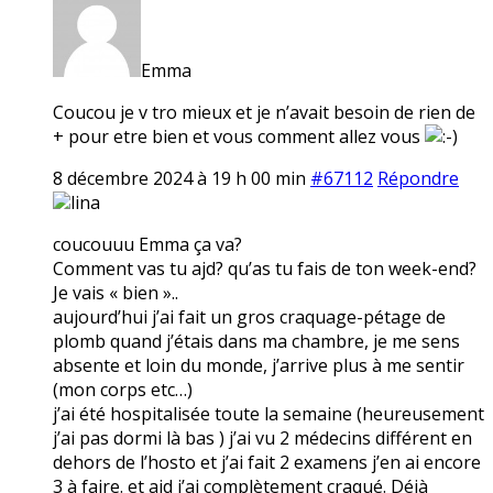
Emma
Coucou je v tro mieux et je n’avait besoin de rien de
+ pour etre bien et vous comment allez vous
8 décembre 2024 à 19 h 00 min
#67112
Répondre
lina
coucouuu Emma ça va?
Comment vas tu ajd? qu’as tu fais de ton week-end?
Je vais « bien »..
aujourd’hui j’ai fait un gros craquage-pétage de
plomb quand j’étais dans ma chambre, je me sens
absente et loin du monde, j’arrive plus à me sentir
(mon corps etc…)
j’ai été hospitalisée toute la semaine (heureusement
j’ai pas dormi là bas ) j’ai vu 2 médecins différent en
dehors de l’hosto et j’ai fait 2 examens j’en ai encore
3 à faire. et ajd j’ai complètement craqué. Déjà