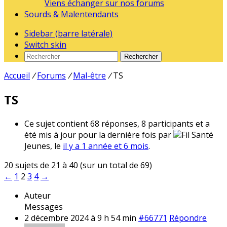
Viens échanger sur nos forums
Sourds & Malentendants
Sidebar (barre latérale)
Switch skin
Rechercher
Accueil
/
Forums
/
Mal-être
/
TS
TS
Ce sujet contient 68 réponses, 8 participants et a
été mis à jour pour la dernière fois par
Fil Santé
Jeunes, le
il y a 1 année et 6 mois
.
20 sujets de 21 à 40 (sur un total de 69)
←
1
2
3
4
→
Auteur
Messages
2 décembre 2024 à 9 h 54 min
#66771
Répondre