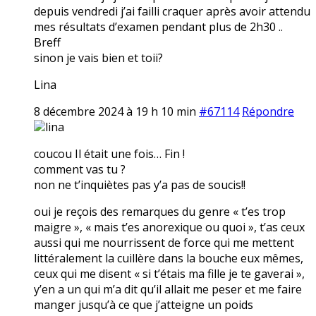
depuis vendredi j’ai failli craquer après avoir attendu
mes résultats d’examen pendant plus de 2h30 ..
Breff
sinon je vais bien et toii?
Lina
8 décembre 2024 à 19 h 10 min
#67114
Répondre
lina
coucou Il était une fois… Fin !
comment vas tu ?
non ne t’inquiètes pas y’a pas de soucis!!
oui je reçois des remarques du genre « t’es trop
maigre », « mais t’es anorexique ou quoi », t’as ceux
aussi qui me nourrissent de force qui me mettent
littéralement la cuillère dans la bouche eux mêmes,
ceux qui me disent « si t’étais ma fille je te gaverai »,
y’en a un qui m’a dit qu’il allait me peser et me faire
manger jusqu’à ce que j’atteigne un poids