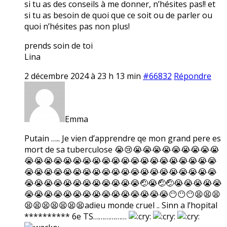
si tu as des conseils à me donner, n’hésites pas!! et
si tu as besoin de quoi que ce soit ou de parler ou
quoi n’hésites pas non plus!
prends soin de toi
Lina
2 décembre 2024 à 23 h 13 min
#66832
Répondre
Emma
Putain ….. Je vien d’apprendre qe mon grand pere es
mort de sa tuberculose 😭😢😭😭😭😭😭😭😭😭😭
😭😭😭😭😭😭😭😭😭😭😭😭😭😭😭😭😭😭😭😭
😭😭😭😭😭😭😭😭😭😭😭😭😭😭😭😭😭😭😭😭
😭😭😭😭😭😭😭😭😭😭😭😭🤕😭🤕🤕😭😭😭😭😭
😭😭😭😭😭😭😭😭😭😭😭😭😭😭😭😶😶😶😫😫😫
😫😫😫😫😫😫😫adieu monde cruel .. Sinn a l’hopital
********** 6e TS………………