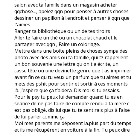
salon avec ta famille dans un magasin acheter
qqchose…, apelez qqn pour penser à autres choses
dessiner un papillon à l.endroit et penser à qqn que
t’aimes
Ranger ta bibliothèque ou un de tes tiroirs
Aller te faire un thé ou un chocolat chaud et le
partager avec qqn , Faire un coloriage.
Mettre dans une boîte pleins de choses sympa des
photo avec des amis ou ta famille, qui tz rappellent
un bon souvenie une lettre qu on t a écrite, un
casse tête ou une devinette genre que t as imprimer
avant fin ce qu tu veux un parfum que tu aimes et tu
mets des pshit pour sentir et sortir à ces moments
là. J’espère que ça t’aidera. Dis moi si tu essaies.
Pour le psy tu peux lui demander quand tu es en
seance de ne pas faire de compte rendu à ta mère c
est pas obligé, dis lui que tu te sentirais plus à l’aise
de lui parler comme ça
Moi mes parents me déposent la.plus part du temps
et ils me récupèrent en voiture à la fin. Tu peux dire