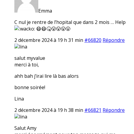
Emma
C nul je rentre de l’hopital que dans 2 mois … Help
😷😷🤒😤😤😤😤
2 décembre 2024 à 19 h 31 min
#66820
Répondre
lina
salut myvalue
merci à toi,
ahh bah j’irai lire là bas alors
bonne soirée!
Lina
2 décembre 2024 à 19 h 38 min
#66821
Répondre
lina
Salut Amy