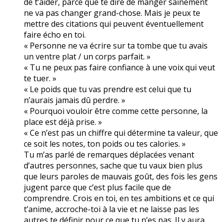
de t’aider, parce que te dire de manger sainement
ne va pas changer grand-chose. Mais je peux te
mettre des citations qui peuvent éventuellement
faire écho en toi.
« Personne ne va écrire sur ta tombe que tu avais
un ventre plat / un corps parfait. »
« Tu ne peux pas faire confiance à une voix qui veut
te tuer. »
« Le poids que tu vas prendre est celui que tu
n’aurais jamais dû perdre. »
« Pourquoi vouloir être comme cette personne, la
place est déjà prise. »
« Ce n’est pas un chiffre qui détermine ta valeur, que
ce soit les notes, ton poids ou tes calories. »
Tu m’as parlé de remarques déplacées venant
d’autres personnes, sache que tu vaux bien plus
que leurs paroles de mauvais goût, des fois les gens
jugent parce que c’est plus facile que de
comprendre. Crois en toi, en tes ambitions et ce qui
t’anime, accroche-toi à la vie et ne laisse pas les
autres te définir pour ce que tu n’es pas. Il y aura