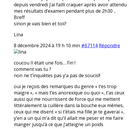
depuis vendredi j’ai failli craquer après avoir attendu
mes résultats d’examen pendant plus de 2h30 ..
Breff
sinon je vais bien et toii?
Lina
8 décembre 2024 à 19 h 10 min
#67114
Répondre
lina
coucou Il était une fois… Fin !
comment vas tu ?
non ne t’inquiètes pas y’a pas de soucis!!
oui je reçois des remarques du genre « t’es trop
maigre », « mais t’es anorexique ou quoi », t’as ceux
aussi qui me nourrissent de force qui me mettent
littéralement la cuillère dans la bouche eux mêmes,
ceux qui me disent « si t’étais ma fille je te gaverai »,
y’en a un qui m’a dit qu’il allait me peser et me faire
manger jusqu’à ce que j’atteigne un poids