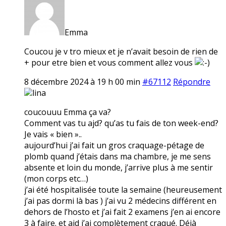
Emma
Coucou je v tro mieux et je n’avait besoin de rien de
+ pour etre bien et vous comment allez vous
8 décembre 2024 à 19 h 00 min
#67112
Répondre
lina
coucouuu Emma ça va?
Comment vas tu ajd? qu’as tu fais de ton week-end?
Je vais « bien »..
aujourd’hui j’ai fait un gros craquage-pétage de
plomb quand j’étais dans ma chambre, je me sens
absente et loin du monde, j’arrive plus à me sentir
(mon corps etc…)
j’ai été hospitalisée toute la semaine (heureusement
j’ai pas dormi là bas ) j’ai vu 2 médecins différent en
dehors de l’hosto et j’ai fait 2 examens j’en ai encore
3 à faire. et ajd j’ai complètement craqué. Déjà