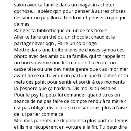
salon avec ta famille dans un magasin acheter
qqchose…, apelez qqn pour penser à autres choses
dessiner un papillon à l.endroit et penser à qqn que
t’aimes
Ranger ta bibliothèque ou un de tes tiroirs
Aller te faire un thé ou un chocolat chaud et le
partager avec qqn , Faire un coloriage.
Mettre dans une boîte pleins de choses sympa des
photo avec des amis ou ta famille, qui tz rappellent
un bon souvenie une lettre qu on t a écrite, un
casse tête ou une devinette genre que t as imprimer
avant fin ce qu tu veux un parfum que tu aimes et tu
mets des pshit pour sentir et sortir à ces moments
là. J’espère que ça t’aidera. Dis moi si tu essaies.
Pour le psy tu peux lui demander quand tu es en
seance de ne pas faire de compte rendu à ta mère c
est pas obligé, dis lui que tu te sentirais plus à l’aise
de lui parler comme ça
Moi mes parents me déposent la.plus part du temps
et ils me récupèrent en voiture à la fin. Tu peux dire