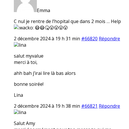
Emma
C nul je rentre de l’hopital que dans 2 mois … Help
😷😷🤒😤😤😤😤
2 décembre 2024 à 19 h 31 min
#66820
Répondre
lina
salut myvalue
merci à toi,
ahh bah j’irai lire là bas alors
bonne soirée!
Lina
2 décembre 2024 à 19 h 38 min
#66821
Répondre
lina
Salut Amy