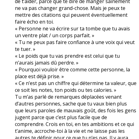
de t’aider, parce que te dire de manger sainement
ne va pas changer grand-chose. Mais je peux te
mettre des citations qui peuvent éventuellement
faire écho en toi.
« Personne ne va écrire sur ta tombe que tu avais
un ventre plat / un corps parfait. »
« Tu ne peux pas faire confiance à une voix qui veut
te tuer. »
« Le poids que tu vas prendre est celui que tu
n’aurais jamais dû perdre. »
« Pourquoi vouloir être comme cette personne, la
place est déjà prise. »
« Ce n’est pas un chiffre qui détermine ta valeur, que
ce soit les notes, ton poids ou tes calories. »
Tu m’as parlé de remarques déplacées venant
d’autres personnes, sache que tu vaux bien plus
que leurs paroles de mauvais goût, des fois les gens
jugent parce que c’est plus facile que de
comprendre. Crois en toi, en tes ambitions et ce qui
t’anime, accroche-toi à la vie et ne laisse pas les
autres te définir pour ce que tu n’es pas. Il y aura