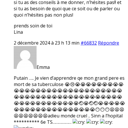
si tu as des conseils à me donner, n’hésites pas!! et
si tu as besoin de quoi que ce soit ou de parler ou
quoi n’hésites pas non plus!
prends soin de toi
Lina
2 décembre 2024 à 23 h 13 min
#66832
Répondre
Emma
Putain ….. Je vien d’apprendre qe mon grand pere es
mort de sa tuberculose 😭😢😭😭😭😭😭😭😭😭😭
😭😭😭😭😭😭😭😭😭😭😭😭😭😭😭😭😭😭😭😭
😭😭😭😭😭😭😭😭😭😭😭😭😭😭😭😭😭😭😭😭
😭😭😭😭😭😭😭😭😭😭😭😭🤕😭🤕🤕😭😭😭😭😭
😭😭😭😭😭😭😭😭😭😭😭😭😭😭😭😶😶😶😫😫😫
😫😫😫😫😫😫😫adieu monde cruel .. Sinn a l’hopital
********** 6e TS………………