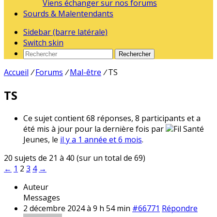
Viens échanger sur nos forums
Sourds & Malentendants
Sidebar (barre latérale)
Switch skin
Rechercher
Accueil
/
Forums
/
Mal-être
/
TS
TS
Ce sujet contient 68 réponses, 8 participants et a
été mis à jour pour la dernière fois par
Fil Santé
Jeunes, le
il y a 1 année et 6 mois
.
20 sujets de 21 à 40 (sur un total de 69)
←
1
2
3
4
→
Auteur
Messages
2 décembre 2024 à 9 h 54 min
#66771
Répondre