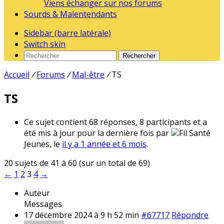
Viens échanger sur nos forums
Sourds & Malentendants
Sidebar (barre latérale)
Switch skin
Rechercher
Accueil
/
Forums
/
Mal-être
/
TS
TS
Ce sujet contient 68 réponses, 8 participants et a
été mis à jour pour la dernière fois par
Fil Santé
Jeunes, le
il y a 1 année et 6 mois
.
20 sujets de 41 à 60 (sur un total de 69)
←
1
2
3
4
→
Auteur
Messages
17 décembre 2024 à 9 h 52 min
#67717
Répondre