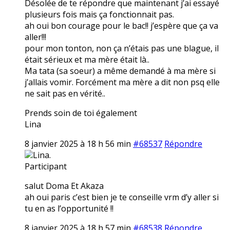
Désolée de te répondre que maintenant j’ai essayé
plusieurs fois mais ça fonctionnait pas.
ah oui bon courage pour le bac!! j’espère que ça va
aller!!!
pour mon tonton, non ça n’étais pas une blague, il
était sérieux et ma mère était là..
Ma tata (sa soeur) a même demandé à ma mère si
j’allais vomir. Forcément ma mère a dit non psq elle
ne sait pas en vérité..
Prends soin de toi également
Lina
8 janvier 2025 à 18 h 56 min
#68537
Répondre
Lina.
Participant
salut Doma Et Akaza
ah oui paris c’est bien je te conseille vrm d’y aller si
tu en as l’opportunité !!
8 janvier 2025 à 18 h 57 min
#68538
Répondre