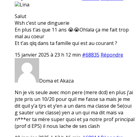
Lina
Salut
Wsh c’est une dinguerie
En plus t’as que 11 ans 😭😭Ohlala ça me fait trop
mal au coeur
Et t’as qlq dans ta famille qui est au courant ?
15 janvier 2025 à 23 h 12 min
#68835
Répondre
Doma et Akaza
Nn je vis seule avec mon pere (mere dcd) en plus j’ai
jste pris un 10/20 pour quil me fasse sa mais je me
dit quil y’a tjrs et y’en a un dans ma classe de 5e(oui
g sauter une classe) yen a un qui ma dit mais va
n***er ta mère super quoi et ya notre prof principal
(prof d EPS) il nous lache de ses clash