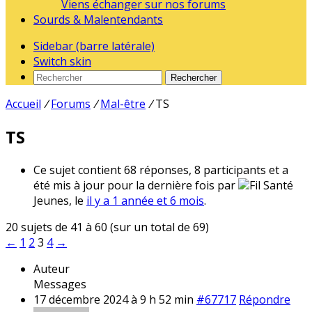
Viens échanger sur nos forums
Sourds & Malentendants
Sidebar (barre latérale)
Switch skin
Rechercher
Accueil
/
Forums
/
Mal-être
/
TS
TS
Ce sujet contient 68 réponses, 8 participants et a
été mis à jour pour la dernière fois par
Fil Santé
Jeunes, le
il y a 1 année et 6 mois
.
20 sujets de 41 à 60 (sur un total de 69)
←
1
2
3
4
→
Auteur
Messages
17 décembre 2024 à 9 h 52 min
#67717
Répondre