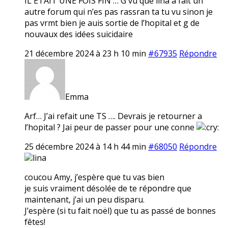
IL ETAIT UNE FOIS FIN … G vu que lina a fait un
autre forum qui n’es pas rassran ta tu vu sinon je
pas vrmt bien je auis sortie de l’hopital et g de
nouvaux des idées suicidaire
21 décembre 2024 à 23 h 10 min
#67935
Répondre
Emma
Arf… J’ai refait une TS …. Devrais je retourner a
l’hopital ? Jai peur de passer pour une conne
25 décembre 2024 à 14 h 44 min
#68050
Répondre
lina
coucou Amy, j’espère que tu vas bien
je suis vraiment désolée de te répondre que
maintenant, j’ai un peu disparu.
J’espère (si tu fait noël) que tu as passé de bonnes
fêtes!