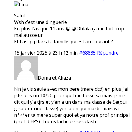
Lina
Salut
Wsh c’est une dinguerie
En plus t’as que 11 ans 😭😭Ohlala ça me fait trop
mal au coeur
Et t’as qlq dans ta famille qui est au courant ?
15 janvier 2025 à 23 h 12 min
#68835
Répondre
Doma et Akaza
Nn je vis seule avec mon pere (mere dcd) en plus j’ai
jste pris un 10/20 pour quil me fasse sa mais je me
dit quil y’a tjrs et y’en a un dans ma classe de 5e(oui
g sauter une classe) yen a un qui ma dit mais va
n***er ta mère super quoi et ya notre prof principal
(prof d EPS) il nous lache de ses clash