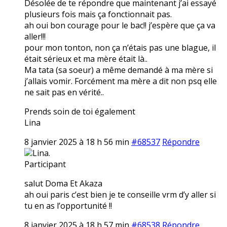
Désolée de te répondre que maintenant j’ai essayé
plusieurs fois mais ça fonctionnait pas.
ah oui bon courage pour le bac!! j’espère que ça va
aller!!!
pour mon tonton, non ça n’étais pas une blague, il
était sérieux et ma mère était là..
Ma tata (sa soeur) a même demandé à ma mère si
j’allais vomir. Forcément ma mère a dit non psq elle
ne sait pas en vérité..
Prends soin de toi également
Lina
8 janvier 2025 à 18 h 56 min
#68537
Répondre
Lina.
Participant
salut Doma Et Akaza
ah oui paris c’est bien je te conseille vrm d’y aller si
tu en as l’opportunité !!
8 janvier 2025 à 18 h 57 min
#68538
Répondre