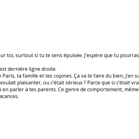
r toi, surtout si tu te sens épuisée. J’espère que tu pourra
est dernière ligne droite.
aris, ta famille et tes copines. Ça va te faire du bien, j’en s
 voulait plaisanter, ou c’était sérieux ? Parce que si c’était
û en parler à tes parents. Ce genre de comportement, même e
vacances.