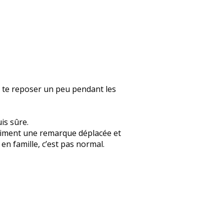
s te reposer un peu pendant les
uis sûre.
 vraiment une remarque déplacée et
n famille, c’est pas normal.