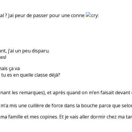
pital ? Jai peur de passer pour une conne
t, j’ai un peu disparu.
es!
mais ça va
 tu es en quelle classe déjà?
ernant les remarques), et après quand on m’en faisait devant 
m’a mis une cuillère de force dans la bouche parce que selo
ma famille et mes copines. Et je vais aller dormir chez ma tant