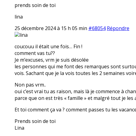
prends soin de toi
lina
25 décembre 2024 à 15 h 05 min
#68054
Répondre
lina
coucouu il était une fois… Fin !
comment vas tu??
Je m’excuses, vrm je suis désolée
les personnes qui me font des remarques sont surtout
vois. Sachant que je la vois toutes les 2 semaines voi
Non pas vrm..
oui c’est vrai tu as raison, mais là je commence à cha
parce que on est très « famille » et malgré tout je les
Et toi comment ça va ? comment passes tu les vacanc
Prends soin de toi
Lina