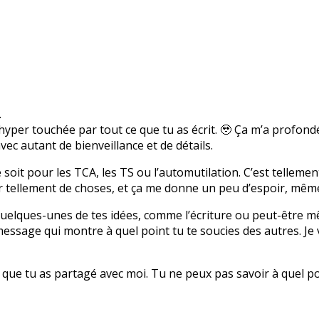
.
 hyper touchée par tout ce que tu as écrit. 🥹 Ça m’a profo
vec autant de bienveillance et de détails.
soit pour les TCA, les TS ou l’automutilation. C’est tellemen
tellement de choses, et ça me donne un peu d’espoir, même s
quelques-unes de tes idées, comme l’écriture ou peut-être mê
essage qui montre à quel point tu te soucies des autres. Je 
e que tu as partagé avec moi. Tu ne peux pas savoir à quel po