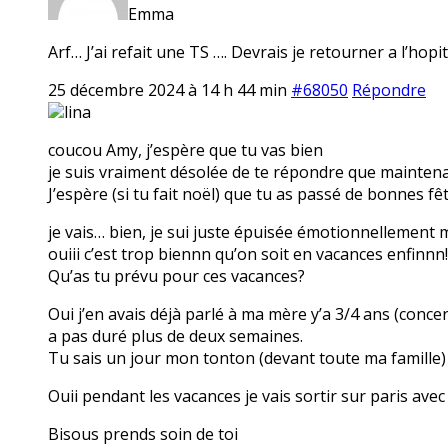
Emma
Arf… J’ai refait une TS …. Devrais je retourner a l’ho
25 décembre 2024 à 14 h 44 min
#68050
Répondre
lina
coucou Amy, j’espère que tu vas bien
je suis vraiment désolée de te répondre que maintenan
J’espère (si tu fait noël) que tu as passé de bonnes fêt
je vais… bien, je sui juste épuisée émotionnellement 
ouiii c’est trop biennn qu’on soit en vacances enfinnn!
Qu’as tu prévu pour ces vacances?
Oui j’en avais déjà parlé à ma mère y’a 3/4 ans (conc
a pas duré plus de deux semaines.
Tu sais un jour mon tonton (devant toute ma famille) 
Ouii pendant les vacances je vais sortir sur paris avec 
Bisous prends soin de toi