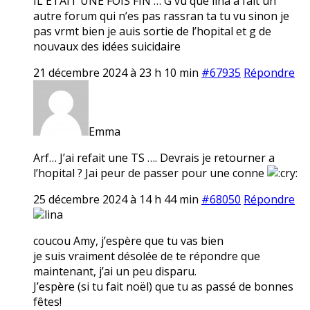
IL ETAIT UNE FOIS FIN … G vu que lina a fait un
autre forum qui n’es pas rassran ta tu vu sinon je
pas vrmt bien je auis sortie de l’hopital et g de
nouvaux des idées suicidaire
21 décembre 2024 à 23 h 10 min
#67935
Répondre
Emma
Arf… J’ai refait une TS …. Devrais je retourner a
l’hopital ? Jai peur de passer pour une conne
25 décembre 2024 à 14 h 44 min
#68050
Répondre
lina
coucou Amy, j’espère que tu vas bien
je suis vraiment désolée de te répondre que
maintenant, j’ai un peu disparu.
J’espère (si tu fait noël) que tu as passé de bonnes
fêtes!