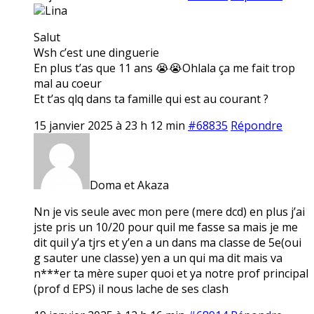
Lina
Salut
Wsh c’est une dinguerie
En plus t’as que 11 ans 😭😭Ohlala ça me fait trop
mal au coeur
Et t’as qlq dans ta famille qui est au courant ?
15 janvier 2025 à 23 h 12 min
#68835
Répondre
Doma et Akaza
Nn je vis seule avec mon pere (mere dcd) en plus j’ai
jste pris un 10/20 pour quil me fasse sa mais je me
dit quil y’a tjrs et y’en a un dans ma classe de 5e(oui
g sauter une classe) yen a un qui ma dit mais va
n***er ta mère super quoi et ya notre prof principal
(prof d EPS) il nous lache de ses clash