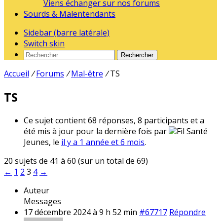
Viens échanger sur nos forums
Sourds & Malentendants
Sidebar (barre latérale)
Switch skin
Rechercher
Accueil
/
Forums
/
Mal-être
/
TS
TS
Ce sujet contient 68 réponses, 8 participants et a
été mis à jour pour la dernière fois par
Fil Santé
Jeunes, le
il y a 1 année et 6 mois
.
20 sujets de 41 à 60 (sur un total de 69)
←
1
2
3
4
→
Auteur
Messages
17 décembre 2024 à 9 h 52 min
#67717
Répondre