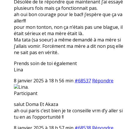
Désolée de te répondre que maintenant j’ai essayé
plusieurs fois mais ça fonctionnait pas.
ah oui bon courage pour le bac!! j’espère que ça va
aller!!!
pour mon tonton, non ça n’étais pas une blague, il
était sérieux et ma mère était là..
Ma tata (sa soeur) a même demandé à ma mère si
j’allais vomir. Forcément ma mère a dit non psq elle
ne sait pas en vérité..
Prends soin de toi également
Lina
8 janvier 2025 à 18 h 56 min
#68537
Répondre
Lina.
Participant
salut Doma Et Akaza
ah oui paris c’est bien je te conseille vrm d’y aller si
tu en as l’opportunité !!
8 janvier 2025 à 18 h 57 min
#68538
Répondre