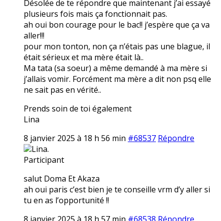
Désolée de te répondre que maintenant j’ai essayé
plusieurs fois mais ça fonctionnait pas.
ah oui bon courage pour le bac!! j’espère que ça va
aller!!!
pour mon tonton, non ça n’étais pas une blague, il
était sérieux et ma mère était là..
Ma tata (sa soeur) a même demandé à ma mère si
j’allais vomir. Forcément ma mère a dit non psq elle
ne sait pas en vérité..
Prends soin de toi également
Lina
8 janvier 2025 à 18 h 56 min
#68537
Répondre
Lina.
Participant
salut Doma Et Akaza
ah oui paris c’est bien je te conseille vrm d’y aller si
tu en as l’opportunité !!
8 janvier 2025 à 18 h 57 min
#68538
Répondre