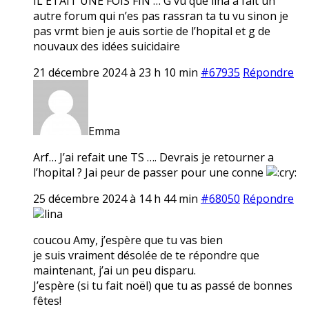
IL ETAIT UNE FOIS FIN … G vu que lina a fait un
autre forum qui n’es pas rassran ta tu vu sinon je
pas vrmt bien je auis sortie de l’hopital et g de
nouvaux des idées suicidaire
21 décembre 2024 à 23 h 10 min
#67935
Répondre
Emma
Arf… J’ai refait une TS …. Devrais je retourner a
l’hopital ? Jai peur de passer pour une conne
25 décembre 2024 à 14 h 44 min
#68050
Répondre
lina
coucou Amy, j’espère que tu vas bien
je suis vraiment désolée de te répondre que
maintenant, j’ai un peu disparu.
J’espère (si tu fait noël) que tu as passé de bonnes
fêtes!