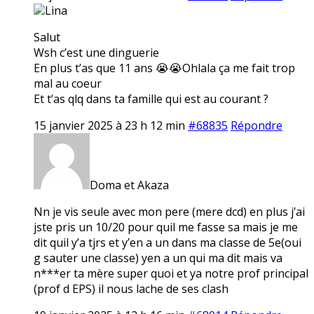
Lina
Salut
Wsh c’est une dinguerie
En plus t’as que 11 ans 😭😭Ohlala ça me fait trop
mal au coeur
Et t’as qlq dans ta famille qui est au courant ?
15 janvier 2025 à 23 h 12 min
#68835
Répondre
Doma et Akaza
Nn je vis seule avec mon pere (mere dcd) en plus j’ai
jste pris un 10/20 pour quil me fasse sa mais je me
dit quil y’a tjrs et y’en a un dans ma classe de 5e(oui
g sauter une classe) yen a un qui ma dit mais va
n***er ta mère super quoi et ya notre prof principal
(prof d EPS) il nous lache de ses clash