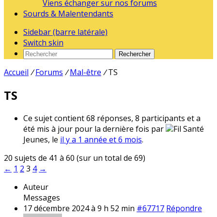
Viens échanger sur nos forums
Sourds & Malentendants
Sidebar (barre latérale)
Switch skin
Rechercher
Accueil
/
Forums
/
Mal-être
/
TS
TS
Ce sujet contient 68 réponses, 8 participants et a
été mis à jour pour la dernière fois par
Fil Santé
Jeunes, le
il y a 1 année et 6 mois
.
20 sujets de 41 à 60 (sur un total de 69)
←
1
2
3
4
→
Auteur
Messages
17 décembre 2024 à 9 h 52 min
#67717
Répondre