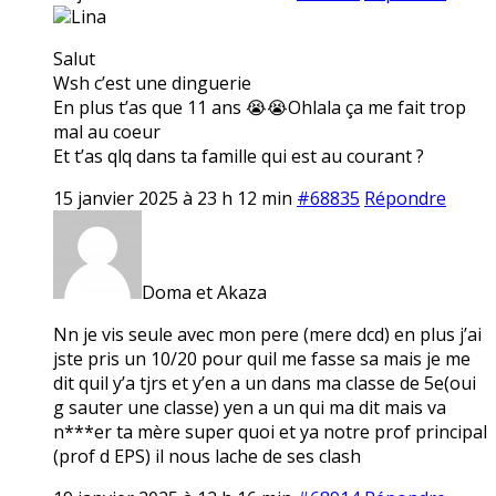
Lina
Salut
Wsh c’est une dinguerie
En plus t’as que 11 ans 😭😭Ohlala ça me fait trop
mal au coeur
Et t’as qlq dans ta famille qui est au courant ?
15 janvier 2025 à 23 h 12 min
#68835
Répondre
Doma et Akaza
Nn je vis seule avec mon pere (mere dcd) en plus j’ai
jste pris un 10/20 pour quil me fasse sa mais je me
dit quil y’a tjrs et y’en a un dans ma classe de 5e(oui
g sauter une classe) yen a un qui ma dit mais va
n***er ta mère super quoi et ya notre prof principal
(prof d EPS) il nous lache de ses clash