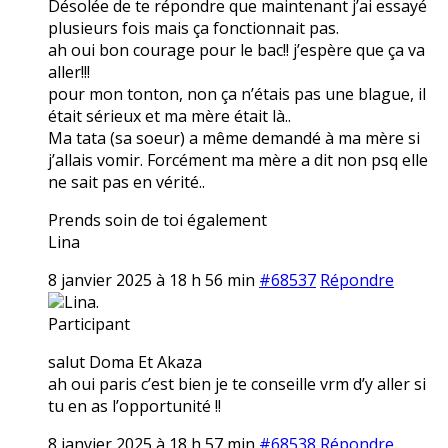
Désolée de te répondre que maintenant j’ai essayé
plusieurs fois mais ça fonctionnait pas.
ah oui bon courage pour le bac!! j’espère que ça va
aller!!!
pour mon tonton, non ça n’étais pas une blague, il
était sérieux et ma mère était là..
Ma tata (sa soeur) a même demandé à ma mère si
j’allais vomir. Forcément ma mère a dit non psq elle
ne sait pas en vérité..
Prends soin de toi également
Lina
8 janvier 2025 à 18 h 56 min
#68537
Répondre
Lina.
Participant
salut Doma Et Akaza
ah oui paris c’est bien je te conseille vrm d’y aller si
tu en as l’opportunité !!
8 janvier 2025 à 18 h 57 min
#68538
Répondre