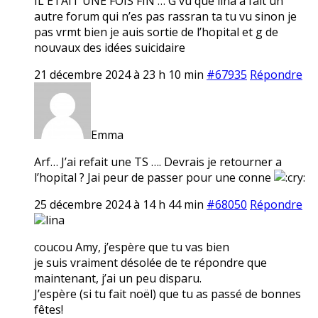
IL ETAIT UNE FOIS FIN … G vu que lina a fait un
autre forum qui n’es pas rassran ta tu vu sinon je
pas vrmt bien je auis sortie de l’hopital et g de
nouvaux des idées suicidaire
21 décembre 2024 à 23 h 10 min
#67935
Répondre
Emma
Arf… J’ai refait une TS …. Devrais je retourner a
l’hopital ? Jai peur de passer pour une conne
25 décembre 2024 à 14 h 44 min
#68050
Répondre
lina
coucou Amy, j’espère que tu vas bien
je suis vraiment désolée de te répondre que
maintenant, j’ai un peu disparu.
J’espère (si tu fait noël) que tu as passé de bonnes
fêtes!