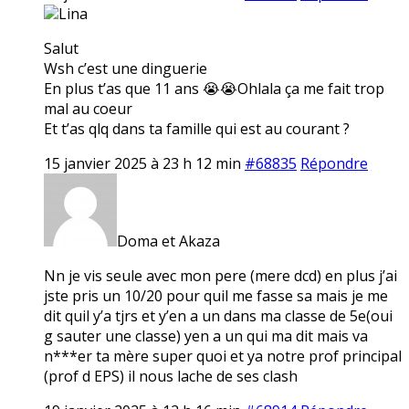
Lina
Salut
Wsh c’est une dinguerie
En plus t’as que 11 ans 😭😭Ohlala ça me fait trop
mal au coeur
Et t’as qlq dans ta famille qui est au courant ?
15 janvier 2025 à 23 h 12 min
#68835
Répondre
Doma et Akaza
Nn je vis seule avec mon pere (mere dcd) en plus j’ai
jste pris un 10/20 pour quil me fasse sa mais je me
dit quil y’a tjrs et y’en a un dans ma classe de 5e(oui
g sauter une classe) yen a un qui ma dit mais va
n***er ta mère super quoi et ya notre prof principal
(prof d EPS) il nous lache de ses clash