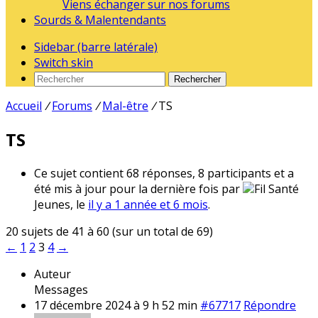
Viens échanger sur nos forums
Sourds & Malentendants
Sidebar (barre latérale)
Switch skin
Rechercher
Accueil
/
Forums
/
Mal-être
/
TS
TS
Ce sujet contient 68 réponses, 8 participants et a
été mis à jour pour la dernière fois par
Fil Santé
Jeunes, le
il y a 1 année et 6 mois
.
20 sujets de 41 à 60 (sur un total de 69)
←
1
2
3
4
→
Auteur
Messages
17 décembre 2024 à 9 h 52 min
#67717
Répondre