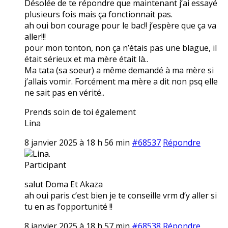
Désolée de te répondre que maintenant j’ai essayé
plusieurs fois mais ça fonctionnait pas.
ah oui bon courage pour le bac!! j’espère que ça va
aller!!!
pour mon tonton, non ça n’étais pas une blague, il
était sérieux et ma mère était là..
Ma tata (sa soeur) a même demandé à ma mère si
j’allais vomir. Forcément ma mère a dit non psq elle
ne sait pas en vérité..
Prends soin de toi également
Lina
8 janvier 2025 à 18 h 56 min
#68537
Répondre
Lina.
Participant
salut Doma Et Akaza
ah oui paris c’est bien je te conseille vrm d’y aller si
tu en as l’opportunité !!
8 janvier 2025 à 18 h 57 min
#68538
Répondre