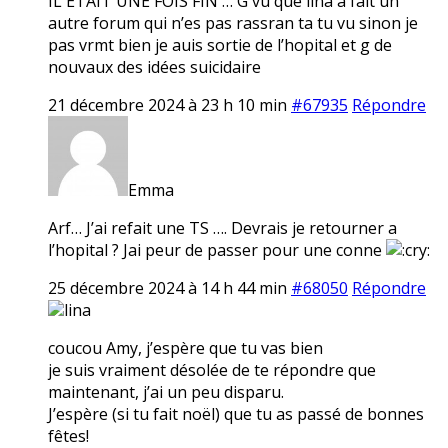
IL ETAIT UNE FOIS FIN … G vu que lina a fait un
autre forum qui n’es pas rassran ta tu vu sinon je
pas vrmt bien je auis sortie de l’hopital et g de
nouvaux des idées suicidaire
21 décembre 2024 à 23 h 10 min
#67935
Répondre
Emma
Arf… J’ai refait une TS …. Devrais je retourner a
l’hopital ? Jai peur de passer pour une conne
25 décembre 2024 à 14 h 44 min
#68050
Répondre
lina
coucou Amy, j’espère que tu vas bien
je suis vraiment désolée de te répondre que
maintenant, j’ai un peu disparu.
J’espère (si tu fait noël) que tu as passé de bonnes
fêtes!