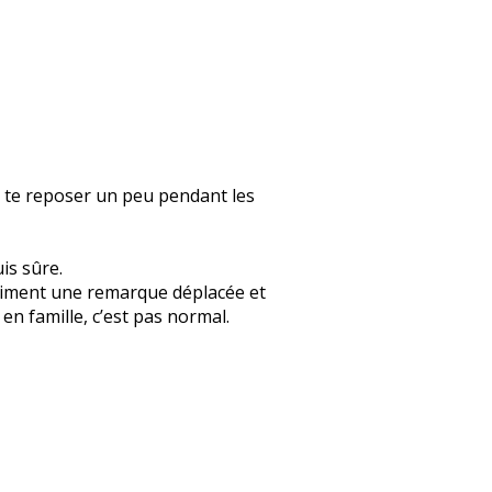
s te reposer un peu pendant les
uis sûre.
 vraiment une remarque déplacée et
n famille, c’est pas normal.