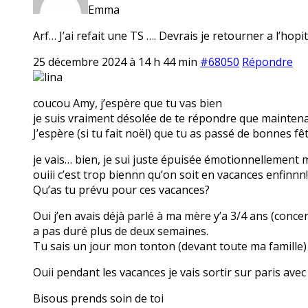
Emma
Arf… J’ai refait une TS …. Devrais je retourner a l’ho
25 décembre 2024 à 14 h 44 min
#68050
Répondre
lina
coucou Amy, j’espère que tu vas bien
je suis vraiment désolée de te répondre que maintenan
J’espère (si tu fait noël) que tu as passé de bonnes fêt
je vais… bien, je sui juste épuisée émotionnellement 
ouiii c’est trop biennn qu’on soit en vacances enfinnn!
Qu’as tu prévu pour ces vacances?
Oui j’en avais déjà parlé à ma mère y’a 3/4 ans (conc
a pas duré plus de deux semaines.
Tu sais un jour mon tonton (devant toute ma famille) 
Ouii pendant les vacances je vais sortir sur paris avec 
Bisous prends soin de toi