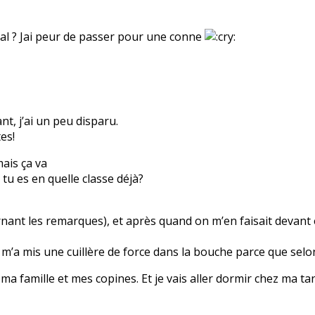
pital ? Jai peur de passer pour une conne
t, j’ai un peu disparu.
es!
mais ça va
 tu es en quelle classe déjà?
ernant les remarques), et après quand on m’en faisait devant 
m’a mis une cuillère de force dans la bouche parce que selo
ma famille et mes copines. Et je vais aller dormir chez ma tant