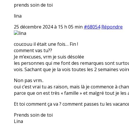
prends soin de toi
lina
25 décembre 2024 à 15 h 05 min
#68054
Répondre
lina
coucouu il était une fois… Fin !
comment vas tu??
Je m’excuses, vrm je suis désolée
les personnes qui me font des remarques sont surtout
vois. Sachant que je la vois toutes les 2 semaines voi
Non pas vrm..
oui c’est vrai tu as raison, mais là je commence à cha
parce que on est très « famille » et malgré tout je les
Et toi comment ça va ? comment passes tu les vacanc
Prends soin de toi
Lina