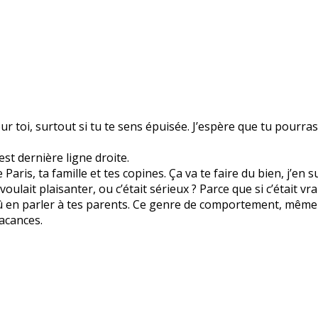
r toi, surtout si tu te sens épuisée. J’espère que tu pourra
est dernière ligne droite.
aris, ta famille et tes copines. Ça va te faire du bien, j’en s
 voulait plaisanter, ou c’était sérieux ? Parce que si c’était
û en parler à tes parents. Ce genre de comportement, même e
vacances.