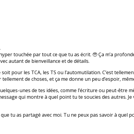
.
 hyper touchée par tout ce que tu as écrit. 🥹 Ça m’a profo
vec autant de bienveillance et de détails.
soit pour les TCA, les TS ou l’automutilation. C’est tellemen
tellement de choses, et ça me donne un peu d’espoir, même s
quelques-unes de tes idées, comme l’écriture ou peut-être mê
essage qui montre à quel point tu te soucies des autres. Je 
e que tu as partagé avec moi. Tu ne peux pas savoir à quel po