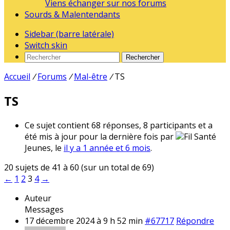
Viens échanger sur nos forums
Sourds & Malentendants
Sidebar (barre latérale)
Switch skin
Rechercher
Accueil
/
Forums
/
Mal-être
/
TS
TS
Ce sujet contient 68 réponses, 8 participants et a
été mis à jour pour la dernière fois par
Fil Santé
Jeunes, le
il y a 1 année et 6 mois
.
20 sujets de 41 à 60 (sur un total de 69)
←
1
2
3
4
→
Auteur
Messages
17 décembre 2024 à 9 h 52 min
#67717
Répondre