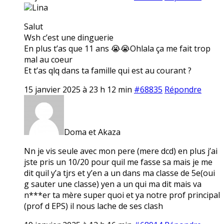
Lina
Salut
Wsh c’est une dinguerie
En plus t’as que 11 ans 😭😭Ohlala ça me fait trop
mal au coeur
Et t’as qlq dans ta famille qui est au courant ?
15 janvier 2025 à 23 h 12 min
#68835
Répondre
Doma et Akaza
Nn je vis seule avec mon pere (mere dcd) en plus j’ai
jste pris un 10/20 pour quil me fasse sa mais je me
dit quil y’a tjrs et y’en a un dans ma classe de 5e(oui
g sauter une classe) yen a un qui ma dit mais va
n***er ta mère super quoi et ya notre prof principal
(prof d EPS) il nous lache de ses clash