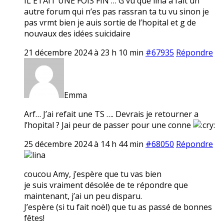
IL ETAIT UNE FOIS FIN … G vu que lina a fait un
autre forum qui n’es pas rassran ta tu vu sinon je
pas vrmt bien je auis sortie de l’hopital et g de
nouvaux des idées suicidaire
21 décembre 2024 à 23 h 10 min
#67935
Répondre
Emma
Arf… J’ai refait une TS …. Devrais je retourner a
l’hopital ? Jai peur de passer pour une conne
25 décembre 2024 à 14 h 44 min
#68050
Répondre
lina
coucou Amy, j’espère que tu vas bien
je suis vraiment désolée de te répondre que
maintenant, j’ai un peu disparu.
J’espère (si tu fait noël) que tu as passé de bonnes
fêtes!