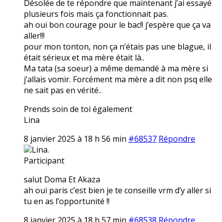
Désolée de te répondre que maintenant j’ai essayé
plusieurs fois mais ça fonctionnait pas.
ah oui bon courage pour le bac!! j’espère que ça va
aller!!!
pour mon tonton, non ça n’étais pas une blague, il
était sérieux et ma mère était là..
Ma tata (sa soeur) a même demandé à ma mère si
j’allais vomir. Forcément ma mère a dit non psq elle
ne sait pas en vérité..
Prends soin de toi également
Lina
8 janvier 2025 à 18 h 56 min
#68537
Répondre
Lina.
Participant
salut Doma Et Akaza
ah oui paris c’est bien je te conseille vrm d’y aller si
tu en as l’opportunité !!
8 janvier 2025 à 18 h 57 min
#68538
Répondre