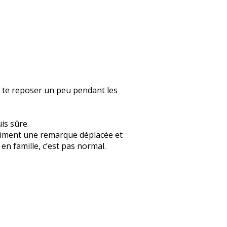
s te reposer un peu pendant les
uis sûre.
 vraiment une remarque déplacée et
n famille, c’est pas normal.