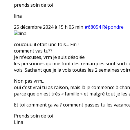
prends soin de toi
lina
25 décembre 2024 à 15 h 05 min
#68054
Répondre
lina
coucouu il était une fois… Fin !
comment vas tu??
Je m’excuses, vrm je suis désolée
les personnes qui me font des remarques sont surtout
vois. Sachant que je la vois toutes les 2 semaines voi
Non pas vrm..
oui c’est vrai tu as raison, mais là je commence à cha
parce que on est très « famille » et malgré tout je les
Et toi comment ça va ? comment passes tu les vacanc
Prends soin de toi
Lina