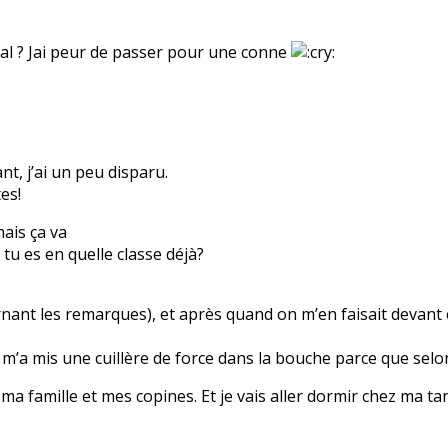
pital ? Jai peur de passer pour une conne
t, j’ai un peu disparu.
es!
mais ça va
 tu es en quelle classe déjà?
ernant les remarques), et après quand on m’en faisait devant 
m’a mis une cuillère de force dans la bouche parce que selo
ma famille et mes copines. Et je vais aller dormir chez ma tant