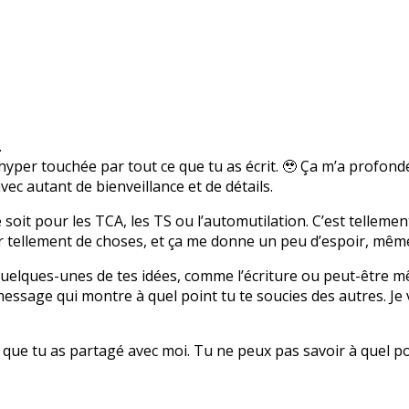
.
 hyper touchée par tout ce que tu as écrit. 🥹 Ça m’a profo
vec autant de bienveillance et de détails.
soit pour les TCA, les TS ou l’automutilation. C’est tellemen
tellement de choses, et ça me donne un peu d’espoir, même s
quelques-unes de tes idées, comme l’écriture ou peut-être mê
essage qui montre à quel point tu te soucies des autres. Je 
e que tu as partagé avec moi. Tu ne peux pas savoir à quel po