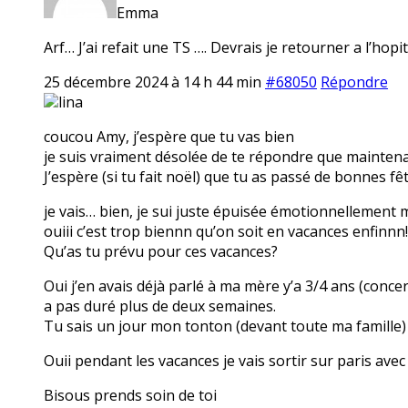
Emma
Arf… J’ai refait une TS …. Devrais je retourner a l’ho
25 décembre 2024 à 14 h 44 min
#68050
Répondre
lina
coucou Amy, j’espère que tu vas bien
je suis vraiment désolée de te répondre que maintenan
J’espère (si tu fait noël) que tu as passé de bonnes fêt
je vais… bien, je sui juste épuisée émotionnellement 
ouiii c’est trop biennn qu’on soit en vacances enfinnn!
Qu’as tu prévu pour ces vacances?
Oui j’en avais déjà parlé à ma mère y’a 3/4 ans (conc
a pas duré plus de deux semaines.
Tu sais un jour mon tonton (devant toute ma famille) 
Ouii pendant les vacances je vais sortir sur paris avec 
Bisous prends soin de toi