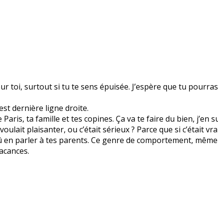
r toi, surtout si tu te sens épuisée. J’espère que tu pourra
est dernière ligne droite.
aris, ta famille et tes copines. Ça va te faire du bien, j’en s
 voulait plaisanter, ou c’était sérieux ? Parce que si c’était
û en parler à tes parents. Ce genre de comportement, même e
vacances.