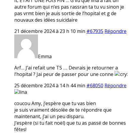
IL ETAIT UNE FOIS FIN … G vu que lina a fait un
autre forum qui n’es pas rassran ta tu vu sinon je
pas vrmt bien je auis sortie de l’hopital et g de
nouvaux des idées suicidaire
21 décembre 2024 à 23 h 10 min
#67935
Répondre
Emma
Arf… J’ai refait une TS …. Devrais je retourner a
l’hopital ? Jai peur de passer pour une conne
25 décembre 2024 à 14 h 44 min
#68050
Répondre
lina
coucou Amy, j’espère que tu vas bien
je suis vraiment désolée de te répondre que
maintenant, j’ai un peu disparu.
J’espère (si tu fait noël) que tu as passé de bonnes
fêtes!