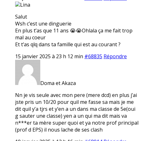
Lina
Salut
Wsh c’est une dinguerie
En plus t’as que 11 ans 😭😭Ohlala ça me fait trop
mal au coeur
Et t’as qlq dans ta famille qui est au courant ?
15 janvier 2025 à 23 h 12 min
#68835
Répondre
Doma et Akaza
Nn je vis seule avec mon pere (mere dcd) en plus j’ai
jste pris un 10/20 pour quil me fasse sa mais je me
dit quil y’a tjrs et y’en a un dans ma classe de 5e(oui
g sauter une classe) yen a un qui ma dit mais va
n***er ta mère super quoi et ya notre prof principal
(prof d EPS) il nous lache de ses clash