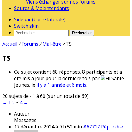
Viens échanger sur nos forums
Sourds & Malentendants
Sidebar (barre latérale)
Switch skin
Rechercher
Accueil
/
Forums
/
Mal-être
/
TS
TS
Ce sujet contient 68 réponses, 8 participants et a
été mis à jour pour la dernière fois par
Fil Santé
Jeunes, le
il y a 1 année et 6 mois
.
20 sujets de 41 à 60 (sur un total de 69)
←
1
2
3
4
→
Auteur
Messages
17 décembre 2024 à 9 h 52 min
#67717
Répondre