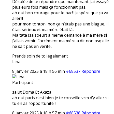
Désolée de te répondre que maintenant j’ai essayé
plusieurs fois mais ça fonctionnait pas.
ah oui bon courage pour le bac!! j’espère que ça va
aller!!!
pour mon tonton, non ça n’étais pas une blague, il
était sérieux et ma mère était là..
Ma tata (sa soeur) a même demandé à ma mère si
j’allais vomir. Forcément ma mère a dit non psq elle
ne sait pas en vérité..
Prends soin de toi également
Lina
8 janvier 2025 à 18 h 56 min
#68537
Répondre
Lina.
Participant
salut Doma Et Akaza
ah oui paris c’est bien je te conseille vrm d’y aller si
tu en as l’opportunité !!
8 janvier 2025 à 18 h 57 min
#68538
Répondre