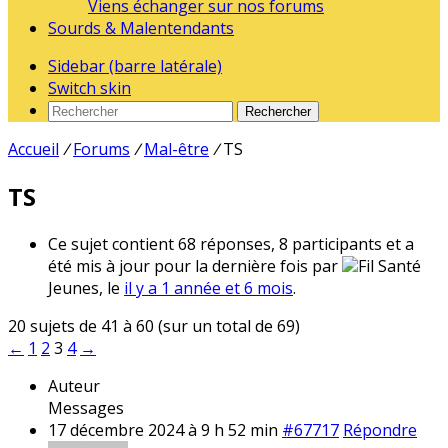
Viens échanger sur nos forums
Sourds & Malentendants
Sidebar (barre latérale)
Switch skin
Rechercher
Accueil
/
Forums
/
Mal-être
/
TS
TS
Ce sujet contient 68 réponses, 8 participants et a
été mis à jour pour la dernière fois par
Fil Santé
Jeunes, le
il y a 1 année et 6 mois
.
20 sujets de 41 à 60 (sur un total de 69)
←
1
2
3
4
→
Auteur
Messages
17 décembre 2024 à 9 h 52 min
#67717
Répondre