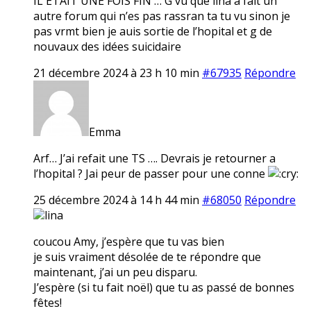
IL ETAIT UNE FOIS FIN … G vu que lina a fait un
autre forum qui n’es pas rassran ta tu vu sinon je
pas vrmt bien je auis sortie de l’hopital et g de
nouvaux des idées suicidaire
21 décembre 2024 à 23 h 10 min
#67935
Répondre
Emma
Arf… J’ai refait une TS …. Devrais je retourner a
l’hopital ? Jai peur de passer pour une conne
25 décembre 2024 à 14 h 44 min
#68050
Répondre
lina
coucou Amy, j’espère que tu vas bien
je suis vraiment désolée de te répondre que
maintenant, j’ai un peu disparu.
J’espère (si tu fait noël) que tu as passé de bonnes
fêtes!