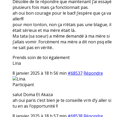
Désolée de te répondre que maintenant j’ai essayé
plusieurs fois mais ça fonctionnait pas.
ah oui bon courage pour le bac!! j’espère que ça va
aller!!!
pour mon tonton, non ça n’étais pas une blague, il
était sérieux et ma mère était là..
Ma tata (sa soeur) a même demandé à ma mère si
j’allais vomir. Forcément ma mère a dit non psq elle
ne sait pas en vérité..
Prends soin de toi également
Lina
8 janvier 2025 à 18 h 56 min
#68537
Répondre
Lina.
Participant
salut Doma Et Akaza
ah oui paris c’est bien je te conseille vrm d’y aller si
tu en as l’opportunité !!
8 janvier 2025 à 18 h 57 min
#68538
Répondre