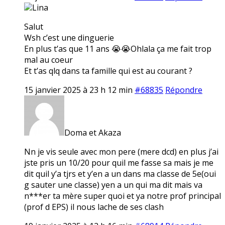
Lina
Salut
Wsh c’est une dinguerie
En plus t’as que 11 ans 😭😭Ohlala ça me fait trop
mal au coeur
Et t’as qlq dans ta famille qui est au courant ?
15 janvier 2025 à 23 h 12 min
#68835
Répondre
Doma et Akaza
Nn je vis seule avec mon pere (mere dcd) en plus j’ai
jste pris un 10/20 pour quil me fasse sa mais je me
dit quil y’a tjrs et y’en a un dans ma classe de 5e(oui
g sauter une classe) yen a un qui ma dit mais va
n***er ta mère super quoi et ya notre prof principal
(prof d EPS) il nous lache de ses clash