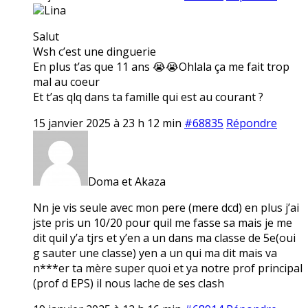
Lina
Salut
Wsh c’est une dinguerie
En plus t’as que 11 ans 😭😭Ohlala ça me fait trop
mal au coeur
Et t’as qlq dans ta famille qui est au courant ?
15 janvier 2025 à 23 h 12 min
#68835
Répondre
Doma et Akaza
Nn je vis seule avec mon pere (mere dcd) en plus j’ai
jste pris un 10/20 pour quil me fasse sa mais je me
dit quil y’a tjrs et y’en a un dans ma classe de 5e(oui
g sauter une classe) yen a un qui ma dit mais va
n***er ta mère super quoi et ya notre prof principal
(prof d EPS) il nous lache de ses clash