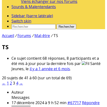
Viens échanger sur nos forums
Sourds & Malentendants
Sidebar (barre latérale)
Switch skin
Rechercher
Accueil
/
Forums
/
Mal-être
/
TS
TS
Ce sujet contient 68 réponses, 8 participants et a
été mis à jour pour la dernière fois par
Fil Santé
Jeunes, le
il y a 1 année et 6 mois
.
20 sujets de 41 à 60 (sur un total de 69)
←
1
2
3
4
→
Auteur
Messages
17 décembre 2024 à 9 h 52 min
#67717
Répondre