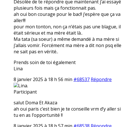
Désolée de te répondre que maintenant j’ai essayé
plusieurs fois mais ça fonctionnait pas.
ah oui bon courage pour le bac!! j’espère que ça va
aller!!!
pour mon tonton, non ça n’étais pas une blague, il
était sérieux et ma mère était là..
Ma tata (sa soeur) a même demandé à ma mère si
j’allais vomir. Forcément ma mère a dit non psq elle
ne sait pas en vérité..
Prends soin de toi également
Lina
8 janvier 2025 à 18 h 56 min
#68537
Répondre
Lina.
Participant
salut Doma Et Akaza
ah oui paris c’est bien je te conseille vrm d’y aller si
tu en as l’opportunité !!
8 janvier 2025 à 18 h 57 min
#68538
Répondre