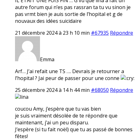
IL ETAIT UNE FOIS FIN … G vu que lina a fait un
autre forum qui n’es pas rassran ta tu vu sinon je
pas vrmt bien je auis sortie de l’hopital et g de
nouvaux des idées suicidaire
21 décembre 2024 à 23 h 10 min
#67935
Répondre
Emma
Arf… J’ai refait une TS …. Devrais je retourner a
l’hopital ? Jai peur de passer pour une conne
25 décembre 2024 à 14 h 44 min
#68050
Répondre
lina
coucou Amy, j’espère que tu vas bien
je suis vraiment désolée de te répondre que
maintenant, j’ai un peu disparu.
J’espère (si tu fait noël) que tu as passé de bonnes
fêtes!