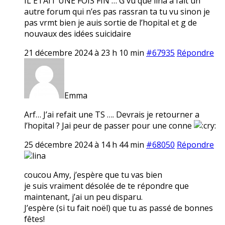
IL ETAIT UNE FOIS FIN … G vu que lina a fait un
autre forum qui n’es pas rassran ta tu vu sinon je
pas vrmt bien je auis sortie de l’hopital et g de
nouvaux des idées suicidaire
21 décembre 2024 à 23 h 10 min
#67935
Répondre
Emma
Arf… J’ai refait une TS …. Devrais je retourner a
l’hopital ? Jai peur de passer pour une conne
25 décembre 2024 à 14 h 44 min
#68050
Répondre
lina
coucou Amy, j’espère que tu vas bien
je suis vraiment désolée de te répondre que
maintenant, j’ai un peu disparu.
J’espère (si tu fait noël) que tu as passé de bonnes
fêtes!