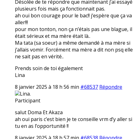
Désolée de te répondre que maintenant j’ai essayé
plusieurs fois mais ça fonctionnait pas.
ah oui bon courage pour le bac!! j’espère que ça va
aller!!!
pour mon tonton, non ça n’étais pas une blague, il
était sérieux et ma mère était là..
Ma tata (sa soeur) a même demandé à ma mère si
j’allais vomir. Forcément ma mère a dit non psq elle
ne sait pas en vérité..
Prends soin de toi également
Lina
8 janvier 2025 à 18 h 56 min
#68537
Répondre
Lina.
Participant
salut Doma Et Akaza
ah oui paris c’est bien je te conseille vrm d’y aller si
tu en as l’opportunité !!
8 janvier 2025 à 18 h 57 min
#68538
Répondre