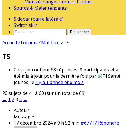
Viens échanger sur nos forums
Sourds & Malentendants
Sidebar (barre latérale)
Switch skin
Rechercher
Accueil
/
Forums
/
Mal-être
/
TS
TS
Ce sujet contient 68 réponses, 8 participants et a
été mis à jour pour la dernière fois par
Fil Santé
Jeunes, le
il y a 1 année et 6 mois
.
20 sujets de 41 à 60 (sur un total de 69)
←
1
2
3
4
→
Auteur
Messages
17 décembre 2024 à 9 h 52 min
#67717
Répondre