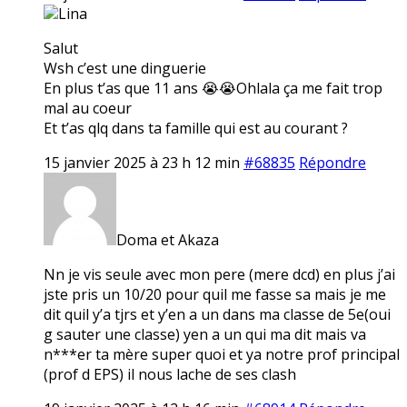
Lina
Salut
Wsh c’est une dinguerie
En plus t’as que 11 ans 😭😭Ohlala ça me fait trop
mal au coeur
Et t’as qlq dans ta famille qui est au courant ?
15 janvier 2025 à 23 h 12 min
#68835
Répondre
Doma et Akaza
Nn je vis seule avec mon pere (mere dcd) en plus j’ai
jste pris un 10/20 pour quil me fasse sa mais je me
dit quil y’a tjrs et y’en a un dans ma classe de 5e(oui
g sauter une classe) yen a un qui ma dit mais va
n***er ta mère super quoi et ya notre prof principal
(prof d EPS) il nous lache de ses clash