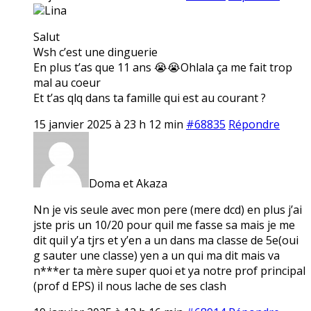
Lina
Salut
Wsh c’est une dinguerie
En plus t’as que 11 ans 😭😭Ohlala ça me fait trop
mal au coeur
Et t’as qlq dans ta famille qui est au courant ?
15 janvier 2025 à 23 h 12 min
#68835
Répondre
Doma et Akaza
Nn je vis seule avec mon pere (mere dcd) en plus j’ai
jste pris un 10/20 pour quil me fasse sa mais je me
dit quil y’a tjrs et y’en a un dans ma classe de 5e(oui
g sauter une classe) yen a un qui ma dit mais va
n***er ta mère super quoi et ya notre prof principal
(prof d EPS) il nous lache de ses clash