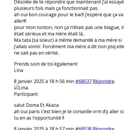
Désolée de te répondre que maintenant j’ai essayé
plusieurs fois mais ça fonctionnait pas.
ah oui bon courage pour le bac!! j’espère que ça va
aller!!!
pour mon tonton, non ça n’étais pas une blague, il
était sérieux et ma mère était là..
Ma tata (sa soeur) a même demandé à ma mère si
j’allais vomir. Forcément ma mère a dit non psq elle
ne sait pas en vérité..
Prends soin de toi également
Lina
8 janvier 2025 à 18 h 56 min
#68537
Répondre
Lina.
Participant
salut Doma Et Akaza
ah oui paris c’est bien je te conseille vrm d’y aller si
tu en as l’opportunité !!
8 janvier 2025 à 18 h 57 min
#68538
Répondre