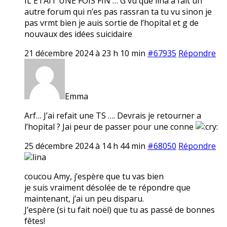
IL ETAIT UNE FOIS FIN … G vu que lina a fait un
autre forum qui n’es pas rassran ta tu vu sinon je
pas vrmt bien je auis sortie de l’hopital et g de
nouvaux des idées suicidaire
21 décembre 2024 à 23 h 10 min
#67935
Répondre
Emma
Arf… J’ai refait une TS …. Devrais je retourner a
l’hopital ? Jai peur de passer pour une conne
25 décembre 2024 à 14 h 44 min
#68050
Répondre
lina
coucou Amy, j’espère que tu vas bien
je suis vraiment désolée de te répondre que
maintenant, j’ai un peu disparu.
J’espère (si tu fait noël) que tu as passé de bonnes
fêtes!