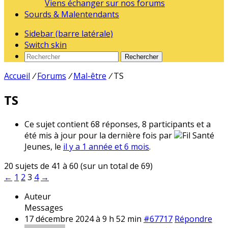
Viens échanger sur nos forums
Sourds & Malentendants
Sidebar (barre latérale)
Switch skin
Rechercher
Accueil
/
Forums
/
Mal-être
/
TS
TS
Ce sujet contient 68 réponses, 8 participants et a
été mis à jour pour la dernière fois par
Fil Santé
Jeunes, le
il y a 1 année et 6 mois
.
20 sujets de 41 à 60 (sur un total de 69)
←
1
2
3
4
→
Auteur
Messages
17 décembre 2024 à 9 h 52 min
#67717
Répondre