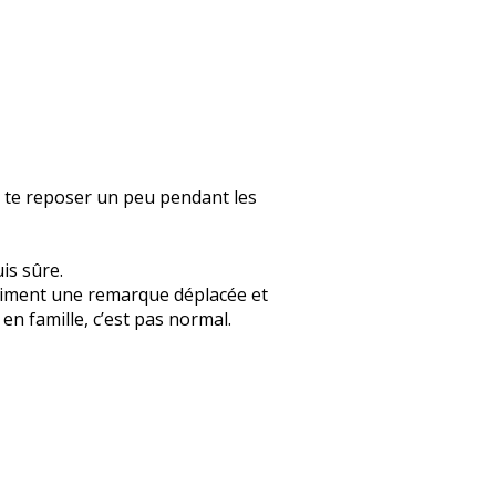
s te reposer un peu pendant les
uis sûre.
 vraiment une remarque déplacée et
n famille, c’est pas normal.