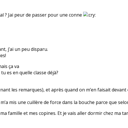
pital ? Jai peur de passer pour une conne
t, j’ai un peu disparu.
es!
mais ça va
 tu es en quelle classe déjà?
ernant les remarques), et après quand on m’en faisait devant 
m’a mis une cuillère de force dans la bouche parce que selo
ma famille et mes copines. Et je vais aller dormir chez ma tant