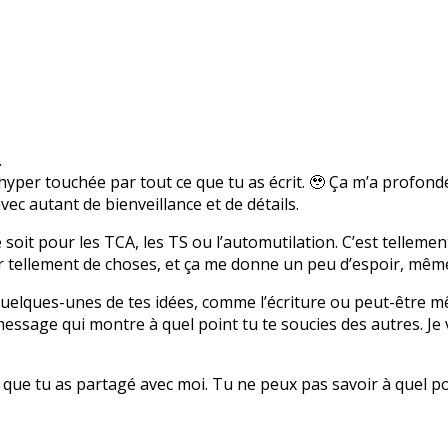
.
 hyper touchée par tout ce que tu as écrit. 🥹 Ça m’a profo
vec autant de bienveillance et de détails.
soit pour les TCA, les TS ou l’automutilation. C’est tellemen
tellement de choses, et ça me donne un peu d’espoir, même s
quelques-unes de tes idées, comme l’écriture ou peut-être mê
essage qui montre à quel point tu te soucies des autres. Je 
e que tu as partagé avec moi. Tu ne peux pas savoir à quel po