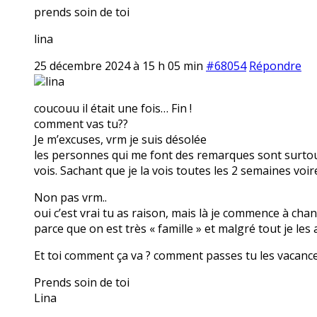
prends soin de toi
lina
25 décembre 2024 à 15 h 05 min
#68054
Répondre
lina
coucouu il était une fois… Fin !
comment vas tu??
Je m’excuses, vrm je suis désolée
les personnes qui me font des remarques sont surtout
vois. Sachant que je la vois toutes les 2 semaines voi
Non pas vrm..
oui c’est vrai tu as raison, mais là je commence à cha
parce que on est très « famille » et malgré tout je les
Et toi comment ça va ? comment passes tu les vacanc
Prends soin de toi
Lina