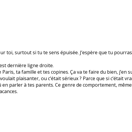
r toi, surtout si tu te sens épuisée. J’espère que tu pourra
est dernière ligne droite.
aris, ta famille et tes copines. Ça va te faire du bien, j’en s
 voulait plaisanter, ou c’était sérieux ? Parce que si c’était
û en parler à tes parents. Ce genre de comportement, même e
vacances.