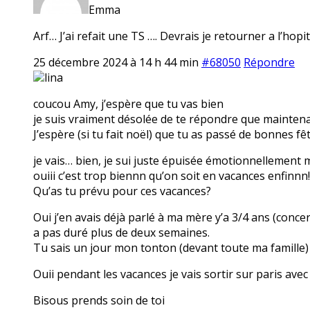
Emma
Arf… J’ai refait une TS …. Devrais je retourner a l’ho
25 décembre 2024 à 14 h 44 min
#68050
Répondre
lina
coucou Amy, j’espère que tu vas bien
je suis vraiment désolée de te répondre que maintenan
J’espère (si tu fait noël) que tu as passé de bonnes fêt
je vais… bien, je sui juste épuisée émotionnellement 
ouiii c’est trop biennn qu’on soit en vacances enfinnn!
Qu’as tu prévu pour ces vacances?
Oui j’en avais déjà parlé à ma mère y’a 3/4 ans (conc
a pas duré plus de deux semaines.
Tu sais un jour mon tonton (devant toute ma famille) 
Ouii pendant les vacances je vais sortir sur paris avec 
Bisous prends soin de toi