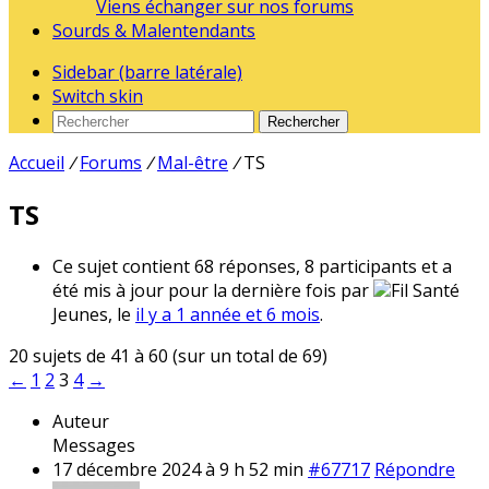
Viens échanger sur nos forums
Sourds & Malentendants
Sidebar (barre latérale)
Switch skin
Rechercher
Accueil
/
Forums
/
Mal-être
/
TS
TS
Ce sujet contient 68 réponses, 8 participants et a
été mis à jour pour la dernière fois par
Fil Santé
Jeunes, le
il y a 1 année et 6 mois
.
20 sujets de 41 à 60 (sur un total de 69)
←
1
2
3
4
→
Auteur
Messages
17 décembre 2024 à 9 h 52 min
#67717
Répondre