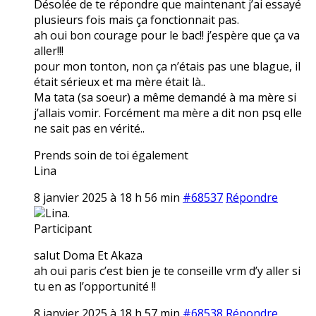
Désolée de te répondre que maintenant j’ai essayé
plusieurs fois mais ça fonctionnait pas.
ah oui bon courage pour le bac!! j’espère que ça va
aller!!!
pour mon tonton, non ça n’étais pas une blague, il
était sérieux et ma mère était là..
Ma tata (sa soeur) a même demandé à ma mère si
j’allais vomir. Forcément ma mère a dit non psq elle
ne sait pas en vérité..
Prends soin de toi également
Lina
8 janvier 2025 à 18 h 56 min
#68537
Répondre
Lina.
Participant
salut Doma Et Akaza
ah oui paris c’est bien je te conseille vrm d’y aller si
tu en as l’opportunité !!
8 janvier 2025 à 18 h 57 min
#68538
Répondre