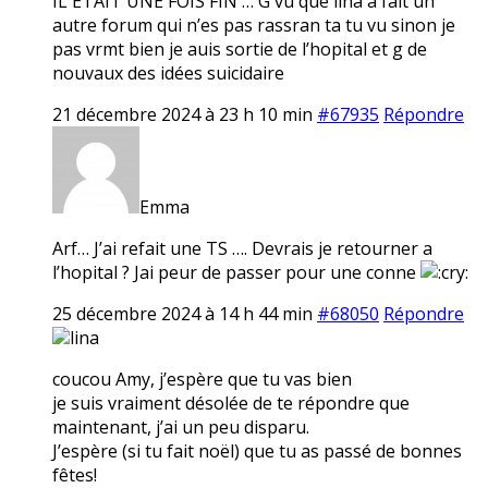
IL ETAIT UNE FOIS FIN … G vu que lina a fait un
autre forum qui n’es pas rassran ta tu vu sinon je
pas vrmt bien je auis sortie de l’hopital et g de
nouvaux des idées suicidaire
21 décembre 2024 à 23 h 10 min
#67935
Répondre
Emma
Arf… J’ai refait une TS …. Devrais je retourner a
l’hopital ? Jai peur de passer pour une conne
25 décembre 2024 à 14 h 44 min
#68050
Répondre
lina
coucou Amy, j’espère que tu vas bien
je suis vraiment désolée de te répondre que
maintenant, j’ai un peu disparu.
J’espère (si tu fait noël) que tu as passé de bonnes
fêtes!