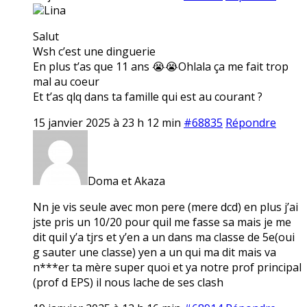
Lina
Salut
Wsh c’est une dinguerie
En plus t’as que 11 ans 😭😭Ohlala ça me fait trop
mal au coeur
Et t’as qlq dans ta famille qui est au courant ?
15 janvier 2025 à 23 h 12 min
#68835
Répondre
Doma et Akaza
Nn je vis seule avec mon pere (mere dcd) en plus j’ai
jste pris un 10/20 pour quil me fasse sa mais je me
dit quil y’a tjrs et y’en a un dans ma classe de 5e(oui
g sauter une classe) yen a un qui ma dit mais va
n***er ta mère super quoi et ya notre prof principal
(prof d EPS) il nous lache de ses clash