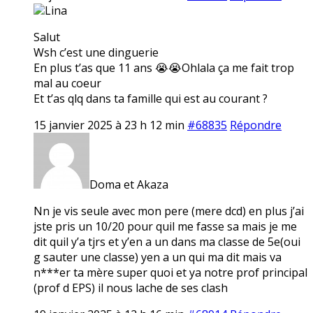
Lina
Salut
Wsh c’est une dinguerie
En plus t’as que 11 ans 😭😭Ohlala ça me fait trop
mal au coeur
Et t’as qlq dans ta famille qui est au courant ?
15 janvier 2025 à 23 h 12 min
#68835
Répondre
Doma et Akaza
Nn je vis seule avec mon pere (mere dcd) en plus j’ai
jste pris un 10/20 pour quil me fasse sa mais je me
dit quil y’a tjrs et y’en a un dans ma classe de 5e(oui
g sauter une classe) yen a un qui ma dit mais va
n***er ta mère super quoi et ya notre prof principal
(prof d EPS) il nous lache de ses clash