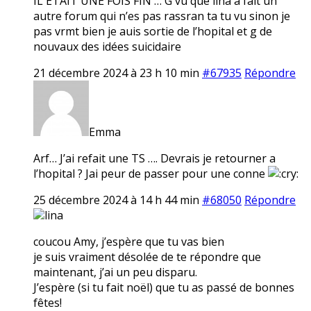
IL ETAIT UNE FOIS FIN … G vu que lina a fait un
autre forum qui n’es pas rassran ta tu vu sinon je
pas vrmt bien je auis sortie de l’hopital et g de
nouvaux des idées suicidaire
21 décembre 2024 à 23 h 10 min
#67935
Répondre
Emma
Arf… J’ai refait une TS …. Devrais je retourner a
l’hopital ? Jai peur de passer pour une conne
25 décembre 2024 à 14 h 44 min
#68050
Répondre
lina
coucou Amy, j’espère que tu vas bien
je suis vraiment désolée de te répondre que
maintenant, j’ai un peu disparu.
J’espère (si tu fait noël) que tu as passé de bonnes
fêtes!