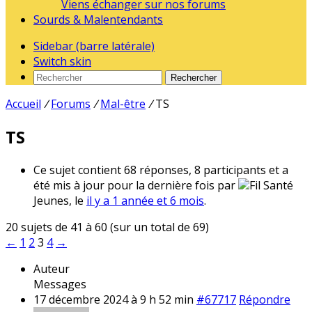
Viens échanger sur nos forums
Sourds & Malentendants
Sidebar (barre latérale)
Switch skin
Rechercher
Accueil
/
Forums
/
Mal-être
/
TS
TS
Ce sujet contient 68 réponses, 8 participants et a
été mis à jour pour la dernière fois par
Fil Santé
Jeunes, le
il y a 1 année et 6 mois
.
20 sujets de 41 à 60 (sur un total de 69)
←
1
2
3
4
→
Auteur
Messages
17 décembre 2024 à 9 h 52 min
#67717
Répondre