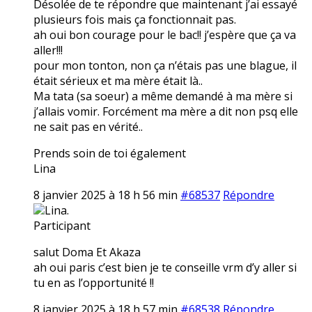
Désolée de te répondre que maintenant j’ai essayé
plusieurs fois mais ça fonctionnait pas.
ah oui bon courage pour le bac!! j’espère que ça va
aller!!!
pour mon tonton, non ça n’étais pas une blague, il
était sérieux et ma mère était là..
Ma tata (sa soeur) a même demandé à ma mère si
j’allais vomir. Forcément ma mère a dit non psq elle
ne sait pas en vérité..
Prends soin de toi également
Lina
8 janvier 2025 à 18 h 56 min
#68537
Répondre
Lina.
Participant
salut Doma Et Akaza
ah oui paris c’est bien je te conseille vrm d’y aller si
tu en as l’opportunité !!
8 janvier 2025 à 18 h 57 min
#68538
Répondre