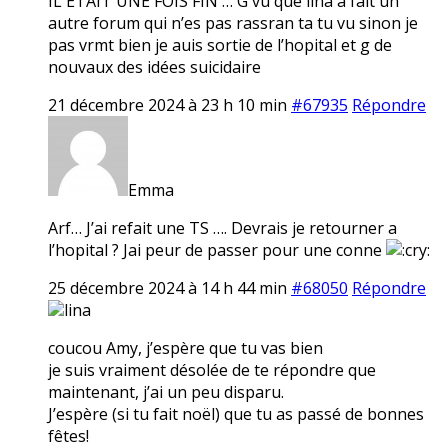
IL ETAIT UNE FOIS FIN … G vu que lina a fait un
autre forum qui n’es pas rassran ta tu vu sinon je
pas vrmt bien je auis sortie de l’hopital et g de
nouvaux des idées suicidaire
21 décembre 2024 à 23 h 10 min
#67935
Répondre
Emma
Arf… J’ai refait une TS …. Devrais je retourner a
l’hopital ? Jai peur de passer pour une conne
25 décembre 2024 à 14 h 44 min
#68050
Répondre
lina
coucou Amy, j’espère que tu vas bien
je suis vraiment désolée de te répondre que
maintenant, j’ai un peu disparu.
J’espère (si tu fait noël) que tu as passé de bonnes
fêtes!