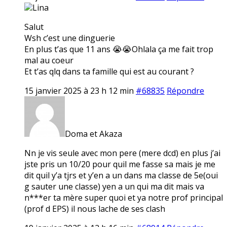
Lina
Salut
Wsh c’est une dinguerie
En plus t’as que 11 ans 😭😭Ohlala ça me fait trop
mal au coeur
Et t’as qlq dans ta famille qui est au courant ?
15 janvier 2025 à 23 h 12 min
#68835
Répondre
Doma et Akaza
Nn je vis seule avec mon pere (mere dcd) en plus j’ai
jste pris un 10/20 pour quil me fasse sa mais je me
dit quil y’a tjrs et y’en a un dans ma classe de 5e(oui
g sauter une classe) yen a un qui ma dit mais va
n***er ta mère super quoi et ya notre prof principal
(prof d EPS) il nous lache de ses clash