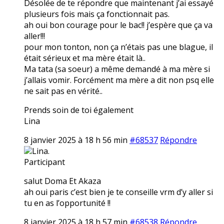
Désolée de te répondre que maintenant j’ai essayé
plusieurs fois mais ça fonctionnait pas.
ah oui bon courage pour le bac!! j’espère que ça va
aller!!!
pour mon tonton, non ça n’étais pas une blague, il
était sérieux et ma mère était là..
Ma tata (sa soeur) a même demandé à ma mère si
j’allais vomir. Forcément ma mère a dit non psq elle
ne sait pas en vérité..
Prends soin de toi également
Lina
8 janvier 2025 à 18 h 56 min
#68537
Répondre
Lina.
Participant
salut Doma Et Akaza
ah oui paris c’est bien je te conseille vrm d’y aller si
tu en as l’opportunité !!
8 janvier 2025 à 18 h 57 min
#68538
Répondre