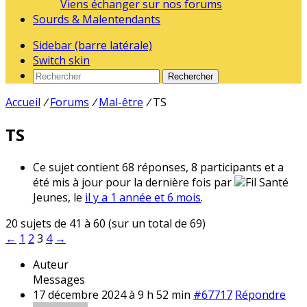
Viens échanger sur nos forums
Sourds & Malentendants
Sidebar (barre latérale)
Switch skin
Rechercher
Accueil
/
Forums
/
Mal-être
/
TS
TS
Ce sujet contient 68 réponses, 8 participants et a
été mis à jour pour la dernière fois par
Fil Santé
Jeunes, le
il y a 1 année et 6 mois
.
20 sujets de 41 à 60 (sur un total de 69)
←
1
2
3
4
→
Auteur
Messages
17 décembre 2024 à 9 h 52 min
#67717
Répondre