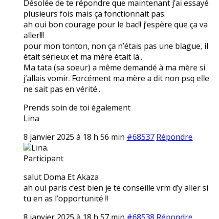
Désolée de te répondre que maintenant j’ai essayé
plusieurs fois mais ça fonctionnait pas.
ah oui bon courage pour le bac!! j’espère que ça va
aller!!!
pour mon tonton, non ça n’étais pas une blague, il
était sérieux et ma mère était là..
Ma tata (sa soeur) a même demandé à ma mère si
j’allais vomir. Forcément ma mère a dit non psq elle
ne sait pas en vérité..
Prends soin de toi également
Lina
8 janvier 2025 à 18 h 56 min
#68537
Répondre
Lina.
Participant
salut Doma Et Akaza
ah oui paris c’est bien je te conseille vrm d’y aller si
tu en as l’opportunité !!
8 janvier 2025 à 18 h 57 min
#68538
Répondre