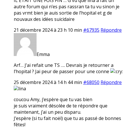
IL ETAIT UNE FOIS FIN … G vu que lina a fait un
autre forum qui n’es pas rassran ta tu vu sinon je
pas vrmt bien je auis sortie de l’hopital et g de
nouvaux des idées suicidaire
21 décembre 2024 à 23 h 10 min
#67935
Répondre
Emma
Arf… J’ai refait une TS …. Devrais je retourner a
l’hopital ? Jai peur de passer pour une conne
25 décembre 2024 à 14 h 44 min
#68050
Répondre
lina
coucou Amy, j’espère que tu vas bien
je suis vraiment désolée de te répondre que
maintenant, j’ai un peu disparu.
J’espère (si tu fait noël) que tu as passé de bonnes
fêtes!