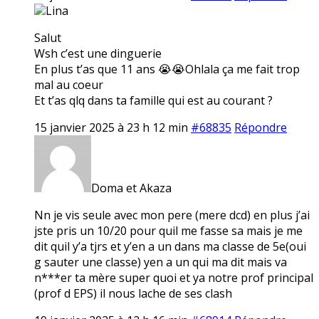
Lina
Salut
Wsh c’est une dinguerie
En plus t’as que 11 ans 😭😭Ohlala ça me fait trop
mal au coeur
Et t’as qlq dans ta famille qui est au courant ?
15 janvier 2025 à 23 h 12 min
#68835
Répondre
Doma et Akaza
Nn je vis seule avec mon pere (mere dcd) en plus j’ai
jste pris un 10/20 pour quil me fasse sa mais je me
dit quil y’a tjrs et y’en a un dans ma classe de 5e(oui
g sauter une classe) yen a un qui ma dit mais va
n***er ta mère super quoi et ya notre prof principal
(prof d EPS) il nous lache de ses clash