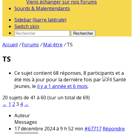
Viens échanger sur nos forums
Sourds & Malentendants
Sidebar (barre latérale)
Switch skin
Rechercher
Accueil
/
Forums
/
Mal-être
/
TS
TS
Ce sujet contient 68 réponses, 8 participants et a
été mis à jour pour la dernière fois par
Fil Santé
Jeunes, le
il y a 1 année et 6 mois
.
20 sujets de 41 à 60 (sur un total de 69)
←
1
2
3
4
→
Auteur
Messages
17 décembre 2024 à 9 h 52 min
#67717
Répondre