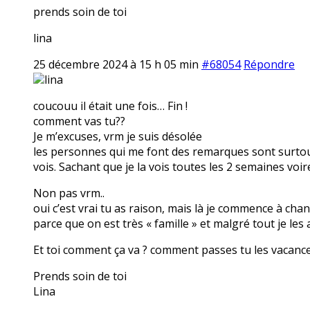
prends soin de toi
lina
25 décembre 2024 à 15 h 05 min
#68054
Répondre
lina
coucouu il était une fois… Fin !
comment vas tu??
Je m’excuses, vrm je suis désolée
les personnes qui me font des remarques sont surtout
vois. Sachant que je la vois toutes les 2 semaines voi
Non pas vrm..
oui c’est vrai tu as raison, mais là je commence à cha
parce que on est très « famille » et malgré tout je les
Et toi comment ça va ? comment passes tu les vacanc
Prends soin de toi
Lina