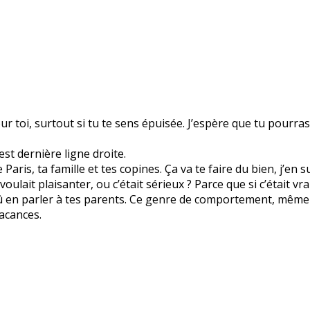
r toi, surtout si tu te sens épuisée. J’espère que tu pourra
est dernière ligne droite.
aris, ta famille et tes copines. Ça va te faire du bien, j’en s
 voulait plaisanter, ou c’était sérieux ? Parce que si c’était
û en parler à tes parents. Ce genre de comportement, même e
vacances.