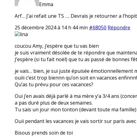
Emma
Arf… J’ai refait une TS …. Devrais je retourner a l’ho
25 décembre 2024 à 14 h 44 min
#68050
Répondre
lina
coucou Amy, j’espère que tu vas bien
je suis vraiment désolée de te répondre que maintenan
J’espère (si tu fait noël) que tu as passé de bonnes fêt
je vais… bien, je sui juste épuisée émotionnellement 
ouiii c’est trop biennn qu’on soit en vacances enfinnn!
Qu’as tu prévu pour ces vacances?
Oui j’en avais déjà parlé à ma mère y’a 3/4 ans (conc
a pas duré plus de deux semaines.
Tu sais un jour mon tonton (devant toute ma famille) 
Ouii pendant les vacances je vais sortir sur paris avec 
Bisous prends soin de toi