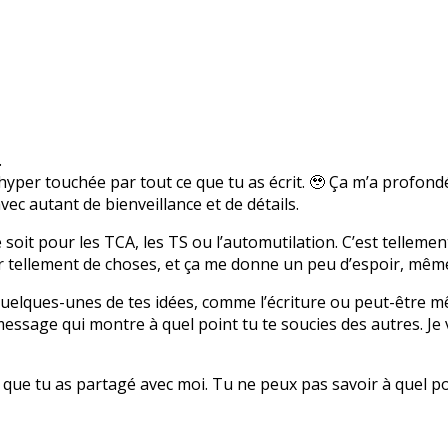
.
 hyper touchée par tout ce que tu as écrit. 🥹 Ça m’a profo
vec autant de bienveillance et de détails.
soit pour les TCA, les TS ou l’automutilation. C’est tellemen
tellement de choses, et ça me donne un peu d’espoir, même s
quelques-unes de tes idées, comme l’écriture ou peut-être mê
essage qui montre à quel point tu te soucies des autres. Je 
e que tu as partagé avec moi. Tu ne peux pas savoir à quel po