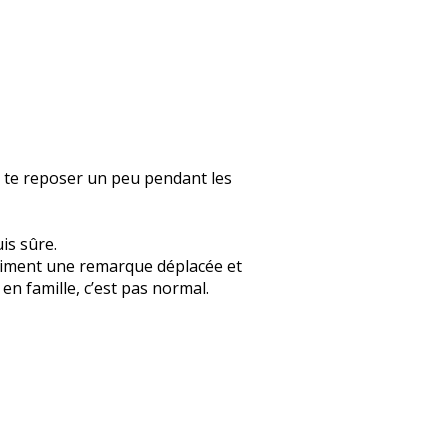
s te reposer un peu pendant les
uis sûre.
 vraiment une remarque déplacée et
n famille, c’est pas normal.