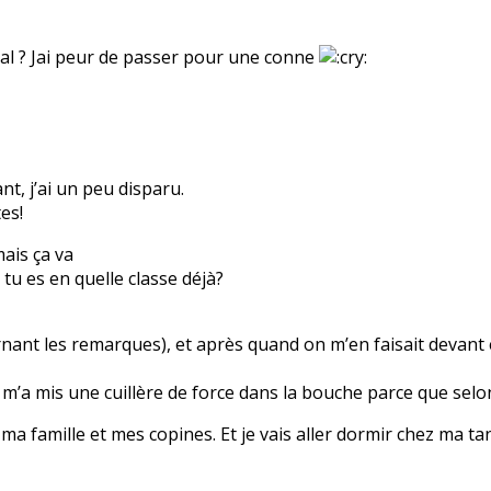
pital ? Jai peur de passer pour une conne
t, j’ai un peu disparu.
es!
mais ça va
 tu es en quelle classe déjà?
ernant les remarques), et après quand on m’en faisait devant 
m’a mis une cuillère de force dans la bouche parce que selo
ma famille et mes copines. Et je vais aller dormir chez ma tant