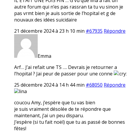
IL ETAIT UNE FOIS FIN … G vu que lina a fait un
autre forum qui n’es pas rassran ta tu vu sinon je
pas vrmt bien je auis sortie de l’hopital et g de
nouvaux des idées suicidaire
21 décembre 2024 à 23 h 10 min
#67935
Répondre
Emma
Arf… J’ai refait une TS …. Devrais je retourner a
l’hopital ? Jai peur de passer pour une conne
25 décembre 2024 à 14 h 44 min
#68050
Répondre
lina
coucou Amy, j’espère que tu vas bien
je suis vraiment désolée de te répondre que
maintenant, j’ai un peu disparu.
J’espère (si tu fait noël) que tu as passé de bonnes
fêtes!