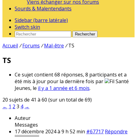
Viens échanger sur nos forums
Sourds & Malentendants
Sidebar (barre latérale)
Switch skin
Rechercher
Accueil
/
Forums
/
Mal-être
/
TS
TS
Ce sujet contient 68 réponses, 8 participants et a
été mis à jour pour la dernière fois par
Fil Santé
Jeunes, le
il y a 1 année et 6 mois
.
20 sujets de 41 à 60 (sur un total de 69)
←
1
2
3
4
→
Auteur
Messages
17 décembre 2024 à 9 h 52 min
#67717
Répondre