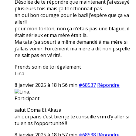
Désolée de te répondre que maintenant j’ai essayé
plusieurs fois mais ça fonctionnait pas.
ah oui bon courage pour le bac!! j’espère que ça va
aller!!!
pour mon tonton, non ça n’étais pas une blague, il
était sérieux et ma mère était là..
Ma tata (sa soeur) a même demandé à ma mère si
j’allais vomir. Forcément ma mère a dit non psq elle
ne sait pas en vérité..
Prends soin de toi également
Lina
8 janvier 2025 à 18 h 56 min
#68537
Répondre
Lina.
Participant
salut Doma Et Akaza
ah oui paris c’est bien je te conseille vrm d’y aller si
tu en as l’opportunité !!
8 janvier 2025 à 18 h 57 min
#68538
Répondre