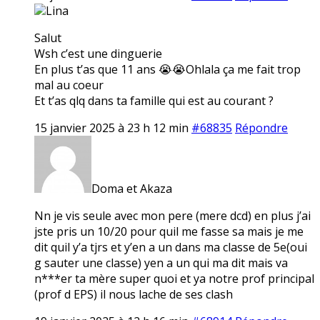
Lina
Salut
Wsh c’est une dinguerie
En plus t’as que 11 ans 😭😭Ohlala ça me fait trop
mal au coeur
Et t’as qlq dans ta famille qui est au courant ?
15 janvier 2025 à 23 h 12 min
#68835
Répondre
Doma et Akaza
Nn je vis seule avec mon pere (mere dcd) en plus j’ai
jste pris un 10/20 pour quil me fasse sa mais je me
dit quil y’a tjrs et y’en a un dans ma classe de 5e(oui
g sauter une classe) yen a un qui ma dit mais va
n***er ta mère super quoi et ya notre prof principal
(prof d EPS) il nous lache de ses clash