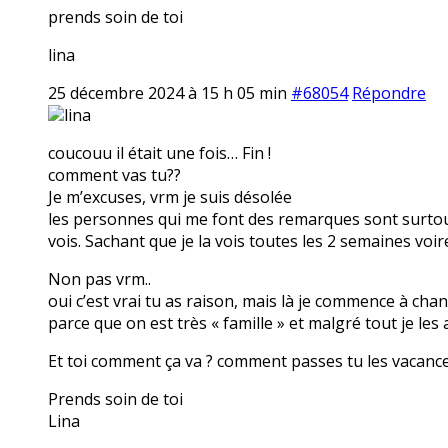
prends soin de toi
lina
25 décembre 2024 à 15 h 05 min
#68054
Répondre
lina
coucouu il était une fois… Fin !
comment vas tu??
Je m’excuses, vrm je suis désolée
les personnes qui me font des remarques sont surtout
vois. Sachant que je la vois toutes les 2 semaines voi
Non pas vrm..
oui c’est vrai tu as raison, mais là je commence à cha
parce que on est très « famille » et malgré tout je les
Et toi comment ça va ? comment passes tu les vacanc
Prends soin de toi
Lina