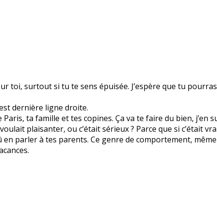
r toi, surtout si tu te sens épuisée. J’espère que tu pourra
est dernière ligne droite.
aris, ta famille et tes copines. Ça va te faire du bien, j’en s
 voulait plaisanter, ou c’était sérieux ? Parce que si c’était
û en parler à tes parents. Ce genre de comportement, même e
vacances.