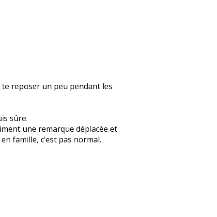
s te reposer un peu pendant les
uis sûre.
 vraiment une remarque déplacée et
n famille, c’est pas normal.