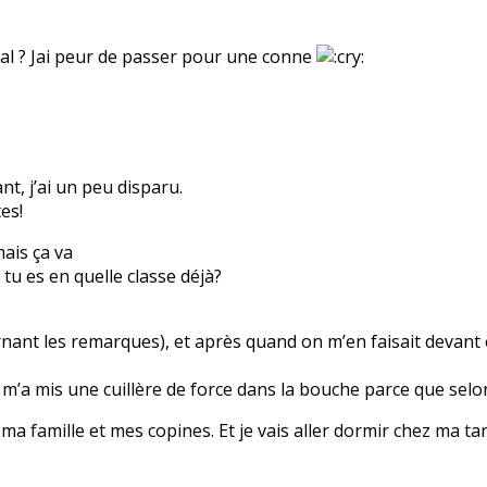
pital ? Jai peur de passer pour une conne
t, j’ai un peu disparu.
es!
mais ça va
 tu es en quelle classe déjà?
ernant les remarques), et après quand on m’en faisait devant 
m’a mis une cuillère de force dans la bouche parce que selo
ma famille et mes copines. Et je vais aller dormir chez ma tant