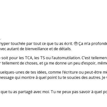
.
 hyper touchée par tout ce que tu as écrit. 🥹 Ça m’a profo
vec autant de bienveillance et de détails.
soit pour les TCA, les TS ou l’automutilation. C’est tellemen
tellement de choses, et ça me donne un peu d’espoir, même s
quelques-unes de tes idées, comme l’écriture ou peut-être mê
essage qui montre à quel point tu te soucies des autres. Je 
e que tu as partagé avec moi. Tu ne peux pas savoir à quel po