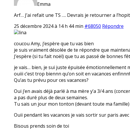
Emma
Arf… J’ai refait une TS …. Devrais je retourner a l’ho
25 décembre 2024 à 14 h 44 min
#68050
Répondre
lina
coucou Amy, j’espère que tu vas bien
je suis vraiment désolée de te répondre que maintenan
J’espère (si tu fait noël) que tu as passé de bonnes fêt
je vais… bien, je sui juste épuisée émotionnellement 
ouiii c’est trop biennn qu’on soit en vacances enfinnn!
Qu’as tu prévu pour ces vacances?
Oui j’en avais déjà parlé à ma mère y’a 3/4 ans (conc
a pas duré plus de deux semaines.
Tu sais un jour mon tonton (devant toute ma famille) 
Ouii pendant les vacances je vais sortir sur paris avec 
Bisous prends soin de toi