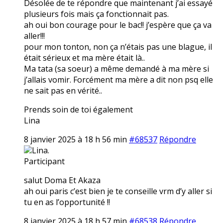
Désolée de te répondre que maintenant j’ai essayé
plusieurs fois mais ça fonctionnait pas.
ah oui bon courage pour le bac!! j’espère que ça va
aller!!!
pour mon tonton, non ça n’étais pas une blague, il
était sérieux et ma mère était là..
Ma tata (sa soeur) a même demandé à ma mère si
j’allais vomir. Forcément ma mère a dit non psq elle
ne sait pas en vérité..
Prends soin de toi également
Lina
8 janvier 2025 à 18 h 56 min
#68537
Répondre
Lina.
Participant
salut Doma Et Akaza
ah oui paris c’est bien je te conseille vrm d’y aller si
tu en as l’opportunité !!
8 janvier 2025 à 18 h 57 min
#68538
Répondre