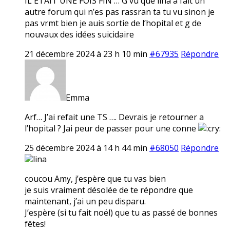
IL ETAIT UNE FOIS FIN … G vu que lina a fait un
autre forum qui n’es pas rassran ta tu vu sinon je
pas vrmt bien je auis sortie de l’hopital et g de
nouvaux des idées suicidaire
21 décembre 2024 à 23 h 10 min
#67935
Répondre
Emma
Arf… J’ai refait une TS …. Devrais je retourner a
l’hopital ? Jai peur de passer pour une conne
25 décembre 2024 à 14 h 44 min
#68050
Répondre
lina
coucou Amy, j’espère que tu vas bien
je suis vraiment désolée de te répondre que
maintenant, j’ai un peu disparu.
J’espère (si tu fait noël) que tu as passé de bonnes
fêtes!