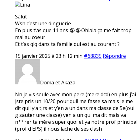
Lina
Salut
Wsh c’est une dinguerie
En plus t’as que 11 ans 😭😭Ohlala ça me fait trop
mal au coeur
Et t’as qlq dans ta famille qui est au courant ?
15 janvier 2025 à 23 h 12 min
#68835
Répondre
Doma et Akaza
Nn je vis seule avec mon pere (mere dcd) en plus j’ai
jste pris un 10/20 pour quil me fasse sa mais je me
dit quil y’a tjrs et y’en a un dans ma classe de 5e(oui
g sauter une classe) yen a un qui ma dit mais va
n***er ta mère super quoi et ya notre prof principal
(prof d EPS) il nous lache de ses clash