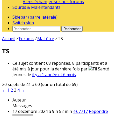
Viens échanger sur nos forums
Sourds & Malentendants
Sidebar (barre latérale)
Switch skin
Rechercher
Accueil
/
Forums
/
Mal-être
/
TS
TS
Ce sujet contient 68 réponses, 8 participants et a
été mis à jour pour la dernière fois par
Fil Santé
Jeunes, le
il y a 1 année et 6 mois
.
20 sujets de 41 à 60 (sur un total de 69)
←
1
2
3
4
→
Auteur
Messages
17 décembre 2024 à 9 h 52 min
#67717
Répondre