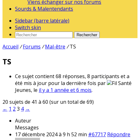
Viens échanger sur nos forums
Sourds & Malentendants
Sidebar (barre latérale)
Switch skin
Rechercher
Accueil
/
Forums
/
Mal-être
/
TS
TS
Ce sujet contient 68 réponses, 8 participants et a
été mis à jour pour la dernière fois par
Fil Santé
Jeunes, le
il y a 1 année et 6 mois
.
20 sujets de 41 à 60 (sur un total de 69)
←
1
2
3
4
→
Auteur
Messages
17 décembre 2024 à 9 h 52 min
#67717
Répondre