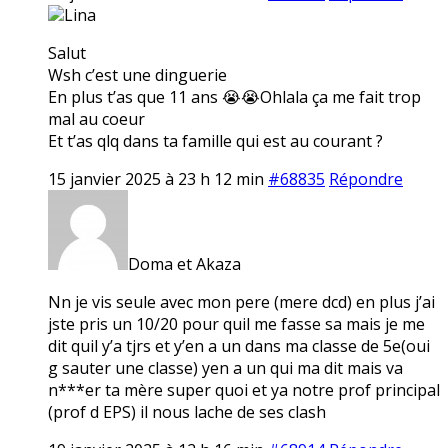
Lina
Salut
Wsh c’est une dinguerie
En plus t’as que 11 ans 😭😭Ohlala ça me fait trop
mal au coeur
Et t’as qlq dans ta famille qui est au courant ?
15 janvier 2025 à 23 h 12 min
#68835
Répondre
Doma et Akaza
Nn je vis seule avec mon pere (mere dcd) en plus j’ai
jste pris un 10/20 pour quil me fasse sa mais je me
dit quil y’a tjrs et y’en a un dans ma classe de 5e(oui
g sauter une classe) yen a un qui ma dit mais va
n***er ta mère super quoi et ya notre prof principal
(prof d EPS) il nous lache de ses clash