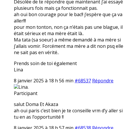
Désolée de te répondre que maintenant j’ai essayé
plusieurs fois mais ça fonctionnait pas.
ah oui bon courage pour le bac!! j’espère que ça va
aller!!!
pour mon tonton, non ça n’étais pas une blague, il
était sérieux et ma mère était là..
Ma tata (sa soeur) a même demandé à ma mère si
j’allais vomir. Forcément ma mère a dit non psq elle
ne sait pas en vérité..
Prends soin de toi également
Lina
8 janvier 2025 à 18 h 56 min
#68537
Répondre
Lina.
Participant
salut Doma Et Akaza
ah oui paris c’est bien je te conseille vrm d’y aller si
tu en as l’opportunité !!
8 janvier 2025 à 18 h 57 min
#68538
Répondre