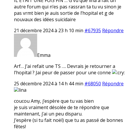
IL ETAIT UNE FOIS FIN … G vu que lina a fait un
autre forum qui n’es pas rassran ta tu vu sinon je
pas vrmt bien je auis sortie de l’hopital et g de
nouvaux des idées suicidaire
21 décembre 2024 à 23 h 10 min
#67935
Répondre
Emma
Arf… J’ai refait une TS …. Devrais je retourner a
l’hopital ? Jai peur de passer pour une conne
25 décembre 2024 à 14 h 44 min
#68050
Répondre
lina
coucou Amy, j’espère que tu vas bien
je suis vraiment désolée de te répondre que
maintenant, j’ai un peu disparu.
J’espère (si tu fait noël) que tu as passé de bonnes
fêtes!