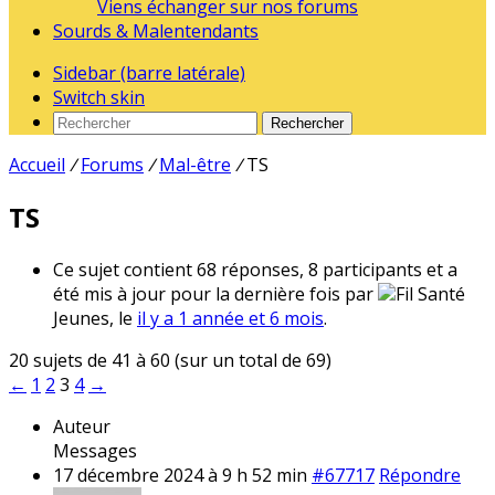
Viens échanger sur nos forums
Sourds & Malentendants
Sidebar (barre latérale)
Switch skin
Rechercher
Accueil
/
Forums
/
Mal-être
/
TS
TS
Ce sujet contient 68 réponses, 8 participants et a
été mis à jour pour la dernière fois par
Fil Santé
Jeunes, le
il y a 1 année et 6 mois
.
20 sujets de 41 à 60 (sur un total de 69)
←
1
2
3
4
→
Auteur
Messages
17 décembre 2024 à 9 h 52 min
#67717
Répondre