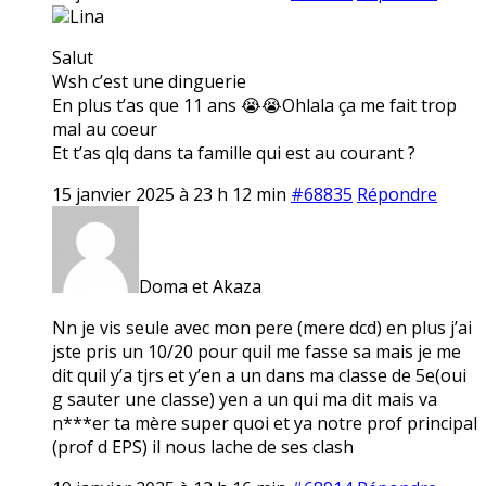
Lina
Salut
Wsh c’est une dinguerie
En plus t’as que 11 ans 😭😭Ohlala ça me fait trop
mal au coeur
Et t’as qlq dans ta famille qui est au courant ?
15 janvier 2025 à 23 h 12 min
#68835
Répondre
Doma et Akaza
Nn je vis seule avec mon pere (mere dcd) en plus j’ai
jste pris un 10/20 pour quil me fasse sa mais je me
dit quil y’a tjrs et y’en a un dans ma classe de 5e(oui
g sauter une classe) yen a un qui ma dit mais va
n***er ta mère super quoi et ya notre prof principal
(prof d EPS) il nous lache de ses clash