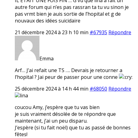
IL ETAIT UNE FOIS FIN … G vu que lina a fait un
autre forum qui n’es pas rassran ta tu vu sinon je
pas vrmt bien je auis sortie de l’hopital et g de
nouvaux des idées suicidaire
21 décembre 2024 à 23 h 10 min
#67935
Répondre
Emma
Arf… J’ai refait une TS …. Devrais je retourner a
l’hopital ? Jai peur de passer pour une conne
25 décembre 2024 à 14 h 44 min
#68050
Répondre
lina
coucou Amy, j’espère que tu vas bien
je suis vraiment désolée de te répondre que
maintenant, j’ai un peu disparu.
J’espère (si tu fait noël) que tu as passé de bonnes
fêtes!