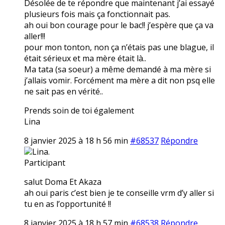
Désolée de te répondre que maintenant j’ai essayé
plusieurs fois mais ça fonctionnait pas.
ah oui bon courage pour le bac!! j’espère que ça va
aller!!!
pour mon tonton, non ça n’étais pas une blague, il
était sérieux et ma mère était là..
Ma tata (sa soeur) a même demandé à ma mère si
j’allais vomir. Forcément ma mère a dit non psq elle
ne sait pas en vérité..
Prends soin de toi également
Lina
8 janvier 2025 à 18 h 56 min
#68537
Répondre
Lina.
Participant
salut Doma Et Akaza
ah oui paris c’est bien je te conseille vrm d’y aller si
tu en as l’opportunité !!
8 janvier 2025 à 18 h 57 min
#68538
Répondre