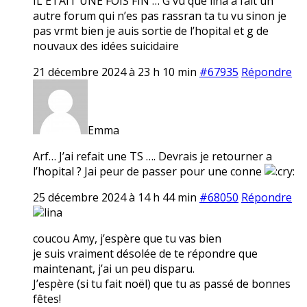
IL ETAIT UNE FOIS FIN … G vu que lina a fait un
autre forum qui n’es pas rassran ta tu vu sinon je
pas vrmt bien je auis sortie de l’hopital et g de
nouvaux des idées suicidaire
21 décembre 2024 à 23 h 10 min
#67935
Répondre
Emma
Arf… J’ai refait une TS …. Devrais je retourner a
l’hopital ? Jai peur de passer pour une conne
25 décembre 2024 à 14 h 44 min
#68050
Répondre
lina
coucou Amy, j’espère que tu vas bien
je suis vraiment désolée de te répondre que
maintenant, j’ai un peu disparu.
J’espère (si tu fait noël) que tu as passé de bonnes
fêtes!