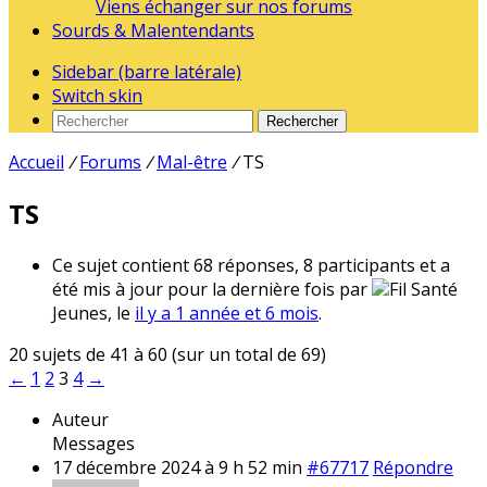
Viens échanger sur nos forums
Sourds & Malentendants
Sidebar (barre latérale)
Switch skin
Rechercher
Accueil
/
Forums
/
Mal-être
/
TS
TS
Ce sujet contient 68 réponses, 8 participants et a
été mis à jour pour la dernière fois par
Fil Santé
Jeunes, le
il y a 1 année et 6 mois
.
20 sujets de 41 à 60 (sur un total de 69)
←
1
2
3
4
→
Auteur
Messages
17 décembre 2024 à 9 h 52 min
#67717
Répondre