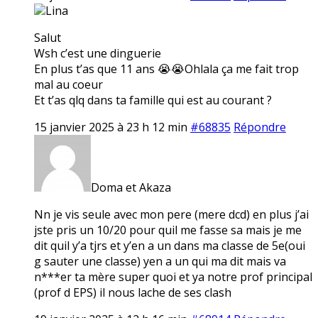
Lina
Salut
Wsh c’est une dinguerie
En plus t’as que 11 ans 😭😭Ohlala ça me fait trop
mal au coeur
Et t’as qlq dans ta famille qui est au courant ?
15 janvier 2025 à 23 h 12 min
#68835
Répondre
Doma et Akaza
Nn je vis seule avec mon pere (mere dcd) en plus j’ai
jste pris un 10/20 pour quil me fasse sa mais je me
dit quil y’a tjrs et y’en a un dans ma classe de 5e(oui
g sauter une classe) yen a un qui ma dit mais va
n***er ta mère super quoi et ya notre prof principal
(prof d EPS) il nous lache de ses clash