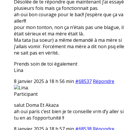
Désolée de te répondre que maintenant j’ai essayé
plusieurs fois mais ça fonctionnait pas.
ah oui bon courage pour le bac!! j’espère que ça va
aller!!!
pour mon tonton, non ça n’étais pas une blague, il
était sérieux et ma mère était là..
Ma tata (sa soeur) a même demandé à ma mère si
j’allais vomir. Forcément ma mère a dit non psq elle
ne sait pas en vérité..
Prends soin de toi également
Lina
8 janvier 2025 à 18 h 56 min
#68537
Répondre
Lina.
Participant
salut Doma Et Akaza
ah oui paris c’est bien je te conseille vrm d’y aller si
tu en as l’opportunité !!
8 janvier 2025 à 18 h 57 min
#68538
Répondre