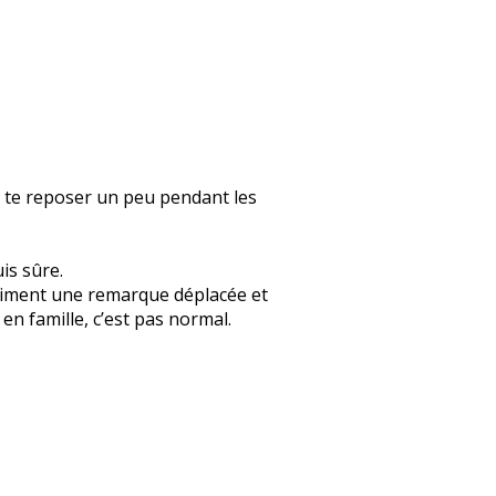
s te reposer un peu pendant les
uis sûre.
 vraiment une remarque déplacée et
n famille, c’est pas normal.