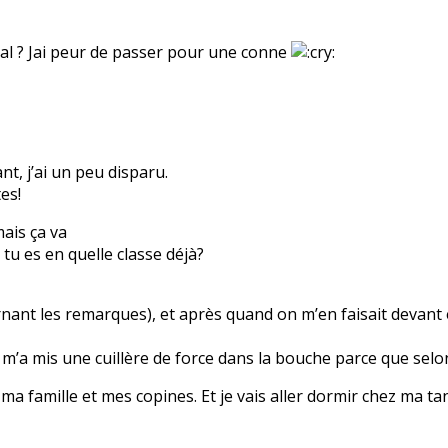
pital ? Jai peur de passer pour une conne
t, j’ai un peu disparu.
es!
mais ça va
 tu es en quelle classe déjà?
ernant les remarques), et après quand on m’en faisait devant 
m’a mis une cuillère de force dans la bouche parce que selo
ma famille et mes copines. Et je vais aller dormir chez ma tant