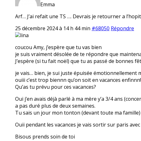
Emma
Arf… J’ai refait une TS …. Devrais je retourner a l’ho
25 décembre 2024 à 14 h 44 min
#68050
Répondre
lina
coucou Amy, j’espère que tu vas bien
je suis vraiment désolée de te répondre que maintenan
J’espère (si tu fait noël) que tu as passé de bonnes fêt
je vais… bien, je sui juste épuisée émotionnellement 
ouiii c’est trop biennn qu’on soit en vacances enfinnn!
Qu’as tu prévu pour ces vacances?
Oui j’en avais déjà parlé à ma mère y’a 3/4 ans (conc
a pas duré plus de deux semaines.
Tu sais un jour mon tonton (devant toute ma famille) 
Ouii pendant les vacances je vais sortir sur paris avec 
Bisous prends soin de toi