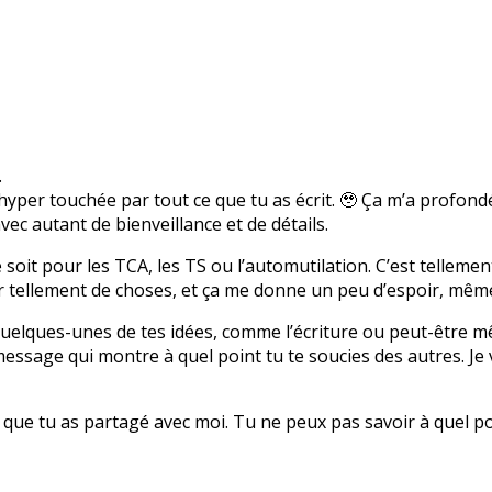
.
 hyper touchée par tout ce que tu as écrit. 🥹 Ça m’a profo
vec autant de bienveillance et de détails.
soit pour les TCA, les TS ou l’automutilation. C’est tellemen
tellement de choses, et ça me donne un peu d’espoir, même s
quelques-unes de tes idées, comme l’écriture ou peut-être mê
essage qui montre à quel point tu te soucies des autres. Je 
e que tu as partagé avec moi. Tu ne peux pas savoir à quel po