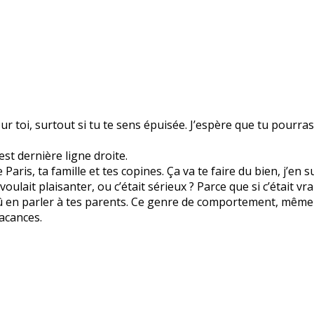
r toi, surtout si tu te sens épuisée. J’espère que tu pourra
est dernière ligne droite.
aris, ta famille et tes copines. Ça va te faire du bien, j’en s
 voulait plaisanter, ou c’était sérieux ? Parce que si c’était
û en parler à tes parents. Ce genre de comportement, même e
vacances.