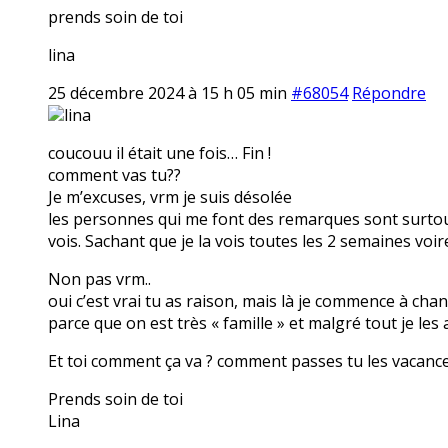
prends soin de toi
lina
25 décembre 2024 à 15 h 05 min
#68054
Répondre
lina
coucouu il était une fois… Fin !
comment vas tu??
Je m’excuses, vrm je suis désolée
les personnes qui me font des remarques sont surtout
vois. Sachant que je la vois toutes les 2 semaines voi
Non pas vrm..
oui c’est vrai tu as raison, mais là je commence à cha
parce que on est très « famille » et malgré tout je les
Et toi comment ça va ? comment passes tu les vacanc
Prends soin de toi
Lina