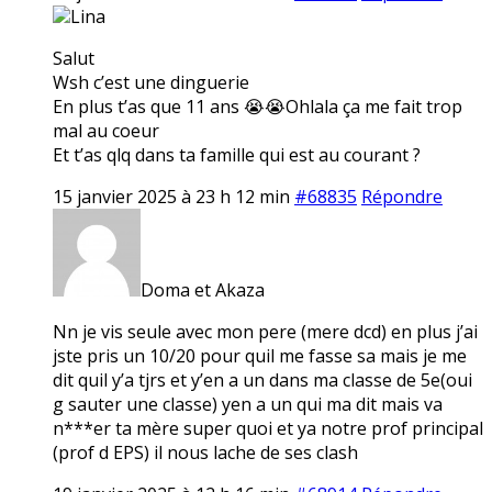
Lina
Salut
Wsh c’est une dinguerie
En plus t’as que 11 ans 😭😭Ohlala ça me fait trop
mal au coeur
Et t’as qlq dans ta famille qui est au courant ?
15 janvier 2025 à 23 h 12 min
#68835
Répondre
Doma et Akaza
Nn je vis seule avec mon pere (mere dcd) en plus j’ai
jste pris un 10/20 pour quil me fasse sa mais je me
dit quil y’a tjrs et y’en a un dans ma classe de 5e(oui
g sauter une classe) yen a un qui ma dit mais va
n***er ta mère super quoi et ya notre prof principal
(prof d EPS) il nous lache de ses clash