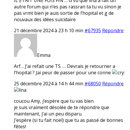
IL ETAIT UNE FOIS FIN … G vu que lina a fait un
autre forum qui n’es pas rassran ta tu vu sinon je
pas vrmt bien je auis sortie de l’hopital et g de
nouvaux des idées suicidaire
21 décembre 2024 à 23 h 10 min
#67935
Répondre
Emma
Arf… J’ai refait une TS …. Devrais je retourner a
l’hopital ? Jai peur de passer pour une conne
25 décembre 2024 à 14 h 44 min
#68050
Répondre
lina
coucou Amy, j’espère que tu vas bien
je suis vraiment désolée de te répondre que
maintenant, j’ai un peu disparu.
J’espère (si tu fait noël) que tu as passé de bonnes
fêtes!