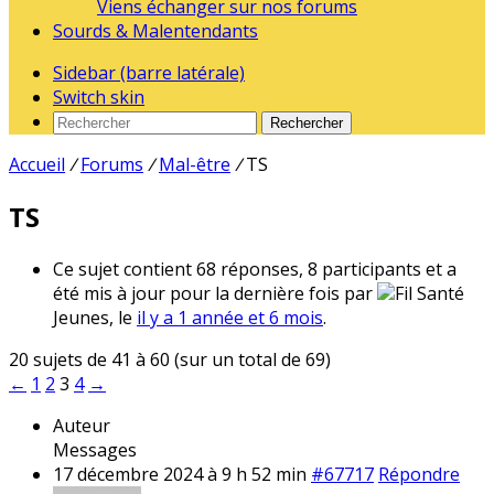
Viens échanger sur nos forums
Sourds & Malentendants
Sidebar (barre latérale)
Switch skin
Rechercher
Accueil
/
Forums
/
Mal-être
/
TS
TS
Ce sujet contient 68 réponses, 8 participants et a
été mis à jour pour la dernière fois par
Fil Santé
Jeunes, le
il y a 1 année et 6 mois
.
20 sujets de 41 à 60 (sur un total de 69)
←
1
2
3
4
→
Auteur
Messages
17 décembre 2024 à 9 h 52 min
#67717
Répondre