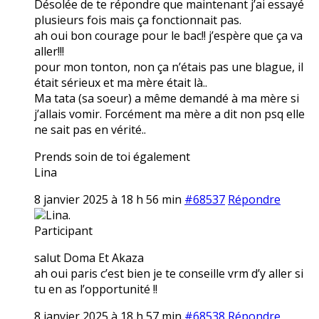
Désolée de te répondre que maintenant j’ai essayé
plusieurs fois mais ça fonctionnait pas.
ah oui bon courage pour le bac!! j’espère que ça va
aller!!!
pour mon tonton, non ça n’étais pas une blague, il
était sérieux et ma mère était là..
Ma tata (sa soeur) a même demandé à ma mère si
j’allais vomir. Forcément ma mère a dit non psq elle
ne sait pas en vérité..
Prends soin de toi également
Lina
8 janvier 2025 à 18 h 56 min
#68537
Répondre
Lina.
Participant
salut Doma Et Akaza
ah oui paris c’est bien je te conseille vrm d’y aller si
tu en as l’opportunité !!
8 janvier 2025 à 18 h 57 min
#68538
Répondre