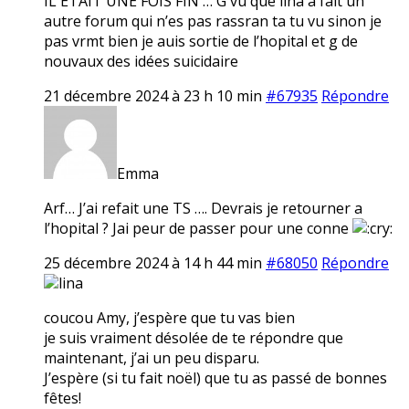
IL ETAIT UNE FOIS FIN … G vu que lina a fait un
autre forum qui n’es pas rassran ta tu vu sinon je
pas vrmt bien je auis sortie de l’hopital et g de
nouvaux des idées suicidaire
21 décembre 2024 à 23 h 10 min
#67935
Répondre
Emma
Arf… J’ai refait une TS …. Devrais je retourner a
l’hopital ? Jai peur de passer pour une conne
25 décembre 2024 à 14 h 44 min
#68050
Répondre
lina
coucou Amy, j’espère que tu vas bien
je suis vraiment désolée de te répondre que
maintenant, j’ai un peu disparu.
J’espère (si tu fait noël) que tu as passé de bonnes
fêtes!