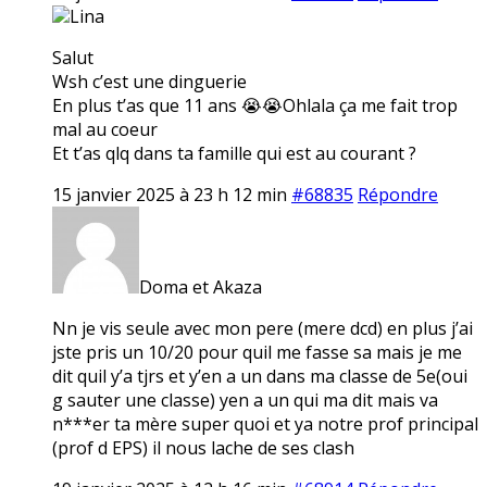
Lina
Salut
Wsh c’est une dinguerie
En plus t’as que 11 ans 😭😭Ohlala ça me fait trop
mal au coeur
Et t’as qlq dans ta famille qui est au courant ?
15 janvier 2025 à 23 h 12 min
#68835
Répondre
Doma et Akaza
Nn je vis seule avec mon pere (mere dcd) en plus j’ai
jste pris un 10/20 pour quil me fasse sa mais je me
dit quil y’a tjrs et y’en a un dans ma classe de 5e(oui
g sauter une classe) yen a un qui ma dit mais va
n***er ta mère super quoi et ya notre prof principal
(prof d EPS) il nous lache de ses clash