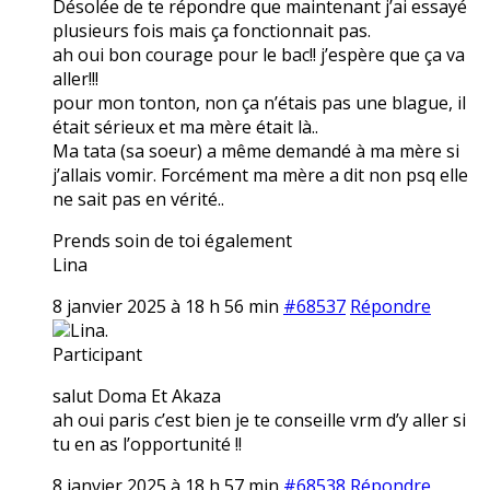
Désolée de te répondre que maintenant j’ai essayé
plusieurs fois mais ça fonctionnait pas.
ah oui bon courage pour le bac!! j’espère que ça va
aller!!!
pour mon tonton, non ça n’étais pas une blague, il
était sérieux et ma mère était là..
Ma tata (sa soeur) a même demandé à ma mère si
j’allais vomir. Forcément ma mère a dit non psq elle
ne sait pas en vérité..
Prends soin de toi également
Lina
8 janvier 2025 à 18 h 56 min
#68537
Répondre
Lina.
Participant
salut Doma Et Akaza
ah oui paris c’est bien je te conseille vrm d’y aller si
tu en as l’opportunité !!
8 janvier 2025 à 18 h 57 min
#68538
Répondre