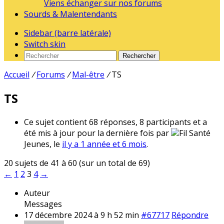
Viens échanger sur nos forums
Sourds & Malentendants
Sidebar (barre latérale)
Switch skin
Rechercher
Accueil
/
Forums
/
Mal-être
/
TS
TS
Ce sujet contient 68 réponses, 8 participants et a
été mis à jour pour la dernière fois par
Fil Santé
Jeunes, le
il y a 1 année et 6 mois
.
20 sujets de 41 à 60 (sur un total de 69)
←
1
2
3
4
→
Auteur
Messages
17 décembre 2024 à 9 h 52 min
#67717
Répondre