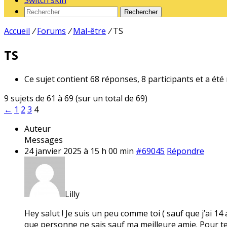
Switch skin
Rechercher
Accueil
/
Forums
/
Mal-être
/
TS
TS
Ce sujet contient 68 réponses, 8 participants et a été
9 sujets de 61 à 69 (sur un total de 69)
←
1
2
3
4
Auteur
Messages
24 janvier 2025 à 15 h 00 min
#69045
Répondre
Lilly
Hey salut ! Je suis un peu comme toi ( sauf que j’ai 14
que personne ne sais sauf ma meilleure amie. Pour te 