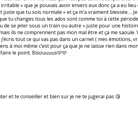
itable » que je pouvais avoir envers eux donc ça a eu lieu et
 juste que tu sois normale » et ça m’a vraiment blessée…. Je
ut que tu changes tous les ados sont comme toi à cette période
u de se jeter sous un train ou autre « juste pour une histoire
ant mais ils ne comprennent pas mon mal être et ça me saoule. 
so j’écris tout ce qui vas pas dans un carnet ( mes émotions, 
mens à moi même c’est pour ça que je ne laisse rien dans mon c
faire le point. Bisouuuus🩷🩷
ter et te conseiller et bien sur je ne te jugerai pas 😘