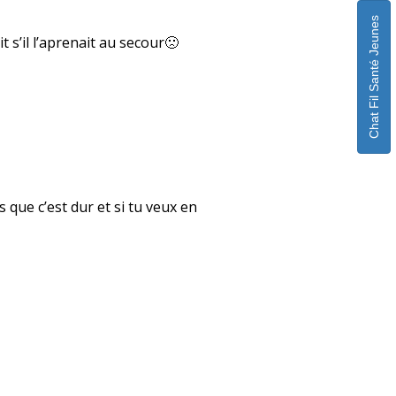
Chat Fil Santé Jeunes
t s’il l’aprenait au secour🙁
s que c’est dur et si tu veux en