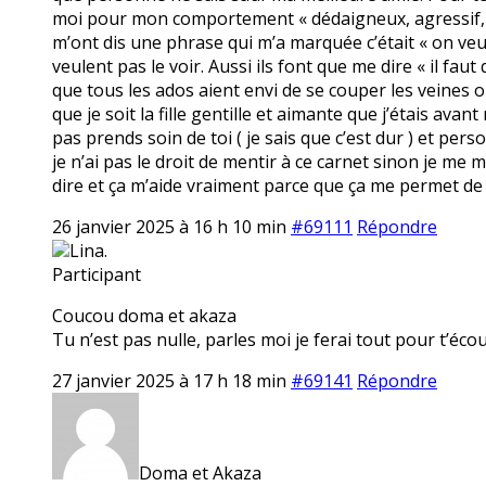
moi pour mon comportement « dédaigneux, agressif, irr
m’ont dis une phrase qui m’a marquée c’était « on veut
veulent pas le voir. Aussi ils font que me dire « il fa
que tous les ados aient envi de se couper les veines o
que je soit la fille gentille et aimante que j’étais av
pas prends soin de toi ( je sais que c’est dur ) et per
je n’ai pas le droit de mentir à ce carnet sinon je me 
dire et ça m’aide vraiment parce que ça me permet de 
26 janvier 2025 à 16 h 10 min
#69111
Répondre
Lina.
Participant
Coucou doma et akaza
Tu n’est pas nulle, parles moi je ferai tout pour t’écou
27 janvier 2025 à 17 h 18 min
#69141
Répondre
Doma et Akaza