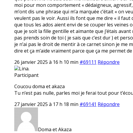
moi pour mon comportement « dédaigneux, agressif, irr
m’ont dis une phrase qui m’a marquée c’était « on veut
veulent pas le voir. Aussi ils font que me dire « il fa
que tous les ados aient envi de se couper les veines o
que je soit la fille gentille et aimante que j’étais av
pas prends soin de toi ( je sais que c’est dur ) et per
je n’ai pas le droit de mentir à ce carnet sinon je me 
dire et ça m’aide vraiment parce que ça me permet de 
26 janvier 2025 à 16 h 10 min
#69111
Répondre
Lina.
Participant
Coucou doma et akaza
Tu n’est pas nulle, parles moi je ferai tout pour t’écou
27 janvier 2025 à 17 h 18 min
#69141
Répondre
Doma et Akaza