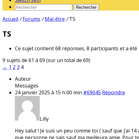
Switch skin
Rechercher
Accueil
/
Forums
/
Mal-être
/
TS
TS
Ce sujet contient 68 réponses, 8 participants et a été
9 sujets de 61 à 69 (sur un total de 69)
←
1
2
3
4
Auteur
Messages
24 janvier 2025 à 15 h 00 min
#69045
Répondre
Lilly
Hey salut ! Je suis un peu comme toi ( sauf que j’ai 14
que personne ne sais sauf ma meilleure amie. Pour te 