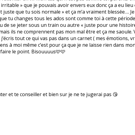
itable » que je pouvais avoir envers eux donc ça a eu lieu et
 juste que tu sois normale » et ça m’a vraiment blessée…. Je
ut que tu changes tous les ados sont comme toi à cette période
u de se jeter sous un train ou autre « juste pour une histoire
ant mais ils ne comprennent pas mon mal être et ça me saoule. 
so j’écris tout ce qui vas pas dans un carnet ( mes émotions, 
mens à moi même c’est pour ça que je ne laisse rien dans mon c
faire le point. Bisouuuus🩷🩷
ter et te conseiller et bien sur je ne te jugerai pas 😘