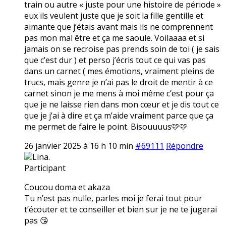
train ou autre « juste pour une histoire de période »
eux ils veulent juste que je soit la fille gentille et
aimante que j’étais avant mais ils ne comprennent
pas mon mal être et ça me saoule. Voilaaaa et si
jamais on se recroise pas prends soin de toi ( je sais
que c’est dur ) et perso j’écris tout ce qui vas pas
dans un carnet ( mes émotions, vraiment pleins de
trucs, mais genre je n’ai pas le droit de mentir à ce
carnet sinon je me mens à moi même c’est pour ça
que je ne laisse rien dans mon cœur et je dis tout ce
que je j’ai à dire et ça m’aide vraiment parce que ça
me permet de faire le point. Bisouuuus🩷🩷
26 janvier 2025 à 16 h 10 min
#69111
Répondre
Lina.
Participant
Coucou doma et akaza
Tu n’est pas nulle, parles moi je ferai tout pour
t’écouter et te conseiller et bien sur je ne te jugerai
pas 😘