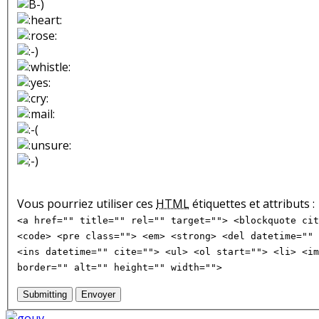
Vous pourriez utiliser ces
HTML
étiquettes et attributs :
<a href="" title="" rel="" target=""> <blockquote cit
<code> <pre class=""> <em> <strong> <del datetime="" 
<ins datetime="" cite=""> <ul> <ol start=""> <li> <im
border="" alt="" height="" width="">
Submitting
Envoyer