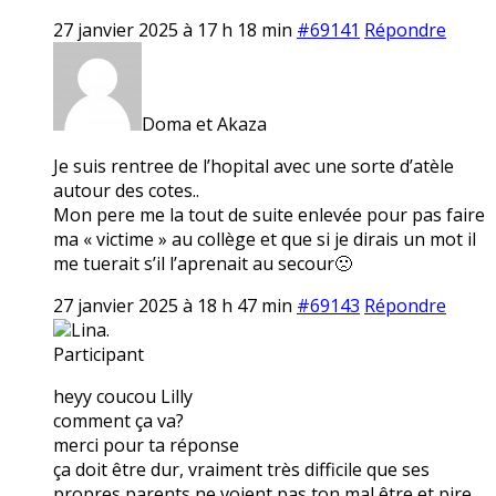
27 janvier 2025 à 17 h 18 min
#69141
Répondre
Doma et Akaza
Je suis rentree de l’hopital avec une sorte d’atèle
autour des cotes..
Mon pere me la tout de suite enlevée pour pas faire
ma « victime » au collège et que si je dirais un mot il
me tuerait s’il l’aprenait au secour🙁
27 janvier 2025 à 18 h 47 min
#69143
Répondre
Lina.
Participant
heyy coucou Lilly
comment ça va?
merci pour ta réponse
ça doit être dur, vraiment très difficile que ses
propres parents ne voient pas ton mal être et pire