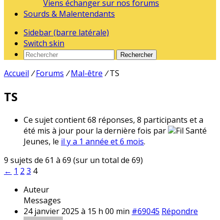
Viens échanger sur nos forums
Sourds & Malentendants
Sidebar (barre latérale)
Switch skin
Rechercher
Accueil
/
Forums
/
Mal-être
/
TS
TS
Ce sujet contient 68 réponses, 8 participants et a
été mis à jour pour la dernière fois par
Fil Santé
Jeunes, le
il y a 1 année et 6 mois
.
9 sujets de 61 à 69 (sur un total de 69)
←
1
2
3
4
Auteur
Messages
24 janvier 2025 à 15 h 00 min
#69045
Répondre