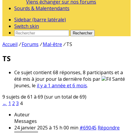
Viens échanger sur nos forums
Sourds & Malentendants
Sidebar (barre latérale)
Switch skin
Rechercher
Accueil
/
Forums
/
Mal-être
/
TS
TS
Ce sujet contient 68 réponses, 8 participants et a
été mis à jour pour la dernière fois par
Fil Santé
Jeunes, le
il y a 1 année et 6 mois
.
9 sujets de 61 à 69 (sur un total de 69)
←
1
2
3
4
Auteur
Messages
24 janvier 2025 à 15 h 00 min
#69045
Répondre