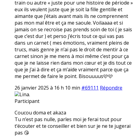
train ou autre « juste pour une histoire de période »
eux ils veulent juste que je soit la fille gentille et
aimante que j’étais avant mais ils ne comprennent
pas mon mal être et ça me saoule. Voilaaaa et si
jamais on se recroise pas prends soin de toi ( je sais
que c’est dur ) et perso j’écris tout ce qui vas pas
dans un carnet ( mes émotions, vraiment pleins de
trucs, mais genre je n’ai pas le droit de mentir à ce
carnet sinon je me mens à moi même c’est pour ça
que je ne laisse rien dans mon cœur et je dis tout ce
que je j’ai à dire et ça m’aide vraiment parce que ça
me permet de faire le point. Bisouuuus🩷🩷
26 janvier 2025 à 16 h 10 min
#69111
Répondre
Lina.
Participant
Coucou doma et akaza
Tu n’est pas nulle, parles moi je ferai tout pour
t’écouter et te conseiller et bien sur je ne te jugerai
pas 😘