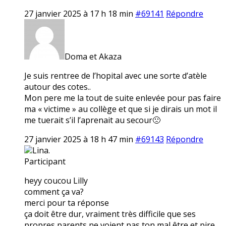
27 janvier 2025 à 17 h 18 min
#69141
Répondre
Doma et Akaza
Je suis rentree de l’hopital avec une sorte d’atèle
autour des cotes..
Mon pere me la tout de suite enlevée pour pas faire
ma « victime » au collège et que si je dirais un mot il
me tuerait s’il l’aprenait au secour🙁
27 janvier 2025 à 18 h 47 min
#69143
Répondre
Lina.
Participant
heyy coucou Lilly
comment ça va?
merci pour ta réponse
ça doit être dur, vraiment très difficile que ses
propres parents ne voient pas ton mal être et pire