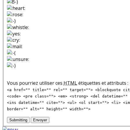
Vous pourriez utiliser ces
HTML
étiquettes et attributs :
<a href="" title="" rel="" target=""> <blockquote cit
<code> <pre class=""> <em> <strong> <del datetime="" 
<ins datetime="" cite=""> <ul> <ol start=""> <li> <im
border="" alt="" height="" width="">
Submitting
Envoyer