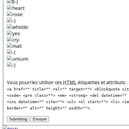
Vous pourriez utiliser ces
HTML
étiquettes et attributs :
<a href="" title="" rel="" target=""> <blockquote cit
<code> <pre class=""> <em> <strong> <del datetime="" 
<ins datetime="" cite=""> <ul> <ol start=""> <li> <im
border="" alt="" height="" width="">
Submitting
Envoyer