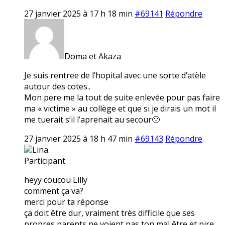
27 janvier 2025 à 17 h 18 min
#69141
Répondre
Doma et Akaza
Je suis rentree de l’hopital avec une sorte d’atèle
autour des cotes..
Mon pere me la tout de suite enlevée pour pas faire
ma « victime » au collège et que si je dirais un mot il
me tuerait s’il l’aprenait au secour🙁
27 janvier 2025 à 18 h 47 min
#69143
Répondre
Lina.
Participant
heyy coucou Lilly
comment ça va?
merci pour ta réponse
ça doit être dur, vraiment très difficile que ses
propres parents ne voient pas ton mal être et pire