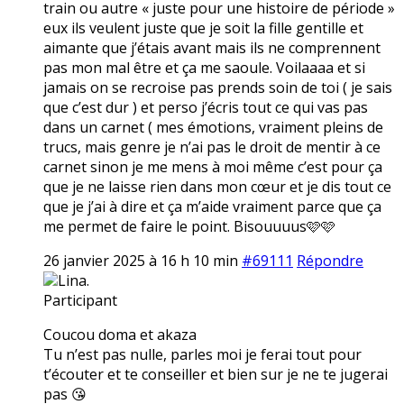
train ou autre « juste pour une histoire de période »
eux ils veulent juste que je soit la fille gentille et
aimante que j’étais avant mais ils ne comprennent
pas mon mal être et ça me saoule. Voilaaaa et si
jamais on se recroise pas prends soin de toi ( je sais
que c’est dur ) et perso j’écris tout ce qui vas pas
dans un carnet ( mes émotions, vraiment pleins de
trucs, mais genre je n’ai pas le droit de mentir à ce
carnet sinon je me mens à moi même c’est pour ça
que je ne laisse rien dans mon cœur et je dis tout ce
que je j’ai à dire et ça m’aide vraiment parce que ça
me permet de faire le point. Bisouuuus🩷🩷
26 janvier 2025 à 16 h 10 min
#69111
Répondre
Lina.
Participant
Coucou doma et akaza
Tu n’est pas nulle, parles moi je ferai tout pour
t’écouter et te conseiller et bien sur je ne te jugerai
pas 😘