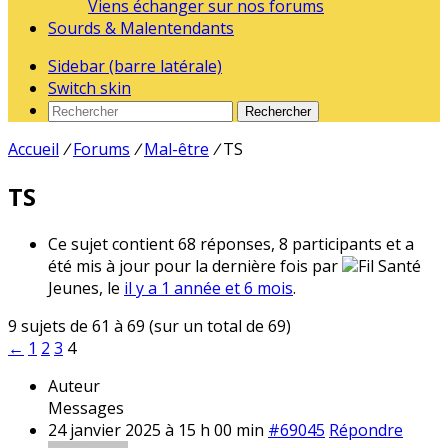
Viens échanger sur nos forums
Sourds & Malentendants
Sidebar (barre latérale)
Switch skin
Rechercher
Accueil
/
Forums
/
Mal-être
/
TS
TS
Ce sujet contient 68 réponses, 8 participants et a
été mis à jour pour la dernière fois par
Fil Santé
Jeunes, le
il y a 1 année et 6 mois
.
9 sujets de 61 à 69 (sur un total de 69)
←
1
2
3
4
Auteur
Messages
24 janvier 2025 à 15 h 00 min
#69045
Répondre