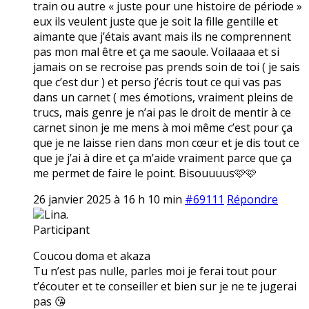
train ou autre « juste pour une histoire de période »
eux ils veulent juste que je soit la fille gentille et
aimante que j’étais avant mais ils ne comprennent
pas mon mal être et ça me saoule. Voilaaaa et si
jamais on se recroise pas prends soin de toi ( je sais
que c’est dur ) et perso j’écris tout ce qui vas pas
dans un carnet ( mes émotions, vraiment pleins de
trucs, mais genre je n’ai pas le droit de mentir à ce
carnet sinon je me mens à moi même c’est pour ça
que je ne laisse rien dans mon cœur et je dis tout ce
que je j’ai à dire et ça m’aide vraiment parce que ça
me permet de faire le point. Bisouuuus🩷🩷
26 janvier 2025 à 16 h 10 min
#69111
Répondre
Lina.
Participant
Coucou doma et akaza
Tu n’est pas nulle, parles moi je ferai tout pour
t’écouter et te conseiller et bien sur je ne te jugerai
pas 😘