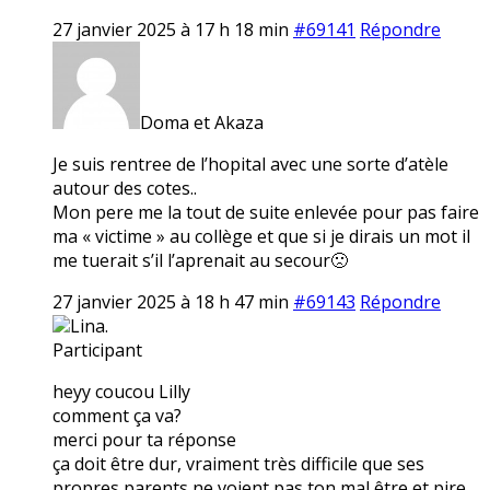
27 janvier 2025 à 17 h 18 min
#69141
Répondre
Doma et Akaza
Je suis rentree de l’hopital avec une sorte d’atèle
autour des cotes..
Mon pere me la tout de suite enlevée pour pas faire
ma « victime » au collège et que si je dirais un mot il
me tuerait s’il l’aprenait au secour🙁
27 janvier 2025 à 18 h 47 min
#69143
Répondre
Lina.
Participant
heyy coucou Lilly
comment ça va?
merci pour ta réponse
ça doit être dur, vraiment très difficile que ses
propres parents ne voient pas ton mal être et pire