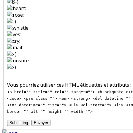
Vous pourriez utiliser ces
HTML
étiquettes et attributs :
<a href="" title="" rel="" target=""> <blockquote cit
<code> <pre class=""> <em> <strong> <del datetime="" 
<ins datetime="" cite=""> <ul> <ol start=""> <li> <im
border="" alt="" height="" width="">
Submitting
Envoyer