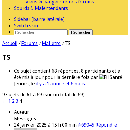
Viens échanger sur nos forums
Sourds & Malentendants
Sidebar (barre latérale)
Switch skin
Rechercher
Accueil
/
Forums
/
Mal-être
/
TS
TS
Ce sujet contient 68 réponses, 8 participants et a
été mis à jour pour la dernière fois par
Fil Santé
Jeunes, le
il y a 1 année et 6 mois
.
9 sujets de 61 à 69 (sur un total de 69)
←
1
2
3
4
Auteur
Messages
24 janvier 2025 à 15 h 00 min
#69045
Répondre