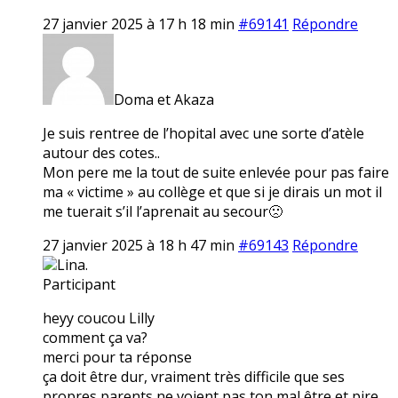
27 janvier 2025 à 17 h 18 min
#69141
Répondre
Doma et Akaza
Je suis rentree de l’hopital avec une sorte d’atèle
autour des cotes..
Mon pere me la tout de suite enlevée pour pas faire
ma « victime » au collège et que si je dirais un mot il
me tuerait s’il l’aprenait au secour🙁
27 janvier 2025 à 18 h 47 min
#69143
Répondre
Lina.
Participant
heyy coucou Lilly
comment ça va?
merci pour ta réponse
ça doit être dur, vraiment très difficile que ses
propres parents ne voient pas ton mal être et pire