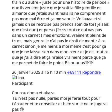
train ou autre « juste pour une histoire de période »
eux ils veulent juste que je soit la fille gentille et
aimante que j’étais avant mais ils ne comprennent
pas mon mal être et ça me saoule. Voilaaaa et si
jamais on se recroise pas prends soin de toi ( je sais
que c’est dur ) et perso j’écris tout ce qui vas pas
dans un carnet ( mes émotions, vraiment pleins de
trucs, mais genre je n’ai pas le droit de mentir à ce
carnet sinon je me mens à moi même c’est pour ça
que je ne laisse rien dans mon cœur et je dis tout ce
que je j’ai à dire et ça m’aide vraiment parce que ça
me permet de faire le point. Bisouuuus🩷🩷
26 janvier 2025 à 16 h 10 min
#69111
Répondre
Lina.
Participant
Coucou doma et akaza
Tu n’est pas nulle, parles moi je ferai tout pour
t’écouter et te conseiller et bien sur je ne te jugerai
pas 😘