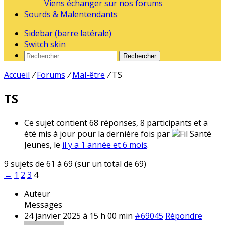
Viens échanger sur nos forums
Sourds & Malentendants
Sidebar (barre latérale)
Switch skin
Rechercher
Accueil
/
Forums
/
Mal-être
/
TS
TS
Ce sujet contient 68 réponses, 8 participants et a
été mis à jour pour la dernière fois par
Fil Santé
Jeunes, le
il y a 1 année et 6 mois
.
9 sujets de 61 à 69 (sur un total de 69)
←
1
2
3
4
Auteur
Messages
24 janvier 2025 à 15 h 00 min
#69045
Répondre