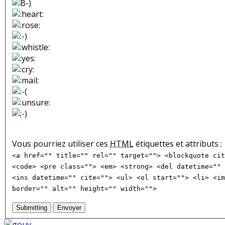
Vous pourriez utiliser ces
HTML
étiquettes et attributs :
<a href="" title="" rel="" target=""> <blockquote cit
<code> <pre class=""> <em> <strong> <del datetime="" 
<ins datetime="" cite=""> <ul> <ol start=""> <li> <im
border="" alt="" height="" width="">
Submitting
Envoyer