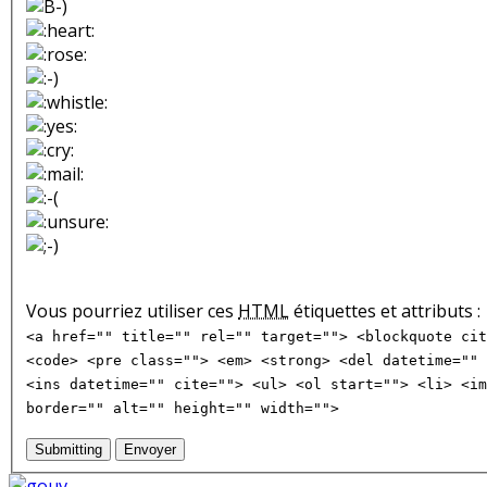
Vous pourriez utiliser ces
HTML
étiquettes et attributs :
<a href="" title="" rel="" target=""> <blockquote cit
<code> <pre class=""> <em> <strong> <del datetime="" 
<ins datetime="" cite=""> <ul> <ol start=""> <li> <im
border="" alt="" height="" width="">
Submitting
Envoyer