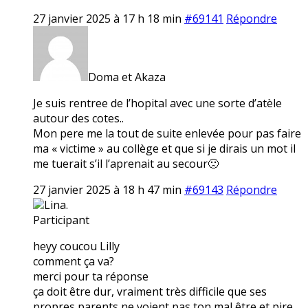
27 janvier 2025 à 17 h 18 min
#69141
Répondre
Doma et Akaza
Je suis rentree de l’hopital avec une sorte d’atèle
autour des cotes..
Mon pere me la tout de suite enlevée pour pas faire
ma « victime » au collège et que si je dirais un mot il
me tuerait s’il l’aprenait au secour🙁
27 janvier 2025 à 18 h 47 min
#69143
Répondre
Lina.
Participant
heyy coucou Lilly
comment ça va?
merci pour ta réponse
ça doit être dur, vraiment très difficile que ses
propres parents ne voient pas ton mal être et pire