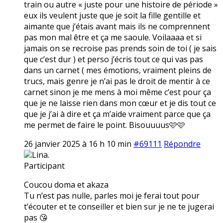
train ou autre « juste pour une histoire de période »
eux ils veulent juste que je soit la fille gentille et
aimante que j’étais avant mais ils ne comprennent
pas mon mal être et ça me saoule. Voilaaaa et si
jamais on se recroise pas prends soin de toi ( je sais
que c’est dur ) et perso j’écris tout ce qui vas pas
dans un carnet ( mes émotions, vraiment pleins de
trucs, mais genre je n’ai pas le droit de mentir à ce
carnet sinon je me mens à moi même c’est pour ça
que je ne laisse rien dans mon cœur et je dis tout ce
que je j’ai à dire et ça m’aide vraiment parce que ça
me permet de faire le point. Bisouuuus🩷🩷
26 janvier 2025 à 16 h 10 min
#69111
Répondre
Lina.
Participant
Coucou doma et akaza
Tu n’est pas nulle, parles moi je ferai tout pour
t’écouter et te conseiller et bien sur je ne te jugerai
pas 😘