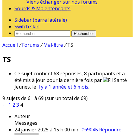
Viens échanger sur nos forums
Sourds & Malentendants
Sidebar (barre latérale)
Switch skin
Rechercher
Accueil
/
Forums
/
Mal-être
/
TS
TS
Ce sujet contient 68 réponses, 8 participants et a
été mis à jour pour la dernière fois par
Fil Santé
Jeunes, le
il y a 1 année et 6 mois
.
9 sujets de 61 à 69 (sur un total de 69)
←
1
2
3
4
Auteur
Messages
24 janvier 2025 à 15 h 00 min
#69045
Répondre