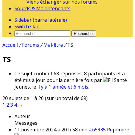
Viens échanger sur nos forums
Sourds & Malentendants
Sidebar (barre latérale)
Switch skin
Rechercher
Accueil
/
Forums
/
Mal-être
/
TS
TS
Ce sujet contient 68 réponses, 8 participants et a
été mis à jour pour la dernière fois par
Fil Santé
Jeunes, le
il y a 1 année et 6 mois
.
20 sujets de 1 à 20 (sur un total de 69)
1
2
3
4
→
Auteur
Messages
11 novembre 2024 à 20 h 58 min
#65935
Répondre