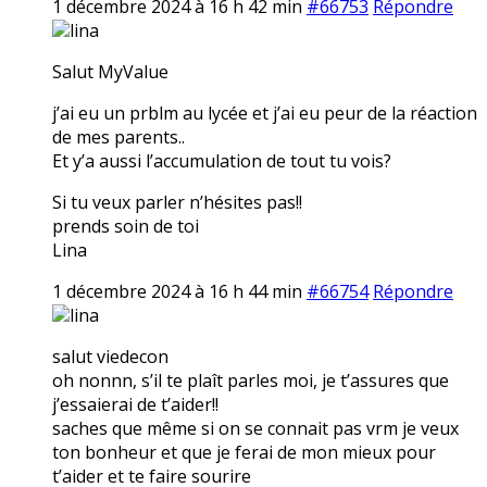
1 décembre 2024 à 16 h 42 min
#66753
Répondre
lina
Salut MyValue
j’ai eu un prblm au lycée et j’ai eu peur de la réaction
de mes parents..
Et y’a aussi l’accumulation de tout tu vois?
Si tu veux parler n’hésites pas!!
prends soin de toi
Lina
1 décembre 2024 à 16 h 44 min
#66754
Répondre
lina
salut viedecon
oh nonnn, s’il te plaît parles moi, je t’assures que
j’essaierai de t’aider!!
saches que même si on se connait pas vrm je veux
ton bonheur et que je ferai de mon mieux pour
t’aider et te faire sourire