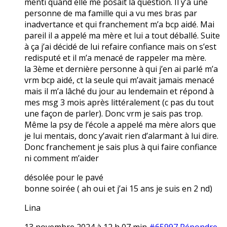
menti quand elle me posait la question. Il y’a une
personne de ma famille qui a vu mes bras par
inadvertance et qui franchement m’a bcp aidé. Mai
pareil il a appelé ma mère et lui a tout déballé. Suite
à ça j’ai décidé de lui refaire confiance mais on s’est
redisputé et il m’a menacé de rappeler ma mère.
la 3ème et dernière personne à qui j’en ai parlé m’a
vrm bcp aidé, ct la seule qui m’avait jamais menacé
mais il m’a lâché du jour au lendemain et répond à
mes msg 3 mois après littéralement (c pas du tout
une façon de parler). Donc vrm je sais pas trop.
Même la psy de l’école a appelé ma mère alors que
je lui mentais, donc y’avait rien d’alarmant à lui dire.
Donc franchement je sais plus à qui faire confiance
ni comment m’aider
désolée pour le pavé
bonne soirée ( ah oui et j’ai 15 ans je suis en 2 nd)
Lina
13 novembre 2024 à 12 h 07 min
#65997
Répondre