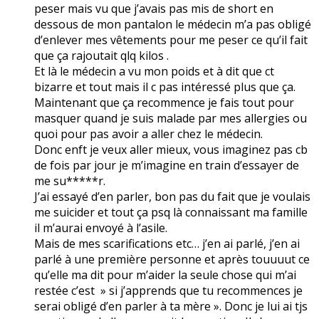
peser mais vu que j’avais pas mis de short en
dessous de mon pantalon le médecin m’a pas obligé
d’enlever mes vêtements pour me peser ce qu’il fait
que ça rajoutait qlq kilos .
Et là le médecin a vu mon poids et à dit que ct
bizarre et tout mais il c pas intéressé plus que ça.
Maintenant que ça recommence je fais tout pour
masquer quand je suis malade par mes allergies ou
quoi pour pas avoir a aller chez le médecin.
Donc enft je veux aller mieux, vous imaginez pas cb
de fois par jour je m’imagine en train d’essayer de
me su*****r.
J’ai essayé d’en parler, bon pas du fait que je voulais
me suicider et tout ça psq là connaissant ma famille
il m’aurai envoyé à l’asile.
Mais de mes scarifications etc… j’en ai parlé, j’en ai
parlé à une première personne et après touuuut ce
qu’elle ma dit pour m’aider la seule chose qui m’ai
restée c’est » si j’apprends que tu recommences je
serai obligé d’en parler à ta mère ». Donc je lui ai tjs