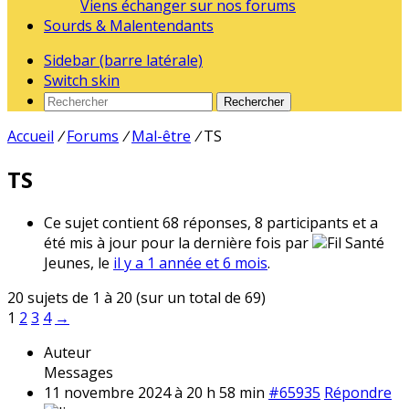
Viens échanger sur nos forums
Sourds & Malentendants
Sidebar (barre latérale)
Switch skin
Rechercher
Accueil
/
Forums
/
Mal-être
/
TS
TS
Ce sujet contient 68 réponses, 8 participants et a
été mis à jour pour la dernière fois par
Fil Santé
Jeunes, le
il y a 1 année et 6 mois
.
20 sujets de 1 à 20 (sur un total de 69)
1
2
3
4
→
Auteur
Messages
11 novembre 2024 à 20 h 58 min
#65935
Répondre