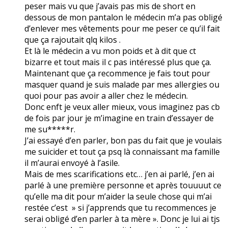
peser mais vu que j’avais pas mis de short en
dessous de mon pantalon le médecin m’a pas obligé
d’enlever mes vêtements pour me peser ce qu’il fait
que ça rajoutait qlq kilos .
Et là le médecin a vu mon poids et à dit que ct
bizarre et tout mais il c pas intéressé plus que ça.
Maintenant que ça recommence je fais tout pour
masquer quand je suis malade par mes allergies ou
quoi pour pas avoir a aller chez le médecin.
Donc enft je veux aller mieux, vous imaginez pas cb
de fois par jour je m’imagine en train d’essayer de
me su*****r.
J’ai essayé d’en parler, bon pas du fait que je voulais
me suicider et tout ça psq là connaissant ma famille
il m’aurai envoyé à l’asile.
Mais de mes scarifications etc… j’en ai parlé, j’en ai
parlé à une première personne et après touuuut ce
qu’elle ma dit pour m’aider la seule chose qui m’ai
restée c’est » si j’apprends que tu recommences je
serai obligé d’en parler à ta mère ». Donc je lui ai tjs