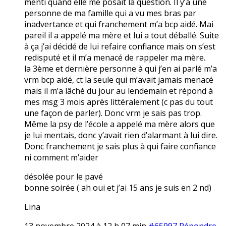
menti quand elle me posait la question. Il y’a une
personne de ma famille qui a vu mes bras par
inadvertance et qui franchement m’a bcp aidé. Mai
pareil il a appelé ma mère et lui a tout déballé. Suite
à ça j’ai décidé de lui refaire confiance mais on s’est
redisputé et il m’a menacé de rappeler ma mère.
la 3ème et dernière personne à qui j’en ai parlé m’a
vrm bcp aidé, ct la seule qui m’avait jamais menacé
mais il m’a lâché du jour au lendemain et répond à
mes msg 3 mois après littéralement (c pas du tout
une façon de parler). Donc vrm je sais pas trop.
Même la psy de l’école a appelé ma mère alors que
je lui mentais, donc y’avait rien d’alarmant à lui dire.
Donc franchement je sais plus à qui faire confiance
ni comment m’aider
désolée pour le pavé
bonne soirée ( ah oui et j’ai 15 ans je suis en 2 nd)
Lina
13 novembre 2024 à 12 h 07 min
#65997
Répondre