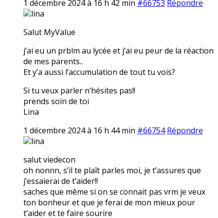
1 décembre 2024 à 16 h 42 min
#66753
Répondre
lina
Salut MyValue
j’ai eu un prblm au lycée et j’ai eu peur de la réaction
de mes parents..
Et y’a aussi l’accumulation de tout tu vois?
Si tu veux parler n’hésites pas!!
prends soin de toi
Lina
1 décembre 2024 à 16 h 44 min
#66754
Répondre
lina
salut viedecon
oh nonnn, s’il te plaît parles moi, je t’assures que
j’essaierai de t’aider!!
saches que même si on se connait pas vrm je veux
ton bonheur et que je ferai de mon mieux pour
t’aider et te faire sourire