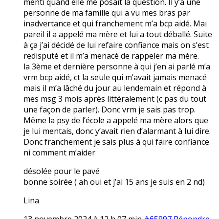
menti quand elle me posait la question. Il y’a une
personne de ma famille qui a vu mes bras par
inadvertance et qui franchement m’a bcp aidé. Mai
pareil il a appelé ma mère et lui a tout déballé. Suite
à ça j’ai décidé de lui refaire confiance mais on s’est
redisputé et il m’a menacé de rappeler ma mère.
la 3ème et dernière personne à qui j’en ai parlé m’a
vrm bcp aidé, ct la seule qui m’avait jamais menacé
mais il m’a lâché du jour au lendemain et répond à
mes msg 3 mois après littéralement (c pas du tout
une façon de parler). Donc vrm je sais pas trop.
Même la psy de l’école a appelé ma mère alors que
je lui mentais, donc y’avait rien d’alarmant à lui dire.
Donc franchement je sais plus à qui faire confiance
ni comment m’aider
désolée pour le pavé
bonne soirée ( ah oui et j’ai 15 ans je suis en 2 nd)
Lina
13 novembre 2024 à 12 h 07 min
#65997
Répondre