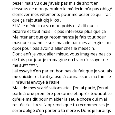
peser mais vu que j’avais pas mis de short en
dessous de mon pantalon le médecin m’a pas obligé
d’enlever mes vêtements pour me peser ce qu’il fait
que ça rajoutait qlq kilos .
Et là le médecin a vu mon poids et à dit que ct
bizarre et tout mais il c pas intéressé plus que ça.
Maintenant que ça recommence je fais tout pour
masquer quand je suis malade par mes allergies ou
quoi pour pas avoir a aller chez le médecin.
Donc enft je veux aller mieux, vous imaginez pas cb
de fois par jour je m’imagine en train d’essayer de
me su*****r.
J’ai essayé d’en parler, bon pas du fait que je voulais
me suicider et tout ça psq là connaissant ma famille
il m’aurai envoyé à l’asile.
Mais de mes scarifications etc… j’en ai parlé, j’en ai
parlé à une première personne et après touuuut ce
qu’elle ma dit pour m’aider la seule chose qui m’ai
restée c’est » si j’apprends que tu recommences je
serai obligé d’en parler à ta mère ». Donc je lui ai tjs