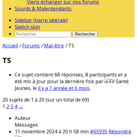
Viens échanger sur nos forums
Sourds & Malentendants
Sidebar (barre latérale)
Switch skin
Rechercher
Accueil
/
Forums
/
Mal-être
/
TS
TS
Ce sujet contient 68 réponses, 8 participants et a
été mis à jour pour la dernière fois par
Fil Santé
Jeunes, le
il y a 1 année et 6 mois
.
20 sujets de 1 à 20 (sur un total de 69)
1
2
3
4
→
Auteur
Messages
11 novembre 2024 à 20 h 58 min
#65935
Répondre