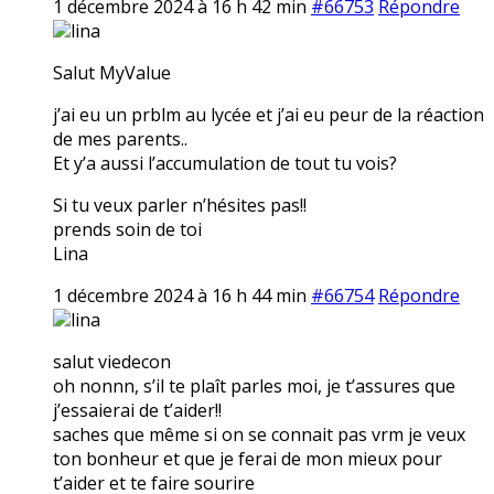
1 décembre 2024 à 16 h 42 min
#66753
Répondre
lina
Salut MyValue
j’ai eu un prblm au lycée et j’ai eu peur de la réaction
de mes parents..
Et y’a aussi l’accumulation de tout tu vois?
Si tu veux parler n’hésites pas!!
prends soin de toi
Lina
1 décembre 2024 à 16 h 44 min
#66754
Répondre
lina
salut viedecon
oh nonnn, s’il te plaît parles moi, je t’assures que
j’essaierai de t’aider!!
saches que même si on se connait pas vrm je veux
ton bonheur et que je ferai de mon mieux pour
t’aider et te faire sourire