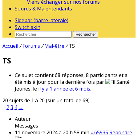
Viens échanger sur nos forums
Sourds & Malentendants
Sidebar (barre latérale)
Switch skin
Rechercher
Accueil
/
Forums
/
Mal-être
/
TS
TS
Ce sujet contient 68 réponses, 8 participants et a
été mis à jour pour la dernière fois par
Fil Santé
Jeunes, le
il y a 1 année et 6 mois
.
20 sujets de 1 à 20 (sur un total de 69)
1
2
3
4
→
Auteur
Messages
11 novembre 2024 à 20 h 58 min
#65935
Répondre