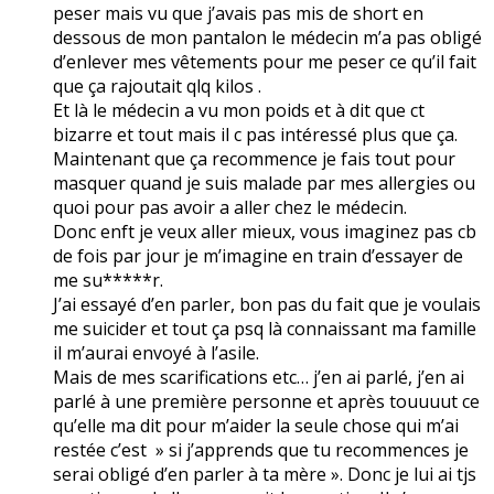
peser mais vu que j’avais pas mis de short en
dessous de mon pantalon le médecin m’a pas obligé
d’enlever mes vêtements pour me peser ce qu’il fait
que ça rajoutait qlq kilos .
Et là le médecin a vu mon poids et à dit que ct
bizarre et tout mais il c pas intéressé plus que ça.
Maintenant que ça recommence je fais tout pour
masquer quand je suis malade par mes allergies ou
quoi pour pas avoir a aller chez le médecin.
Donc enft je veux aller mieux, vous imaginez pas cb
de fois par jour je m’imagine en train d’essayer de
me su*****r.
J’ai essayé d’en parler, bon pas du fait que je voulais
me suicider et tout ça psq là connaissant ma famille
il m’aurai envoyé à l’asile.
Mais de mes scarifications etc… j’en ai parlé, j’en ai
parlé à une première personne et après touuuut ce
qu’elle ma dit pour m’aider la seule chose qui m’ai
restée c’est » si j’apprends que tu recommences je
serai obligé d’en parler à ta mère ». Donc je lui ai tjs