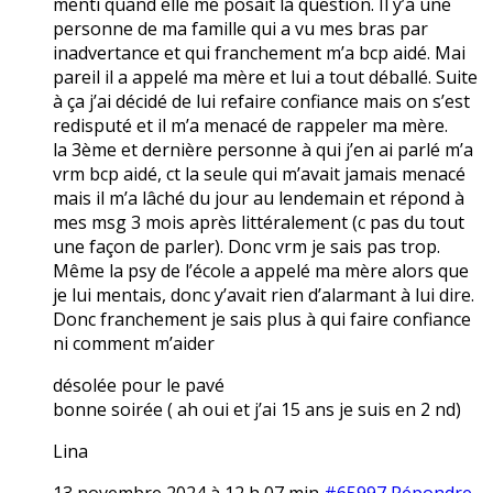
menti quand elle me posait la question. Il y’a une
personne de ma famille qui a vu mes bras par
inadvertance et qui franchement m’a bcp aidé. Mai
pareil il a appelé ma mère et lui a tout déballé. Suite
à ça j’ai décidé de lui refaire confiance mais on s’est
redisputé et il m’a menacé de rappeler ma mère.
la 3ème et dernière personne à qui j’en ai parlé m’a
vrm bcp aidé, ct la seule qui m’avait jamais menacé
mais il m’a lâché du jour au lendemain et répond à
mes msg 3 mois après littéralement (c pas du tout
une façon de parler). Donc vrm je sais pas trop.
Même la psy de l’école a appelé ma mère alors que
je lui mentais, donc y’avait rien d’alarmant à lui dire.
Donc franchement je sais plus à qui faire confiance
ni comment m’aider
désolée pour le pavé
bonne soirée ( ah oui et j’ai 15 ans je suis en 2 nd)
Lina
13 novembre 2024 à 12 h 07 min
#65997
Répondre