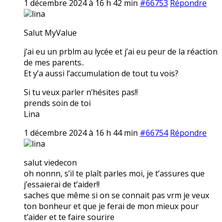
1 décembre 2024 à 16 h 42 min
#66753
Répondre
lina
Salut MyValue
j’ai eu un prblm au lycée et j’ai eu peur de la réaction
de mes parents..
Et y’a aussi l’accumulation de tout tu vois?
Si tu veux parler n’hésites pas!!
prends soin de toi
Lina
1 décembre 2024 à 16 h 44 min
#66754
Répondre
lina
salut viedecon
oh nonnn, s’il te plaît parles moi, je t’assures que
j’essaierai de t’aider!!
saches que même si on se connait pas vrm je veux
ton bonheur et que je ferai de mon mieux pour
t’aider et te faire sourire