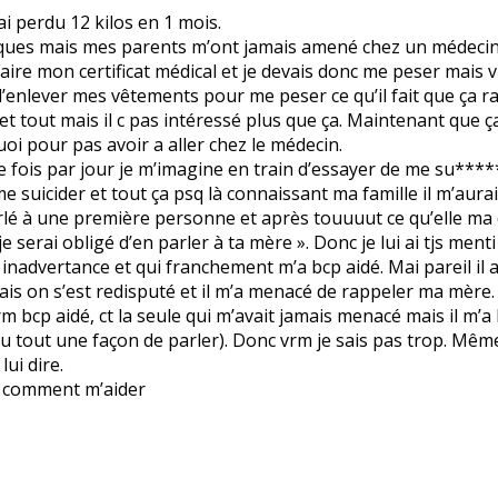
ai perdu 12 kilos en 1 mois.
rques mais mes parents m’ont jamais amené chez un médecin
faire mon certificat médical et je devais donc me peser mais v
nlever mes vêtements pour me peser ce qu’il fait que ça rajo
e et tout mais il c pas intéressé plus que ça. Maintenant que
i pour pas avoir a aller chez le médecin.
e fois par jour je m’imagine en train d’essayer de me su****
me suicider et tout ça psq là connaissant ma famille il m’aurai 
 parlé à une première personne et après touuuut ce qu’elle ma 
 serai obligé d’en parler à ta mère ». Donc je lui ai tjs menti
inadvertance et qui franchement m’a bcp aidé. Mai pareil il 
e mais on s’est redisputé et il m’a menacé de rappeler ma mère.
rm bcp aidé, ct la seule qui m’avait jamais menacé mais il m’a
u tout une façon de parler). Donc vrm je sais pas trop. Même
lui dire.
ni comment m’aider