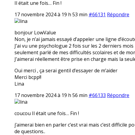
Il était une fois… Fin !
17 novembre 2024 à 19 h 53 min
#66131
Répondre
lina
bonjour LowValue
Non, je n’ai jamais essayé d’appeler une ligne d’écoute
J’ai vu une psychologue 2 fois sur les 2 derniers mois m
seulement parlé de mes difficultés scolaires et de mon
J’aimerai réellement être prise en charge mais la seul
Oui merci , ça serai gentil d’essayer de m’aider
Merci bcpp!!
Lina
17 novembre 2024 à 19 h 56 min
#66133
Répondre
lina
coucou Il était une fois… Fin !
j’aimerai bien en parler c’est vrai mais c’est difficile
de questions..