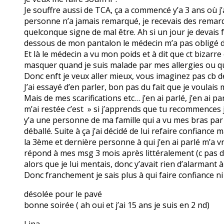
Je souffre aussi de TCA, ça a commencé y’a 3 ans où j’
personne n’a jamais remarqué, je recevais des rema
quelconque signe de mal être. Ah si un jour je devais 
dessous de mon pantalon le médecin m’a pas obligé d’e
Et là le médecin a vu mon poids et à dit que ct bizarr
masquer quand je suis malade par mes allergies ou quo
Donc enft je veux aller mieux, vous imaginez pas cb d
J’ai essayé d’en parler, bon pas du fait que je voulais 
Mais de mes scarifications etc… j’en ai parlé, j’en ai
m’ai restée c’est » si j’apprends que tu recommences je
y’a une personne de ma famille qui a vu mes bras par 
déballé. Suite à ça j’ai décidé de lui refaire confianc
la 3ème et dernière personne à qui j’en ai parlé m’a v
répond à mes msg 3 mois après littéralement (c pas d
alors que je lui mentais, donc y’avait rien d’alarmant à 
Donc franchement je sais plus à qui faire confiance 
désolée pour le pavé
bonne soirée ( ah oui et j’ai 15 ans je suis en 2 nd)
Lina