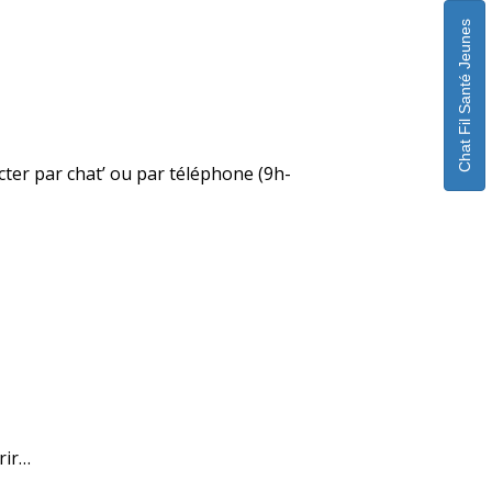
Chat Fil Santé Jeunes
acter par chat’ ou par téléphone (9h-
rir…