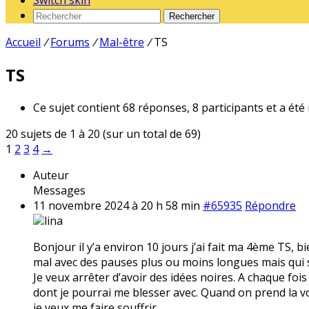
Switch skin
Rechercher
Accueil
/
Forums
/
Mal-être
/
TS
TS
Ce sujet contient 68 réponses, 8 participants et a été
20 sujets de 1 à 20 (sur un total de 69)
1
2
3
4
→
Auteur
Messages
11 novembre 2024 à 20 h 58 min
#65935
Répondre
lina
Bonjour il y’a environ 10 jours j’ai fait ma 4ème TS, 
mal avec des pauses plus ou moins longues mais qui 
Je veux arrêter d’avoir des idées noires. A chaque fo
dont je pourrai me blesser avec. Quand on prend la vo
je veux me faire souffrir .