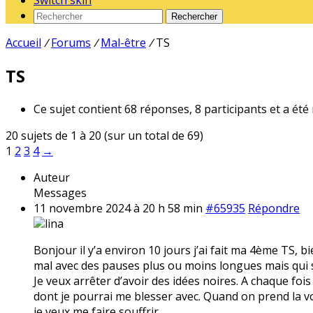
Switch skin
Rechercher
Accueil
/
Forums
/
Mal-être
/
TS
TS
Ce sujet contient 68 réponses, 8 participants et a été
20 sujets de 1 à 20 (sur un total de 69)
1
2
3
4
→
Auteur
Messages
11 novembre 2024 à 20 h 58 min
#65935
Répondre
lina
Bonjour il y’a environ 10 jours j’ai fait ma 4ème TS, 
mal avec des pauses plus ou moins longues mais qui 
Je veux arrêter d’avoir des idées noires. A chaque fo
dont je pourrai me blesser avec. Quand on prend la vo
je veux me faire souffrir .