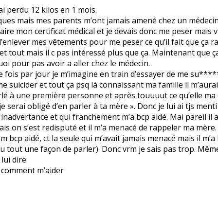
ai perdu 12 kilos en 1 mois.
rques mais mes parents m’ont jamais amené chez un médecin
faire mon certificat médical et je devais donc me peser mais v
nlever mes vêtements pour me peser ce qu’il fait que ça rajo
e et tout mais il c pas intéressé plus que ça. Maintenant que
i pour pas avoir a aller chez le médecin.
e fois par jour je m’imagine en train d’essayer de me su****
me suicider et tout ça psq là connaissant ma famille il m’aurai 
 parlé à une première personne et après touuuut ce qu’elle ma 
 serai obligé d’en parler à ta mère ». Donc je lui ai tjs menti
inadvertance et qui franchement m’a bcp aidé. Mai pareil il 
e mais on s’est redisputé et il m’a menacé de rappeler ma mère.
rm bcp aidé, ct la seule qui m’avait jamais menacé mais il m’a
u tout une façon de parler). Donc vrm je sais pas trop. Même
lui dire.
ni comment m’aider