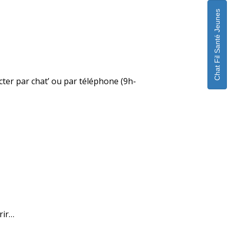
Chat Fil Santé Jeunes
acter par chat’ ou par téléphone (9h-
rir…