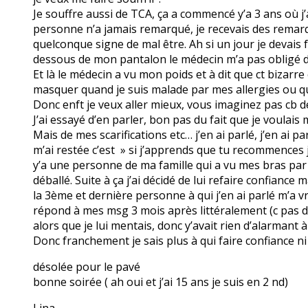
Je souffre aussi de TCA, ça a commencé y’a 3 ans où j’
personne n’a jamais remarqué, je recevais des rema
quelconque signe de mal être. Ah si un jour je devais 
dessous de mon pantalon le médecin m’a pas obligé d’e
Et là le médecin a vu mon poids et à dit que ct bizarr
masquer quand je suis malade par mes allergies ou quo
Donc enft je veux aller mieux, vous imaginez pas cb d
J’ai essayé d’en parler, bon pas du fait que je voulais 
Mais de mes scarifications etc… j’en ai parlé, j’en ai
m’ai restée c’est » si j’apprends que tu recommences je
y’a une personne de ma famille qui a vu mes bras par 
déballé. Suite à ça j’ai décidé de lui refaire confianc
la 3ème et dernière personne à qui j’en ai parlé m’a v
répond à mes msg 3 mois après littéralement (c pas d
alors que je lui mentais, donc y’avait rien d’alarmant à 
Donc franchement je sais plus à qui faire confiance 
désolée pour le pavé
bonne soirée ( ah oui et j’ai 15 ans je suis en 2 nd)
Lina