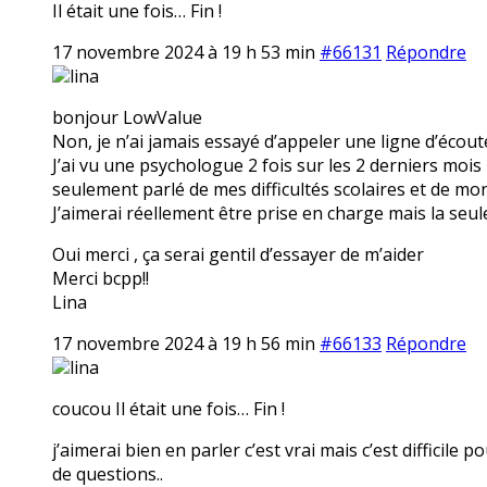
Il était une fois… Fin !
17 novembre 2024 à 19 h 53 min
#66131
Répondre
lina
bonjour LowValue
Non, je n’ai jamais essayé d’appeler une ligne d’écoute
J’ai vu une psychologue 2 fois sur les 2 derniers mois m
seulement parlé de mes difficultés scolaires et de mon
J’aimerai réellement être prise en charge mais la seul
Oui merci , ça serai gentil d’essayer de m’aider
Merci bcpp!!
Lina
17 novembre 2024 à 19 h 56 min
#66133
Répondre
lina
coucou Il était une fois… Fin !
j’aimerai bien en parler c’est vrai mais c’est difficile
de questions..