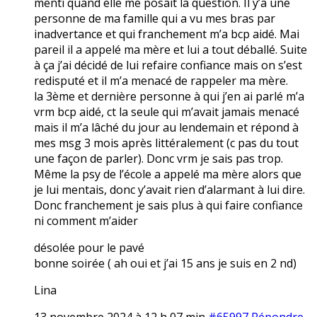
menti quand elle me posait la question. Il y’a une
personne de ma famille qui a vu mes bras par
inadvertance et qui franchement m’a bcp aidé. Mai
pareil il a appelé ma mère et lui a tout déballé. Suite
à ça j’ai décidé de lui refaire confiance mais on s’est
redisputé et il m’a menacé de rappeler ma mère.
la 3ème et dernière personne à qui j’en ai parlé m’a
vrm bcp aidé, ct la seule qui m’avait jamais menacé
mais il m’a lâché du jour au lendemain et répond à
mes msg 3 mois après littéralement (c pas du tout
une façon de parler). Donc vrm je sais pas trop.
Même la psy de l’école a appelé ma mère alors que
je lui mentais, donc y’avait rien d’alarmant à lui dire.
Donc franchement je sais plus à qui faire confiance
ni comment m’aider
désolée pour le pavé
bonne soirée ( ah oui et j’ai 15 ans je suis en 2 nd)
Lina
13 novembre 2024 à 12 h 07 min
#65997
Répondre