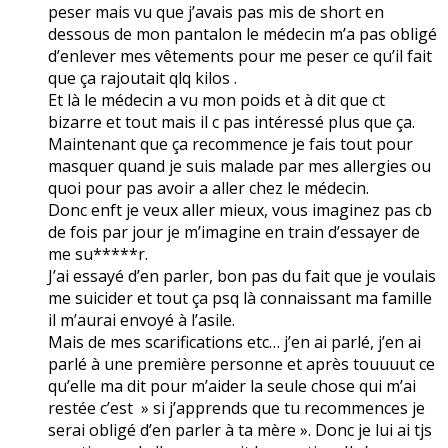
peser mais vu que j’avais pas mis de short en
dessous de mon pantalon le médecin m’a pas obligé
d’enlever mes vêtements pour me peser ce qu’il fait
que ça rajoutait qlq kilos .
Et là le médecin a vu mon poids et à dit que ct
bizarre et tout mais il c pas intéressé plus que ça.
Maintenant que ça recommence je fais tout pour
masquer quand je suis malade par mes allergies ou
quoi pour pas avoir a aller chez le médecin.
Donc enft je veux aller mieux, vous imaginez pas cb
de fois par jour je m’imagine en train d’essayer de
me su*****r.
J’ai essayé d’en parler, bon pas du fait que je voulais
me suicider et tout ça psq là connaissant ma famille
il m’aurai envoyé à l’asile.
Mais de mes scarifications etc… j’en ai parlé, j’en ai
parlé à une première personne et après touuuut ce
qu’elle ma dit pour m’aider la seule chose qui m’ai
restée c’est » si j’apprends que tu recommences je
serai obligé d’en parler à ta mère ». Donc je lui ai tjs