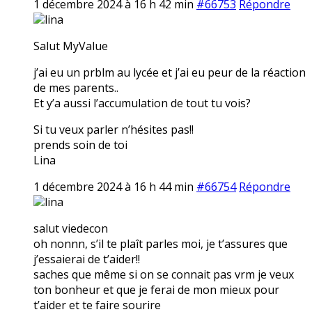
1 décembre 2024 à 16 h 42 min
#66753
Répondre
lina
Salut MyValue
j’ai eu un prblm au lycée et j’ai eu peur de la réaction
de mes parents..
Et y’a aussi l’accumulation de tout tu vois?
Si tu veux parler n’hésites pas!!
prends soin de toi
Lina
1 décembre 2024 à 16 h 44 min
#66754
Répondre
lina
salut viedecon
oh nonnn, s’il te plaît parles moi, je t’assures que
j’essaierai de t’aider!!
saches que même si on se connait pas vrm je veux
ton bonheur et que je ferai de mon mieux pour
t’aider et te faire sourire