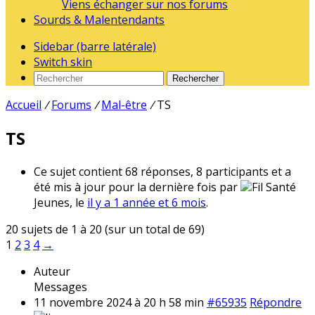
Viens échanger sur nos forums
Sourds & Malentendants
Sidebar (barre latérale)
Switch skin
Rechercher
Accueil
/
Forums
/
Mal-être
/
TS
TS
Ce sujet contient 68 réponses, 8 participants et a
été mis à jour pour la dernière fois par
Fil Santé
Jeunes, le
il y a 1 année et 6 mois
.
20 sujets de 1 à 20 (sur un total de 69)
1
2
3
4
→
Auteur
Messages
11 novembre 2024 à 20 h 58 min
#65935
Répondre